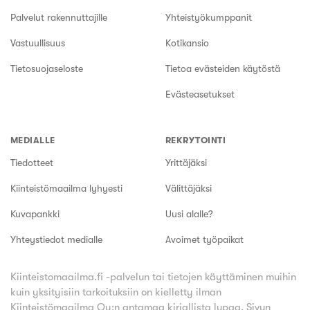
Palvelut rakennuttajille
Yhteistyökumppanit
Vastuullisuus
Kotikansio
Tietosuojaseloste
Tietoa evästeiden käytöstä
Evästeasetukset
MEDIALLE
REKRYTOINTI
Tiedotteet
Yrittäjäksi
Kiinteistömaailma lyhyesti
Välittäjäksi
Kuvapankki
Uusi alalle?
Yhteystiedot medialle
Avoimet työpaikat
Kiinteistomaailma.fi -palvelun tai tietojen käyttäminen muihin
kuin yksityisiin tarkoituksiin on kielletty ilman
Kiinteistömaailma Oy:n antamaa kirjallista lupaa.
Sivun