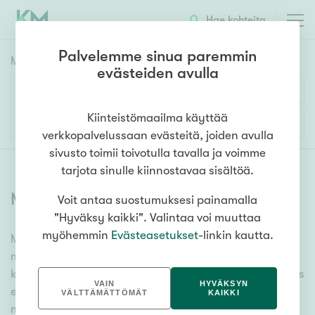
Hae kohteita
Palvelemme sinua paremmin
Myyntikohteet
HAE
evästeiden avulla
Huoneluku
Kiinteistömaailma käyttää
Lisää hakuehtoja
verkkopalvelussaan evästeitä, joiden avulla
1h
2h
3h
4h
5h+
sivusto toimii toivotulla tavalla ja voimme
tarjota sinulle kiinnostavaa sisältöä.
Myytävät asunnot Puumala
(
8
)
Voit antaa suostumuksesi painamalla
Asuntotyyppi
"Hyväksy kaikki". Valintaa voi muuttaa
Kerros-/luhtitalo
myöhemmin
Evästeasetukset
-linkin kautta.
Meiltä löydät myytävät asunnot Puumala, oli tarpeesi
Rivitalo/paritalo
mikä vain! Tuhansien kohteiden ja satojen
Omakoti-/erillistalo
kiinteistönvälittäjien verkostomme auttaa sinua kenties
VAIN
HYVÄKSYN
elämäsi tärkeimmässä päätöksessä. Katso alta kaikki
Maa- tai metsätila
VÄLTTÄMÄTTÖMÄT
KAIKKI
myytävät asunnot Puumala. Hyödynnä myös kätevää