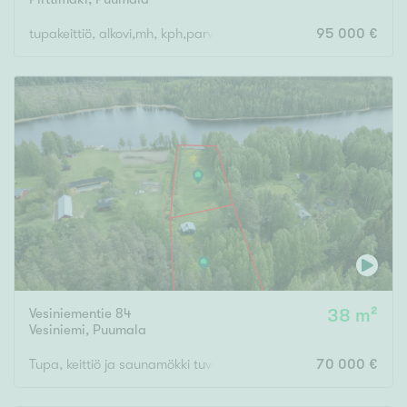
tupakeittiö, alkovi,mh, kph,parvi, alakerrassa huone,kph,s ja tekn
95 000 €
Vesiniementie 84
38 m²
Vesiniemi
,
Puumala
Tupa, keittiö ja saunamökki tuvalla
70 000 €