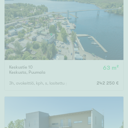
Tyydyttävä
Välttävä
Ominaisuudet
Hissi
Järvi- tai merinäköala
Maalämpö
Oma ranta
Keskustie 10
63 m²
Keskusta
,
Puumala
Oma sauna
3h, avokeittiö, kph, s, lasitettu parveke
242 250 €
Parveke
Senioriasunto