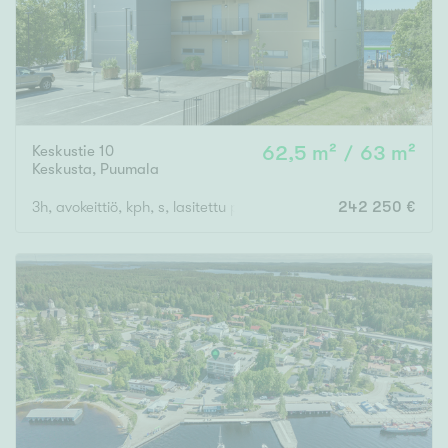
Keskustie 10
62,5 m² / 63 m²
Keskusta
,
Puumala
3h, avokeittiö, kph, s, lasitettu parveke
242 250 €