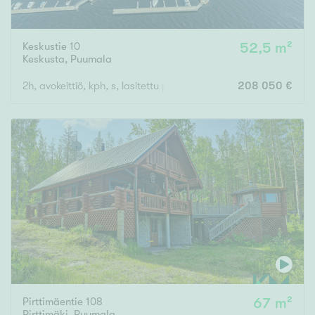
Keskustie 10
52,5 m²
Keskusta
,
Puumala
2h, avokeittiö, kph, s, lasitettu parveke
208 050 €
Pirttimäentie 108
67 m²
Pirttimäki
,
Puumala