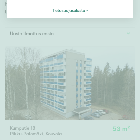
Tontti
hakutyökaluamme, jonka avulla löydät omien
Vapaa-ajan asunto
Tietosuojaseloste
toiveidesi mukaisen kodin.
Toimitila
Autotalli
Uusin ilmoitus ensin
Muut
Hinta
000
000 €
Pinta-ala
Asuinpinta-ala
Kokonaispinta-ala
Kumputie 18
53 m²
m²
Pikku-Palomäki
,
Kouvola