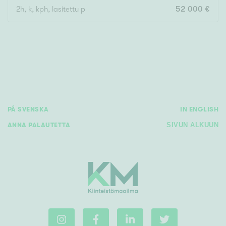
2h, k, kph, lasitettu p
52 000 €
Rakennusvuosi
Uudiskohteet
PÅ SVENSKA
IN ENGLISH
Vain uudiskohteet
Ei uudiskohteita
ANNA PALAUTETTA
SIVUN ALKUUN
Arvokohteet
Vain arvokohteet
Ei arvokohteita
Kunto
Hyvä