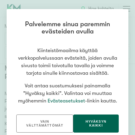
Hae kohteita
Palvelemme sinua paremmin
Myyntikohteet
HAE
evästeiden avulla
Huoneluku
Kiinteistömaailma käyttää
Lisää hakuehtoja
verkkopalvelussaan evästeitä, joiden avulla
1h
2h
3h
4h
5h+
sivusto toimii toivotulla tavalla ja voimme
Myytävät asunnot Kouvola Pikku-
tarjota sinulle kiinnostavaa sisältöä.
Palomäki
(
1
)
Voit antaa suostumuksesi painamalla
Asuntotyyppi
"Hyväksy kaikki". Valintaa voi muuttaa
Meiltä löydät myytävät asunnot Kouvola Pikku-
Kerros-/luhtitalo
myöhemmin
Evästeasetukset
-linkin kautta.
Palomäki, oli tarpeesi mikä vain! Tuhansien kohteiden
Rivitalo/paritalo
ja satojen kiinteistönvälittäjien verkostomme auttaa
Omakoti-/erillistalo
sinua kenties elämäsi tärkeimmässä päätöksessä.
VAIN
HYVÄKSYN
Katso alta kaikki myytävät asunnot Kouvola Pikku-
Maa- tai metsätila
VÄLTTÄMÄTTÖMÄT
KAIKKI
Palomäki. Hyödynnä myös kätevää