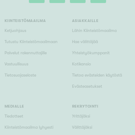
Tyydyttävä
Välttävä
KIINTEISTÖMAAILMA
ASIAKKAILLE
Ominaisuudet
Ketjuohjaus
Lähin Kiinteistömaailma
Hissi
Tutustu Kiinteistömaailmaan
Hae välittäjää
Järvi- tai merinäköala
Palvelut rakennuttajille
Yhteistyökumppanit
Maalämpö
Vastuullisuus
Kotikansio
Oma ranta
Tietosuojaseloste
Tietoa evästeiden käytöstä
Oma sauna
Evästeasetukset
Parveke
Senioriasunto
MEDIALLE
REKRYTOINTI
Tiedotteet
Yrittäjäksi
Kiinteistömaailma lyhyesti
Välittäjäksi