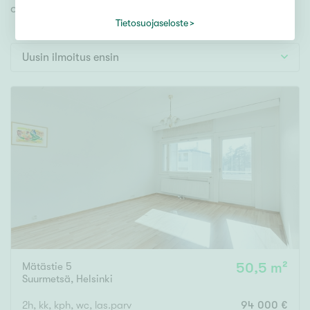
Tontti
omien toiveidesi mukaisen kodin.
Vapaa-ajan asunto
Tietosuojaseloste
Toimitila
Uusin ilmoitus ensin
Autotalli
Muut
Hinta
000
000 €
Pinta-ala
Asuinpinta-ala
Kokonaispinta-ala
Mätästie 5
50,5 m²
Suurmetsä
,
Helsinki
m²
2h, kk, kph, wc, las.parv
94 000 €