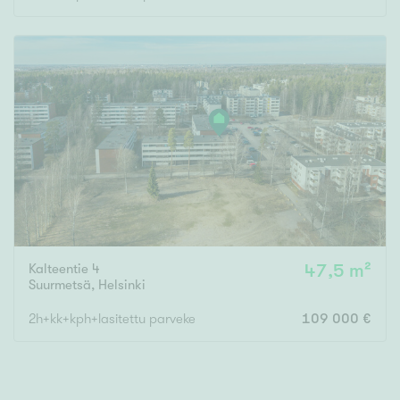
Rakennusvuosi
Uudiskohteet
Vain uudiskohteet
Ei uudiskohteita
Arvokohteet
Kalteentie 4
47,5 m²
Suurmetsä
,
Helsinki
Vain arvokohteet
Ei arvokohteita
2h+kk+kph+lasitettu parveke
109 000 €
Kunto
Hyvä