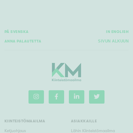
Tyydyttävä
Välttävä
Ominaisuudet
PÅ SVENSKA
IN ENGLISH
Hissi
ANNA PALAUTETTA
SIVUN ALKUUN
Järvi- tai merinäköala
Maalämpö
Oma ranta
Oma sauna
Parveke
Senioriasunto
KIINTEISTÖMAAILMA
ASIAKKAILLE
Ketjuohjaus
Lähin Kiinteistömaailma