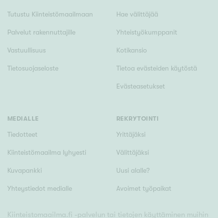
Tutustu Kiinteistömaailmaan
Hae välittäjää
Palvelut rakennuttajille
Yhteistyökumppanit
Vastuullisuus
Kotikansio
Tietosuojaseloste
Tietoa evästeiden käytöstä
Evästeasetukset
MEDIALLE
REKRYTOINTI
Tiedotteet
Yrittäjäksi
Kiinteistömaailma lyhyesti
Välittäjäksi
Kuvapankki
Uusi alalle?
Yhteystiedot medialle
Avoimet työpaikat
Kiinteistomaailma.fi -palvelun tai tietojen käyttäminen muihin