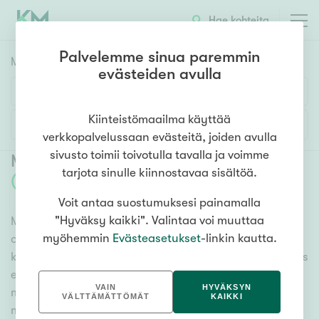
Hae kohteita
Palvelemme sinua paremmin
Myyntikohteet
HAE
evästeiden avulla
Huoneluku
Kiinteistömaailma käyttää
Lisää hakuehtoja
verkkopalvelussaan evästeitä, joiden avulla
1h
2h
3h
4h
5h+
sivusto toimii toivotulla tavalla ja voimme
Myytävät asunnot Helsinki Suurmetsä
tarjota sinulle kiinnostavaa sisältöä.
(
2
)
Voit antaa suostumuksesi painamalla
Asuntotyyppi
"Hyväksy kaikki". Valintaa voi muuttaa
Meiltä löydät myytävät asunnot Helsinki Suurmetsä,
Kerros-/luhtitalo
myöhemmin
Evästeasetukset
-linkin kautta.
oli tarpeesi mikä vain! Tuhansien kohteiden ja satojen
Rivitalo/paritalo
kiinteistönvälittäjien verkostomme auttaa sinua kenties
Omakoti-/erillistalo
elämäsi tärkeimmässä päätöksessä. Katso alta kaikki
VAIN
HYVÄKSYN
myytävät asunnot Helsinki Suurmetsä. Hyödynnä
Maa- tai metsätila
VÄLTTÄMÄTTÖMÄT
KAIKKI
myös kätevää hakutyökaluamme, jonka avulla löydät