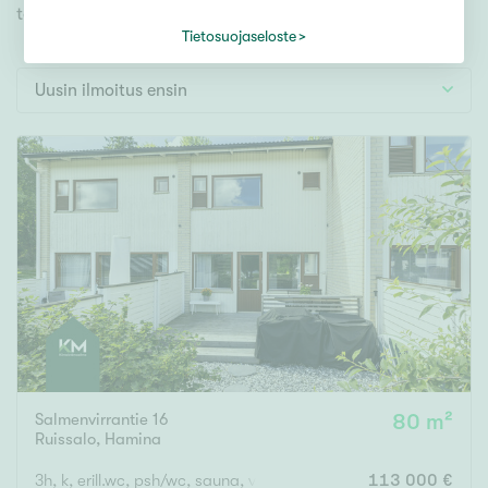
Tontti
toiveidesi mukaisen kodin.
Vapaa-ajan asunto
Tietosuojaseloste
Toimitila
Uusin ilmoitus ensin
Autotalli
Muut
Hinta
000
000 €
Pinta-ala
Asuinpinta-ala
Kokonaispinta-ala
Salmenvirrantie 16
80 m²
Ruissalo
,
Hamina
m²
3h, k, erill.wc, psh/wc, sauna, vh, parveke
113 000 €