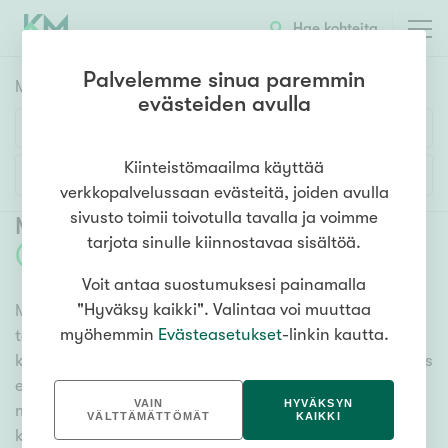
Hae kohteita
Palvelemme sinua paremmin
Myyntikohteet
HAE
evästeiden avulla
Huoneluku
Kiinteistömaailma käyttää
Lisää hakuehtoja
verkkopalvelussaan evästeitä, joiden avulla
1h
2h
3h
4h
5h+
sivusto toimii toivotulla tavalla ja voimme
Myytävät asunnot Hamina Ruissalo
tarjota sinulle kiinnostavaa sisältöä.
(
3
)
Voit antaa suostumuksesi painamalla
Asuntotyyppi
"Hyväksy kaikki". Valintaa voi muuttaa
Meiltä löydät myytävät asunnot Hamina Ruissalo, oli
Kerros-/luhtitalo
myöhemmin
Evästeasetukset
-linkin kautta.
tarpeesi mikä vain! Tuhansien kohteiden ja satojen
Rivitalo/paritalo
kiinteistönvälittäjien verkostomme auttaa sinua kenties
Omakoti-/erillistalo
elämäsi tärkeimmässä päätöksessä. Katso alta kaikki
VAIN
HYVÄKSYN
myytävät asunnot Hamina Ruissalo. Hyödynnä myös
Maa- tai metsätila
VÄLTTÄMÄTTÖMÄT
KAIKKI
kätevää hakutyökaluamme, jonka avulla löydät omien