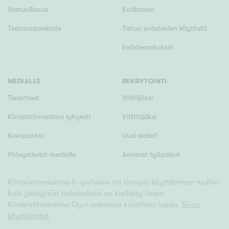
Vastuullisuus
Kotikansio
Tietosuojaseloste
Tietoa evästeiden käytöstä
Evästeasetukset
MEDIALLE
REKRYTOINTI
Tiedotteet
Yrittäjäksi
Kiinteistömaailma lyhyesti
Välittäjäksi
Kuvapankki
Uusi alalle?
Yhteystiedot medialle
Avoimet työpaikat
Kiinteistomaailma.fi -palvelun tai tietojen käyttäminen muihin
kuin yksityisiin tarkoituksiin on kielletty ilman
Kiinteistömaailma Oy:n antamaa kirjallista lupaa.
Sivun
käyttöehdot