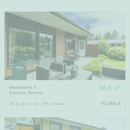
Rakennusvuosi
Uudiskohteet
Vain uudiskohteet
Ei uudiskohteita
Arvokohteet
Meruksentie 6
88,5 m²
Ruissalo
,
Hamina
Vain arvokohteet
Ei arvokohteita
3h, k, kph, s, wc, khh, terassi, vh 2x, var. 2x, autotalli
91 000 €
Kunto
Hyvä