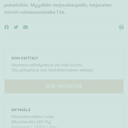
palveluihin. Myydään tarjouskaupalla, tarjousten
minimi voimassaoloaika 1 kk.
SOVI ESITTELY
Seuraava esittelyaika ei ole vielä sovittu.
Ota yhteyttä ja sovi henkilökohtainen esittely!
OTA YHTEYTTÄ
MYYMÄLÄ
Kiinteistömaailma
Lohja
(
Muuttovoitto LKV Oy
)
Karstuntie 1
,
08100
Lohja