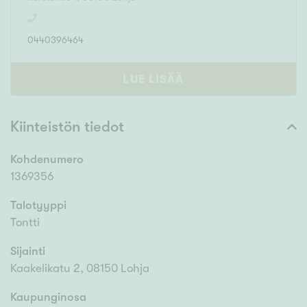
0440396464
LUE LISÄÄ
Kiinteistön tiedot
Kohdenumero
1369356
Talotyyppi
Tontti
Sijainti
Kaakelikatu 2, 08150 Lohja
Kaupunginosa