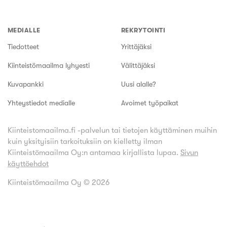
MEDIALLE
REKRYTOINTI
Tiedotteet
Yrittäjäksi
Kiinteistömaailma lyhyesti
Välittäjäksi
Kuvapankki
Uusi alalle?
Yhteystiedot medialle
Avoimet työpaikat
Kiinteistomaailma.fi -palvelun tai tietojen käyttäminen muihin
kuin yksityisiin tarkoituksiin on kielletty ilman
Kiinteistömaailma Oy:n antamaa kirjallista lupaa.
Sivun
käyttöehdot
Kiinteistömaailma Oy ©
2026