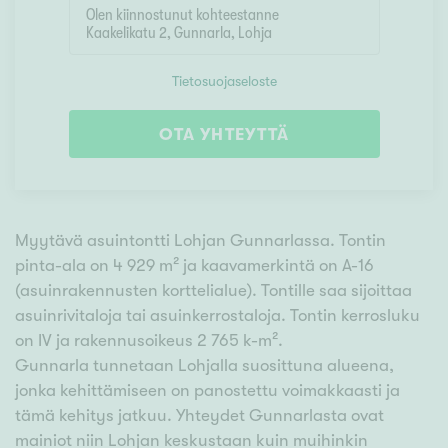
Tietosuojaseloste
OTA YHTEYTTÄ
Myytävä asuintontti Lohjan Gunnarlassa. Tontin
pinta-ala on 4 929 m² ja kaavamerkintä on A-16
(asuinrakennusten korttelialue). Tontille saa sijoittaa
asuinrivitaloja tai asuinkerrostaloja. Tontin kerrosluku
on IV ja rakennusoikeus 2 765 k-m².
Gunnarla tunnetaan Lohjalla suosittuna alueena,
jonka kehittämiseen on panostettu voimakkaasti ja
tämä kehitys jatkuu. Yhteydet Gunnarlasta ovat
mainiot niin Lohjan keskustaan kuin muihinkin