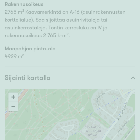
Rakennusoikeus
2765 m² Kaavamerkintä on A-16 (asuinrakennusten
korttelialue). Saa sijoittaa asuinrivitaloja tai
asuinkerrostaloja. Tontin kerrosluku on IV ja
rakennusoikeus 2 765 k-m².
Maapohjan pinta-ala
4929 m²
Sijainti kartalla
+
−