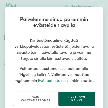
Hae kohteita
Palvelemme sinua paremmin
evästeiden avulla
Kaakelikatu 2
,
Gunnarla
,
Lohja
Kiinteistömaailma käyttää
verkkopalvelussaan evästeitä, joiden avulla
sivusto toimii toivotulla tavalla ja voimme
tarjota sinulle kiinnostavaa sisältöä.
245 000,00 €
245 000,00 €
Voit antaa suostumuksesi painamalla
Velaton lähtöhinta
Lähtöhinta ilman velkaosuutta
"Hyväksy kaikki". Valintaa voi muuttaa
myöhemmin
Evästeasetukset
-linkin kautta.
TARJOUSKAUPPA
VAIN
HYVÄKSYN
VÄLTTÄMÄTTÖMÄT
KAIKKI
SEURAA KOHDETTA