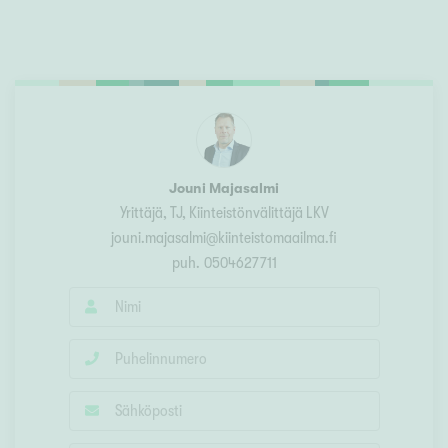
Jouni Majasalmi
Yrittäjä, TJ, Kiinteistönvälittäjä LKV
jouni.majasalmi@kiinteistomaailma.fi
puh.
0504627711