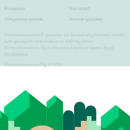
Kuvapankki
Uusi alalle?
Yhteystiedot medialle
Avoimet työpaikat
Kiinteistomaailma.fi -palvelun tai tietojen käyttäminen muihin
kuin yksityisiin tarkoituksiin on kielletty ilman
Kiinteistömaailma Oy:n antamaa kirjallista lupaa.
Sivun
käyttöehdot
Kiinteistömaailma Oy ©
2026