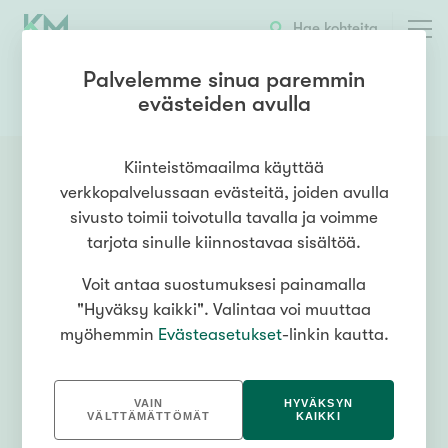
Hae kohteita
Palvelemme sinua paremmin
evästeiden avulla
0504627711
OTA YHTEYTTÄ
Kiinteistömaailma käyttää
verkkopalvelussaan evästeitä, joiden avulla
sivusto toimii toivotulla tavalla ja voimme
tarjota sinulle kiinnostavaa sisältöä.
Voit antaa suostumuksesi painamalla
"Hyväksy kaikki". Valintaa voi muuttaa
myöhemmin
Evästeasetukset
-linkin kautta.
VAIN
HYVÄKSYN
VÄLTTÄMÄTTÖMÄT
KAIKKI