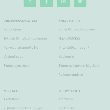
KIINTEISTÖMAAILMA
ASIAKKAILLE
Ketjuohjaus
Lähin Kiinteistömaailma
Tutustu Kiinteistömaailmaan
Hae välittäjää
Palvelut rakennuttajille
Yhteistyökumppanit
Vastuullisuus
Kotikansio
Tietosuojaseloste
Tietoa evästeiden käytöstä
Evästeasetukset
MEDIALLE
REKRYTOINTI
Tiedotteet
Yrittäjäksi
Kiinteistömaailma lyhyesti
Välittäjäksi