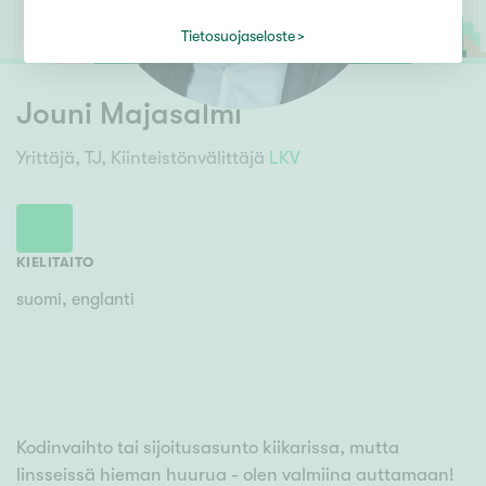
Tietosuojaseloste
Jouni Majasalmi
Yrittäjä, TJ, Kiinteistönvälittäjä
LKV
KIELITAITO
suomi, englanti
Kodinvaihto tai sijoitusasunto kiikarissa, mutta
linsseissä hieman huurua - olen valmiina auttamaan!