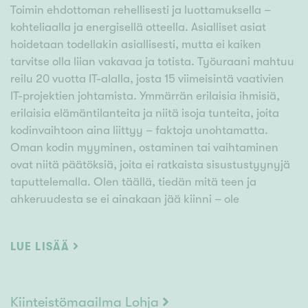
Toimin ehdottoman rehellisesti ja luottamuksella –
kohteliaalla ja energisellä otteella. Asialliset asiat
hoidetaan todellakin asiallisesti, mutta ei kaiken
tarvitse olla liian vakavaa ja totista. Työuraani mahtuu
reilu 20 vuotta IT-alalla, josta 15 viimeisintä vaativien
IT-projektien johtamista. Ymmärrän erilaisia ihmisiä,
erilaisia elämäntilanteita ja niitä isoja tunteita, joita
kodinvaihtoon aina liittyy – faktoja unohtamatta.
Oman kodin myyminen, ostaminen tai vaihtaminen
ovat niitä päätöksiä, joita ei ratkaista sisustustyynyjä
taputtelemalla. Olen täällä, tiedän mitä teen ja
ahkeruudesta se ei ainakaan jää kiinni – ole
yhteydessä. Kiinteistönvälittäjä Lohja.
LUE LISÄÄ
Kiinteistömaailma Lohja