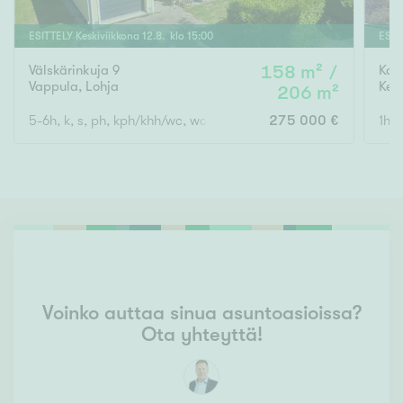
ESITTELY
Keskiviikkona
12
.
8
. klo
15
:
00
ESIT
Välskärinkuja 9
158 m² /
Kas
Vappula
,
Lohja
Kes
206 m²
5-6h, k, s, ph, kph/khh/wc, wc, at., var.
275 000 €
1h+k
Voinko auttaa sinua asuntoasioissa?
Ota yhteyttä!