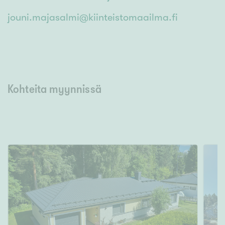
jouni.majasalmi@kiinteistomaailma.fi
Kohteita myynnissä