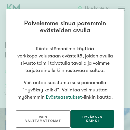
OTA YHTEYTTÄ
ESITTELY
KOHTEEN TIEDOT
Hae kohteita
Palvelemme sinua paremmin
evästeiden avulla
Karjalohjankatu 4
,
Keskusta
,
Kiinteistömaailma käyttää
Lohja
verkkopalvelussaan evästeitä, joiden avulla
sivusto toimii toivotulla tavalla ja voimme
tarjota sinulle kiinnostavaa sisältöä.
47,5
m²
/
47,5
m²
2h+kt+s
Voit antaa suostumuksesi painamalla
185 000,00 €
111 883,49 €
"Hyväksy kaikki". Valintaa voi muuttaa
Velaton hinta
Myyntihinta
myöhemmin
Evästeasetukset
-linkin kautta.
VAIN
HYVÄKSYN
VÄLTTÄMÄTTÖMÄT
KAIKKI