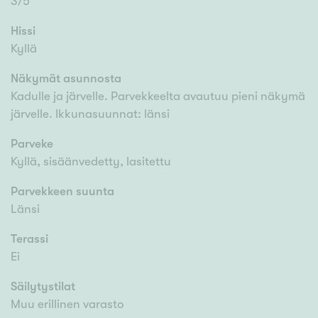
3/5
Hissi
Kyllä
Näkymät asunnosta
Kadulle ja järvelle. Parvekkeelta avautuu pieni näkymä
järvelle. Ikkunasuunnat: länsi
Parveke
Kyllä, sisäänvedetty, lasitettu
Parvekkeen suunta
Länsi
Terassi
Ei
Säilytystilat
Muu erillinen varasto