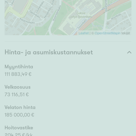
Leaflet
| ©
OpenStreetMapin
tekijät
Hinta- ja asumiskustannukset
Myyntihinta
111 883,49 €
Velkaosuus
73 116,51 €
Velaton hinta
185 000,00 €
Hoitovastike
204,25 €/kk