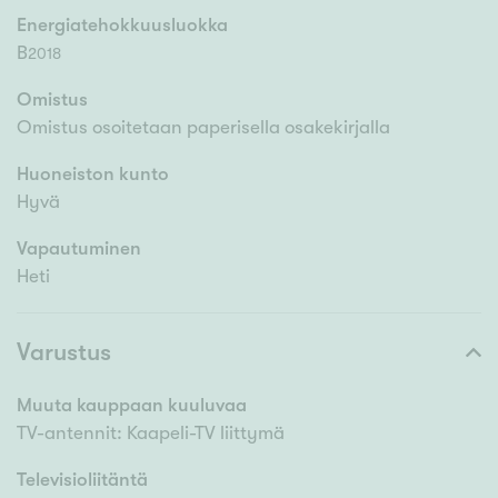
Energiatehokkuusluokka
B
2018
Omistus
Omistus osoitetaan paperisella osakekirjalla
Huoneiston kunto
Hyvä
Vapautuminen
Heti
Varustus
Muuta kauppaan kuuluvaa
TV-antennit: Kaapeli-TV liittymä
Televisioliitäntä