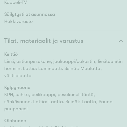
Kaapeli-TV
Säilytystilat asunnossa
Häkkivarasto
Tilat, materiaalit ja varustus
Keittiö
Liesi, astianpesukone, jääkaappi/pakastin, liesituuletin
hormiin. Lattia: Laminaatti. Seinät: Maalattu,
välitilalaatta
Kylpyhuone
KPH,suihku, peilikaappi, pesukoneliitäntä,
sähkösauna. Lattia: Laatta. Seinät: Laatta, Sauna
puupaneeli
Olohuone