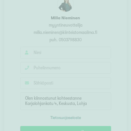
Milla Nieminen
myyntineuvottelija
milla.nieminen@kiinteistomaailma.fi
puh.
0503798830
Tietosuojaseloste