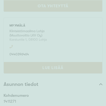
OTA YHTEYTTÄ
MYYMÄLÄ
Kiinteistömaailma
Lohja
(
Muuttovoitto LKV Oy
)
Karstuntie 1
,
08100
Lohja
0440396464
LUE LISÄÄ
Asunnon tiedot
Kohdenumero
1411271