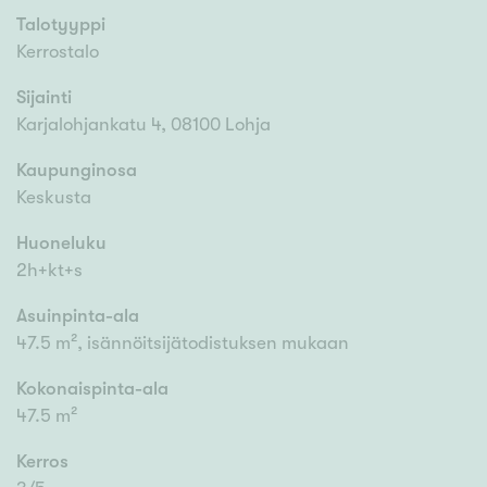
Talotyyppi
Kerrostalo
Sijainti
Karjalohjankatu 4, 08100 Lohja
Kaupunginosa
Keskusta
Huoneluku
2h+kt+s
Asuinpinta-ala
47.5 m², isännöitsijätodistuksen mukaan
Kokonaispinta-ala
47.5 m²
Kerros