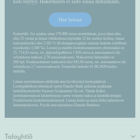
Taloyhtiö