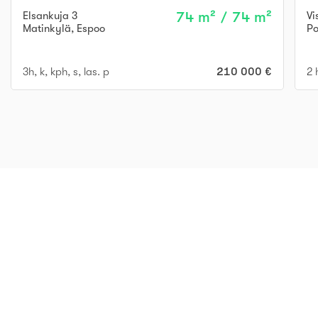
Elsankuja 3
74 m² / 74 m²
Vi
Matinkylä
,
Espoo
Po
3h, k, kph, s, las. p
210 000 €
2 