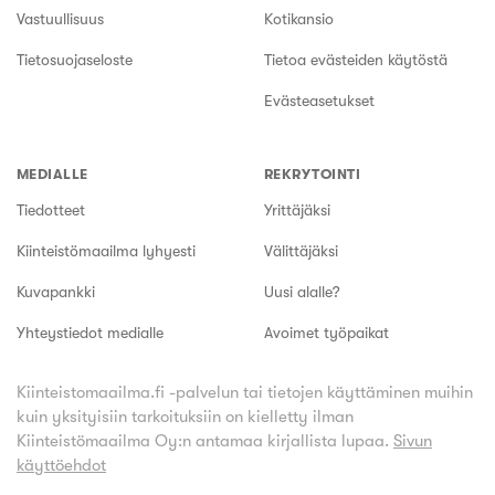
Vastuullisuus
Kotikansio
Tietosuojaseloste
Tietoa evästeiden käytöstä
Evästeasetukset
MEDIALLE
REKRYTOINTI
Tiedotteet
Yrittäjäksi
Kiinteistömaailma lyhyesti
Välittäjäksi
Kuvapankki
Uusi alalle?
Yhteystiedot medialle
Avoimet työpaikat
Kiinteistomaailma.fi -palvelun tai tietojen käyttäminen muihin
kuin yksityisiin tarkoituksiin on kielletty ilman
Kiinteistömaailma Oy:n antamaa kirjallista lupaa.
Sivun
käyttöehdot