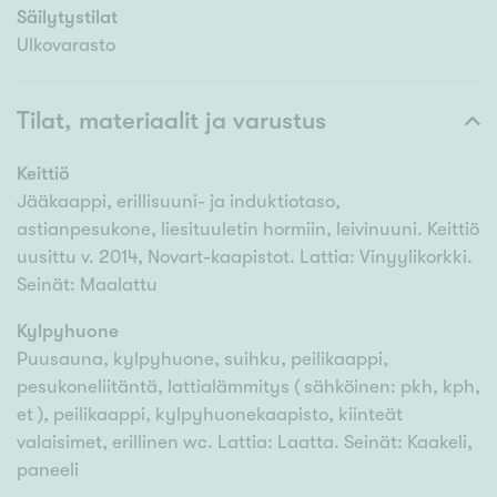
Säilytystilat
Ulkovarasto
Tilat, materiaalit ja varustus
Keittiö
Jääkaappi, erillisuuni- ja induktiotaso,
astianpesukone, liesituuletin hormiin, leivinuuni. Keittiö
uusittu v. 2014, Novart-kaapistot. Lattia: Vinyylikorkki.
Seinät: Maalattu
Kylpyhuone
Puusauna, kylpyhuone, suihku, peilikaappi,
pesukoneliitäntä, lattialämmitys ( sähköinen: pkh, kph,
et ), peilikaappi, kylpyhuonekaapisto, kiinteät
valaisimet, erillinen wc. Lattia: Laatta. Seinät: Kaakeli,
paneeli