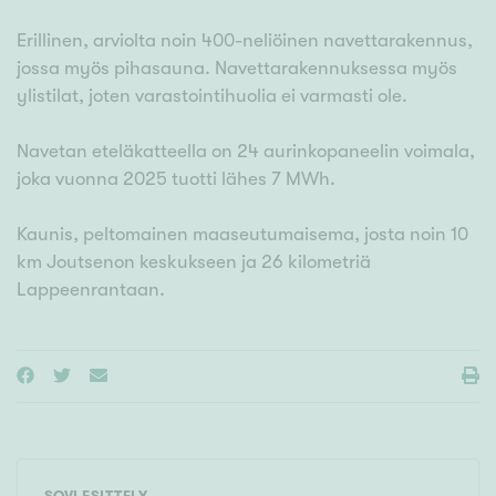
Erillinen, arviolta noin 400-neliöinen navettarakennus,
jossa myös pihasauna. Navettarakennuksessa myös
ylistilat, joten varastointihuolia ei varmasti ole.
Navetan eteläkatteella on 24 aurinkopaneelin voimala,
joka vuonna 2025 tuotti lähes 7 MWh.
Kaunis, peltomainen maaseutumaisema, josta noin 10
km Joutsenon keskukseen ja 26 kilometriä
Lappeenrantaan.
SOVI ESITTELY