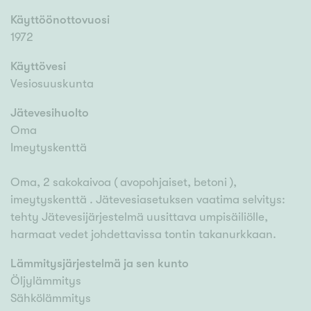
Käyttöönottovuosi
1972
Käyttövesi
Vesiosuuskunta
Jätevesihuolto
Oma
Imeytyskenttä
Oma, 2 sakokaivoa ( avopohjaiset, betoni ),
imeytyskenttä . Jätevesiasetuksen vaatima selvitys:
tehty Jätevesijärjestelmä uusittava umpisäiliölle,
harmaat vedet johdettavissa tontin takanurkkaan.
Lämmitysjärjestelmä ja sen kunto
Öljylämmitys
Sähkölämmitys