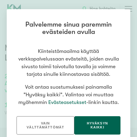
OTA YHTEYTTÄ
ESITTELY
KOHTEEN TIEDOT
Hae kohteita
Palvelemme sinua paremmin
evästeiden avulla
Myllärisenraitti 36
,
Joutseno
,
Kiinteistömaailma käyttää
Lappeenranta
verkkopalvelussaan evästeitä, joiden avulla
sivusto toimii toivotulla tavalla ja voimme
tarjota sinulle kiinnostavaa sisältöä.
245
m²
/
382
m²
Alakerta: 4mh, oh, tkh, kph, s, pkh, wc, tekn,
Voit antaa suostumuksesi painamalla
var. Yläkerta: 2mh, oh, 2*parveke
"Hyväksy kaikki". Valintaa voi muuttaa
myöhemmin
Evästeasetukset
-linkin kautta.
115 000,00 €
115 000,00 €
Velaton hinta
Myyntihinta
VAIN
HYVÄKSYN
VÄLTTÄMÄTTÖMÄT
KAIKKI