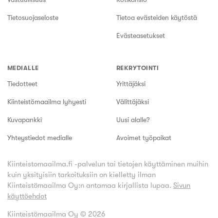
Tietosuojaseloste
Tietoa evästeiden käytöstä
Evästeasetukset
MEDIALLE
REKRYTOINTI
Tiedotteet
Yrittäjäksi
Kiinteistömaailma lyhyesti
Välittäjäksi
Kuvapankki
Uusi alalle?
Yhteystiedot medialle
Avoimet työpaikat
Kiinteistomaailma.fi -palvelun tai tietojen käyttäminen muihin
kuin yksityisiin tarkoituksiin on kielletty ilman
Kiinteistömaailma Oy:n antamaa kirjallista lupaa.
Sivun
käyttöehdot
Kiinteistömaailma Oy ©
2026