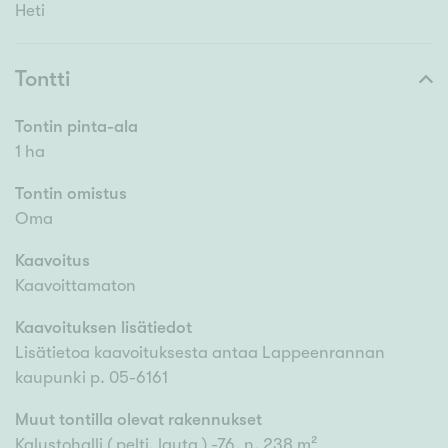
Heti
Tontti
Tontin pinta-ala
1 ha
Tontin omistus
Oma
Kaavoitus
Kaavoittamaton
Kaavoituksen lisätiedot
Lisätietoa kaavoituksesta antaa Lappeenrannan
kaupunki p. 05-6161
Muut tontilla olevat rakennukset
Kalustohalli ( pelti, lauta ) -76, n. 238 m²