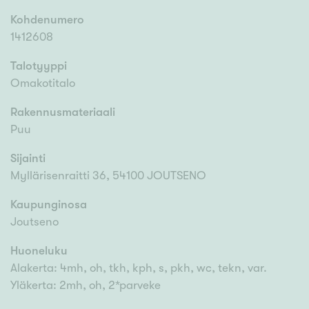
Kohdenumero
1412608
Talotyyppi
Omakotitalo
Rakennusmateriaali
Puu
Sijainti
Myllärisenraitti 36, 54100 JOUTSENO
Kaupunginosa
Joutseno
Huoneluku
Alakerta: 4mh, oh, tkh, kph, s, pkh, wc, tekn, var.
Yläkerta: 2mh, oh, 2*parveke