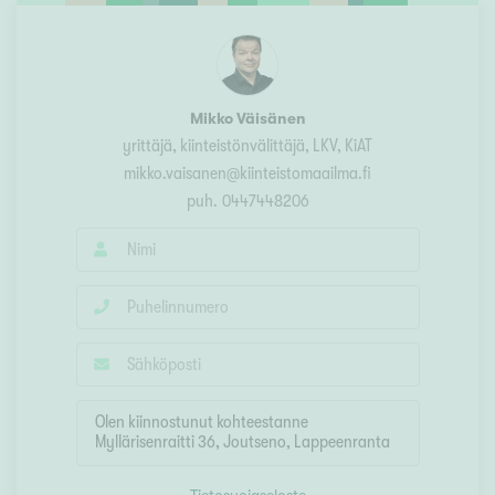
Mikko Väisänen
yrittäjä, kiinteistönvälittäjä, LKV, KiAT
mikko.vaisanen@kiinteistomaailma.fi
puh.
0447448206