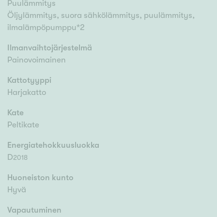
Puulämmitys
Öljylämmitys, suora sähkölämmitys, puulämmitys,
ilmalämpöpumppu*2
Ilmanvaihtojärjestelmä
Painovoimainen
Kattotyyppi
Harjakatto
Kate
Peltikate
Energiatehokkuusluokka
D
2018
Huoneiston kunto
Hyvä
Vapautuminen