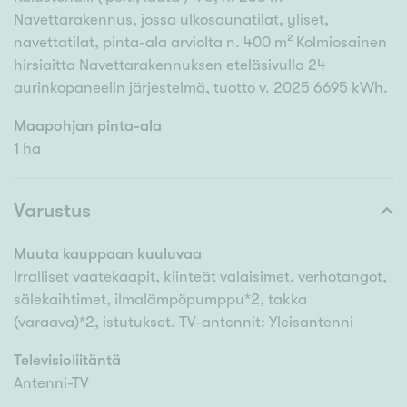
Navettarakennus, jossa ulkosaunatilat, yliset,
navettatilat, pinta-ala arviolta n. 400 m² Kolmiosainen
hirsiaitta Navettarakennuksen eteläsivulla 24
aurinkopaneelin järjestelmä, tuotto v. 2025 6695 kWh.
Maapohjan pinta-ala
1 ha
Varustus
Muuta kauppaan kuuluvaa
Irralliset vaatekaapit, kiinteät valaisimet, verhotangot,
sälekaihtimet, ilmalämpöpumppu*2, takka
(varaava)*2, istutukset. TV-antennit: Yleisantenni
Televisioliitäntä
Antenni-TV