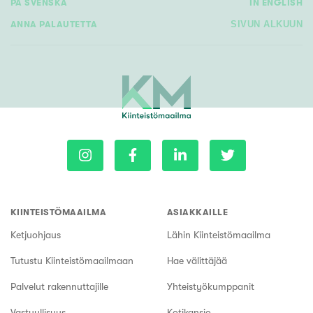
PÅ SVENSKA
IN ENGLISH
ANNA PALAUTETTA
SIVUN ALKUUN
KIINTEISTÖMAAILMA
ASIAKKAILLE
Ketjuohjaus
Lähin Kiinteistömaailma
Tutustu Kiinteistömaailmaan
Hae välittäjää
Palvelut rakennuttajille
Yhteistyökumppanit
Vastuullisuus
Kotikansio