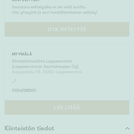
Seuraava esittelyaika ei ole vielä sovittu.
Ota yhteyttä ja sovi henkilökohtainen esittely!
OTA YHTEYTTÄ
MYYMÄLÄ
Kiinteistömaailma
Lappeenranta
(
Lappeenrannan Asuntokauppa Oy
)
Kauppakatu 53
,
53100
Lappeenranta
0104238500
LUE LISÄÄ
Kiinteistön tiedot