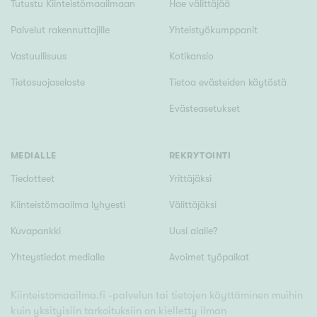
Tutustu Kiinteistömaailmaan
Hae välittäjää
Palvelut rakennuttajille
Yhteistyökumppanit
Vastuullisuus
Kotikansio
Tietosuojaseloste
Tietoa evästeiden käytöstä
Evästeasetukset
MEDIALLE
REKRYTOINTI
Tiedotteet
Yrittäjäksi
Kiinteistömaailma lyhyesti
Välittäjäksi
Kuvapankki
Uusi alalle?
Yhteystiedot medialle
Avoimet työpaikat
Kiinteistomaailma.fi -palvelun tai tietojen käyttäminen muihin
kuin yksityisiin tarkoituksiin on kielletty ilman