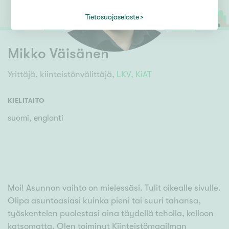
Tietosuojaseloste
Mikko Väisänen
Yrittäjä, kiinteistönvälittäjä,
LKV,
KiAT
KIELITAITO
suomi, englanti
Moi! Asunnon vaihto on mielessäsi. Tulit oikealle sivulle.
Olipa asuntoasiasi kuinka pieni tai suuri tahansa,
työskentelen puolestasi aina täydellä teholla, kelloon
katsomatta. Olen toiminut Kiinteistömaailman