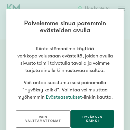
Hae kohteita
Palvelemme sinua paremmin
evästeiden avulla
0447448206
OTA YHTEYTTÄ
Kiinteistömaailma käyttää
verkkopalvelussaan evästeitä, joiden avulla
sivusto toimii toivotulla tavalla ja voimme
tarjota sinulle kiinnostavaa sisältöä.
Voit antaa suostumuksesi painamalla
"Hyväksy kaikki". Valintaa voi muuttaa
myöhemmin
Evästeasetukset
-linkin kautta.
VAIN
HYVÄKSYN
VÄLTTÄMÄTTÖMÄT
KAIKKI