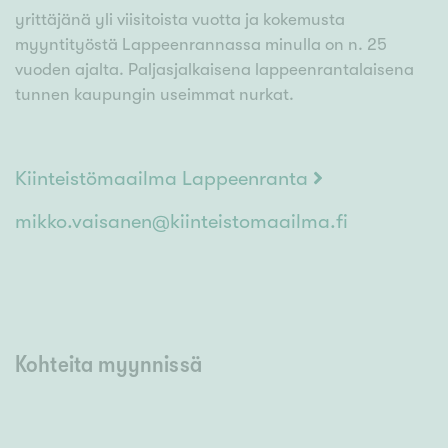
yrittäjänä yli viisitoista vuotta ja kokemusta
myyntityöstä Lappeenrannassa minulla on n. 25
vuoden ajalta. Paljasjalkaisena lappeenrantalaisena
tunnen kaupungin useimmat nurkat.
Kiinteistömaailma Lappeenranta
mikko.vaisanen@kiinteistomaailma.fi
Kohteita myynnissä