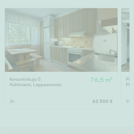
Kersantinkuja 5
76,5 m²
Pik
Huhtiniemi
,
Lappeenranta
Piki
3h
63 500 €
1h, 