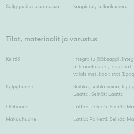
Säilytystilat asunnossa
Kaapistot, kellarikomero
Tilat, materiaalit ja varustus
Keittiö
Integroitu jääkaappi, integ
mikroaaltouuni, induktio lies
valaisimet, kaapistot (Epoq
Kylpyhuone
Suihku, suihkuseinä, kylpyh
Laatta. Seinät: Laatta
Olohuone
Lattia: Parketti. Seinät: M
Makuuhuone
Lattia: Parketti. Seinät: M