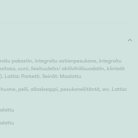
roitu pakastin, integroitu astianpesukone, integroitu
itaso, uuni, liesituuletin/ aktiivihiilisuodatin, kiinteät
). Lattia: Parketti. Seinät: Maalattu
uone, peili, allaskaappi, pesukoneliitäntä, wc. Lattia:
aalattu
aalattu