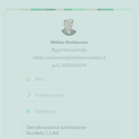
Ylivieska
Ylöjärvi
oki
rkulla
Miikka Hinkkanen
Myyntineuvottelija
miikka.hinkkanen@kiinteistomaailma.fi
puh.
0505604599