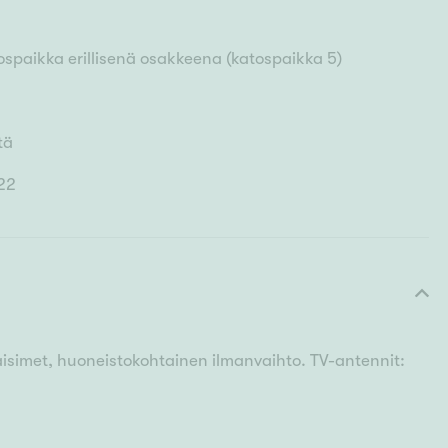
spaikka erillisenä osakkeena (katospaikka 5)
tä
22
laisimet, huoneistokohtainen ilmanvaihto. TV-antennit: