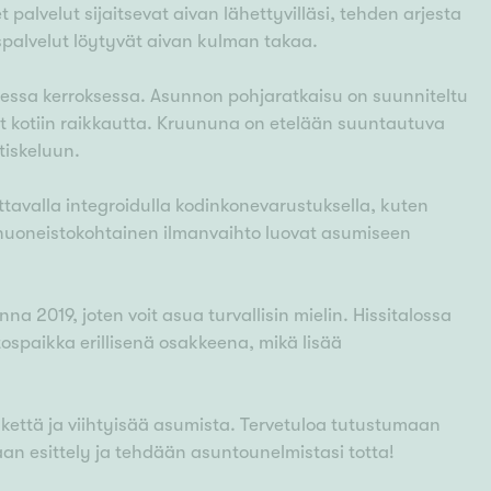
alvelut sijaitsevat aivan lähettyvilläsi, tehden arjesta
spalvelut löytyvät aivan kulman takaa.
nessa kerroksessa. Asunnon pohjaratkaisu on suunniteltu
at kotiin raikkautta. Kruununa on etelään suuntautuva
tiskeluun.
attavalla integroidulla kodinkonevarustuksella, kuten
ja huoneistokohtainen ilmanvaihto luovat asumiseen
a 2019, joten voit asua turvallisin mielin. Hissitalossa
ospaikka erillisenä osakkeena, mikä lisää
että ja viihtyisää asumista. Tervetuloa tutustumaan
an esittely ja tehdään asuntounelmistasi totta!