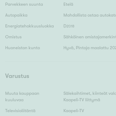
Parvekkeen suunta
Etelä
Autopaikka
Mahdollista ostaa autokato
Energiatehokkuusluokka
D
2018
Omistus
Sähköinen omistajamerkin
Huoneiston kunto
Hyvä, Pintoja maalattu 20
Varustus
Muuta kauppaan
Sälekaihtimet, kiinteät va
kuuluvaa
Kaapeli-TV liittymä
Televisioliitäntä
Kaapeli-TV