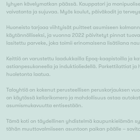
lyhyen kävelymatkan päässä. Kauppatori ja monipuoliset p
vaivatonta ja sujuvaa. Myös koulut, päiväkodit ja tervey
Huoneisto tarjoaa viihtyisät puitteet asumiseen kolman
käytännölliseksi, ja vuonna 2022 päivitetyt pinnat tuov
lasitettu parveke, joka toimii erinomaisena lisätilana nau
Keittiö on varustettu laadukkailla Epoq-kaapistoilla ja k
astianpesukoneella ja induktioliedellä. Parkettilattiat 
huoletonta laatua.
Taloyhtiö on kokenut perusteellisen peruskorjauksen vuonn
on käytössä kellarikomero ja mahdollisuus ostaa autokat
asumismukavuutta entisestään.
Tämä koti on täydellinen yhdistelmä kaupunkielämän syk
tähän muuttovalmiiseen asuntoon paikan päälle – sovita