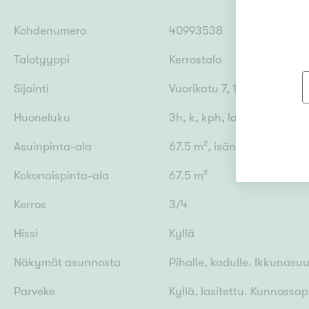
Kohdenumero
40993538
Talotyyppi
Kerrostalo
Sijainti
Vuorikatu 7, 15110 Lahti
Huoneluku
3h, k, kph, las.p
Asuinpinta-ala
67.5 m², isännöitsijätodi
Kokonaispinta-ala
67.5 m²
Kerros
3/4
Hissi
Kyllä
Näkymät asunnosta
Pihalle, kadulle. Ikkunasu
Parveke
Kyllä, lasitettu. Kunnossap