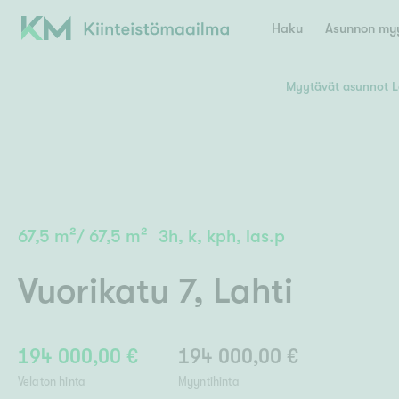
Haku
Asunnon myy
Myytävät asunnot L
Valitse lähin myymäläpaikkakunta
Asun
E
K
Kiint
Tarj
Espoo
Ka
Ka
67,5
m²
/
67,5
m²
3h, k, kph, las.p
Ki
Kiint
Ko
H
Digi
Vuorikatu 7
,
Lahti
Hamina
Helsinki
Hyvinkää
Avoi
L
Hämeenlinna
Lah
194 000,00 €
194 000,00 €
Lev
I
Päätök
Velaton hinta
Myyntihinta