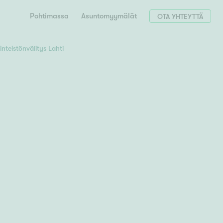
Pohtimassa
Asuntomyymälät
OTA YHTEYTTÄ
iinteistönvälitys Lahti
Hae postinumerosi perusteella
unnon ostajille
 liittyvät
T
Tahko
Tampere
Tornio
Turku
totoimeksianto
Tuusula
V
 meidät
Vaasa
Valkeakoski
Vantaa
tys alueellasi
Varkaus
Y
vaniemi