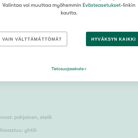
Valintaa voi muuttaa myöhemmin
Evästeasetukset
-linkin
kautta.
VAIN VÄLTTÄMÄTTÖMÄT
HYVÄKSYN KAIKKI
stuksen mukaan
Tietosuojaseloste
unnat: pohjoinen, etelä
itovastuu: yhtiö