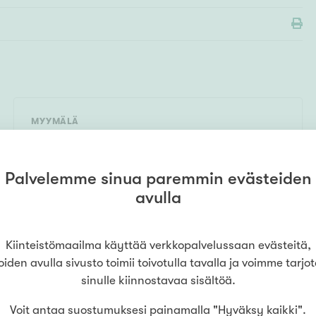
MYYMÄLÄ
Kiinteistömaailma
Lahti
Hämeenkatu
0504640233
(
Matkalla Kotiin Oy LKV
)
Palvelemme sinua paremmin evästeiden
Hämeenkatu 20
,
15110
Lahti
avulla
LUE LISÄÄ
Kiinteistömaailma käyttää verkkopalvelussaan evästeitä,
oiden avulla sivusto toimii toivotulla tavalla ja voimme tarjo
sinulle kiinnostavaa sisältöä.
Voit antaa suostumuksesi painamalla "Hyväksy kaikki".