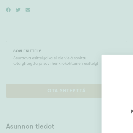
SOVI ESITTELY
Seuraava esittelyaika ei ole vielä sovittu.
Ota yhteyttä ja sovi henkilökohtainen esittely!
OTA YHTEYTTÄ
j
Asunnon tiedot