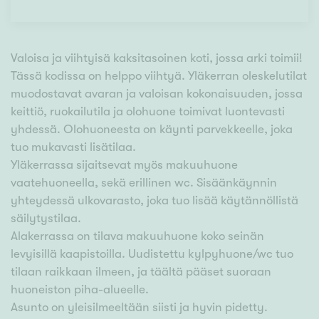
Valoisa ja viihtyisä kaksitasoinen koti, jossa arki toimii!
Tässä kodissa on helppo viihtyä. Yläkerran oleskelutilat
muodostavat avaran ja valoisan kokonaisuuden, jossa
keittiö, ruokailutila ja olohuone toimivat luontevasti
yhdessä. Olohuoneesta on käynti parvekkeelle, joka
tuo mukavasti lisätilaa.
Yläkerrassa sijaitsevat myös makuuhuone
vaatehuoneella, sekä erillinen wc. Sisäänkäynnin
yhteydessä ulkovarasto, joka tuo lisää käytännöllistä
säilytystilaa.
Alakerrassa on tilava makuuhuone koko seinän
levyisillä kaapistoilla. Uudistettu kylpyhuone/wc tuo
tilaan raikkaan ilmeen, ja täältä pääset suoraan
huoneiston piha-alueelle.
Asunto on yleisilmeeltään siisti ja hyvin pidetty.