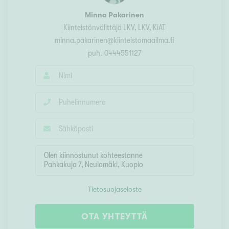
Minna Pakarinen
Kiinteistönvälittäjä LKV
, LKV, KiAT
minna.pakarinen@kiinteistomaailma.fi
puh.
0444551127
Tietosuojaseloste
OTA YHTEYTTÄ