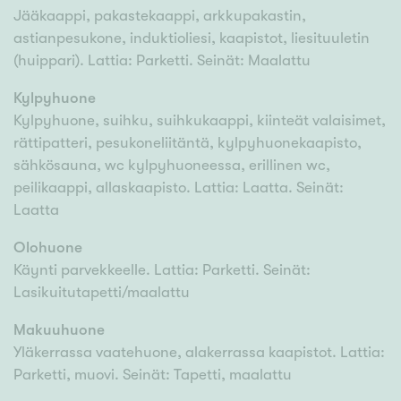
Jääkaappi, pakastekaappi, arkkupakastin,
astianpesukone, induktioliesi, kaapistot, liesituuletin
(huippari). Lattia: Parketti. Seinät: Maalattu
Kylpyhuone
Kylpyhuone, suihku, suihkukaappi, kiinteät valaisimet,
rättipatteri, pesukoneliitäntä, kylpyhuonekaapisto,
sähkösauna, wc kylpyhuoneessa, erillinen wc,
peilikaappi, allaskaapisto. Lattia: Laatta. Seinät:
Laatta
Olohuone
Käynti parvekkeelle. Lattia: Parketti. Seinät:
Lasikuitutapetti/maalattu
Makuuhuone
Yläkerrassa vaatehuone, alakerrassa kaapistot. Lattia:
Parketti, muovi. Seinät: Tapetti, maalattu