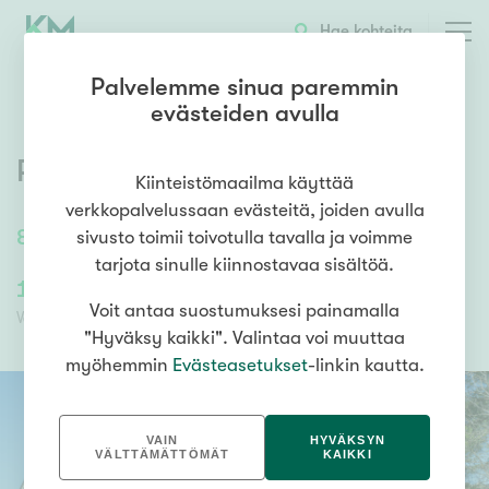
OTA YHTEYTTÄ
ESITTELY
KOHTEEN TIEDOT
Hae kohteita
Palvelemme sinua paremmin
evästeiden avulla
Pahkakuja 7
,
Neulamäki
,
Kuopio
Kiinteistömaailma käyttää
verkkopalvelussaan evästeitä, joiden avulla
83
m²
/
83
m²
3h, k, s
sivusto toimii toivotulla tavalla ja voimme
tarjota sinulle kiinnostavaa sisältöä.
136 000,00 €
110 838,09 €
Voit antaa suostumuksesi painamalla
Velaton hinta
Myyntihinta
"Hyväksy kaikki". Valintaa voi muuttaa
myöhemmin
Evästeasetukset
-linkin kautta.
VAIN
HYVÄKSYN
VÄLTTÄMÄTTÖMÄT
KAIKKI