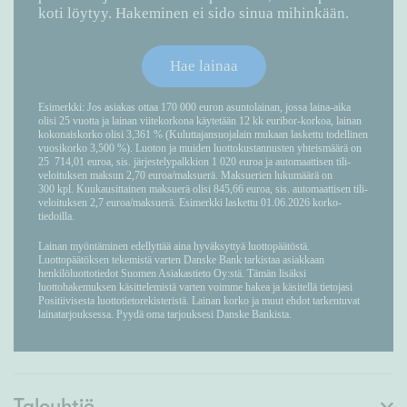
Taloyhtiö