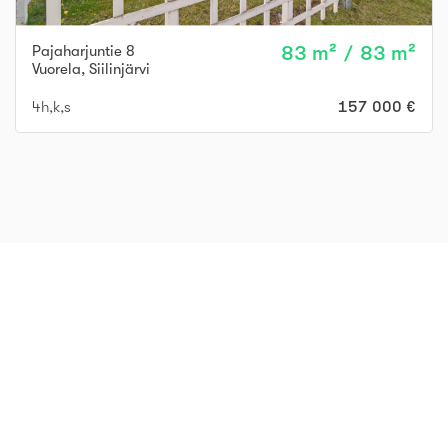
Pajaharjuntie 8
83 m² / 83 m²
Vuorela
,
Siilinjärvi
4h,k,s
157 000 €