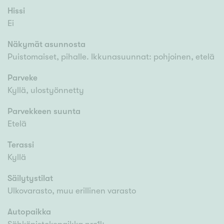
Hissi
Ei
Näkymät asunnosta
Puistomaiset, pihalle. Ikkunasuunnat: pohjoinen, etelä
Parveke
Kyllä, ulostyönnetty
Parvekkeen suunta
Etelä
Terassi
Kyllä
Säilytystilat
Ulkovarasto, muu erillinen varasto
Autopaikka