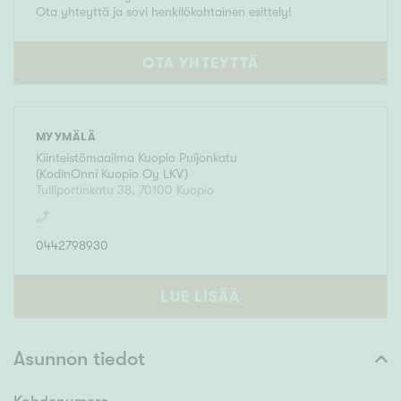
Ota yhteyttä ja sovi henkilökohtainen esittely!
OTA YHTEYTTÄ
MYYMÄLÄ
Kiinteistömaailma
Kuopio Puijonkatu
(
KodinOnni Kuopio Oy LKV
)
Tulliportinkatu 38
,
70100
Kuopio
0442798930
LUE LISÄÄ
Asunnon tiedot