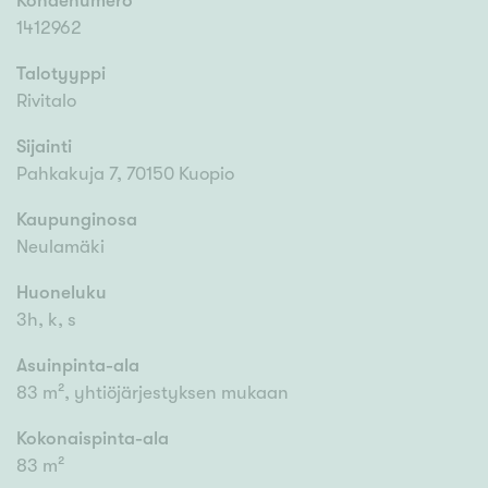
Kohdenumero
1412962
Talotyyppi
Rivitalo
Sijainti
Pahkakuja 7, 70150 Kuopio
Kaupunginosa
Neulamäki
Huoneluku
3h, k, s
Asuinpinta-ala
83 m², yhtiöjärjestyksen mukaan
Kokonaispinta-ala
83 m²