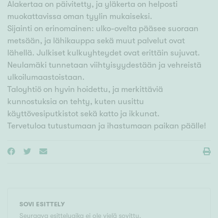
Alakertaa on päivitetty, ja yläkerta on helposti
muokattavissa oman tyylin mukaiseksi.
Sijainti on erinomainen: ulko-ovelta pääsee suoraan
metsään, ja lähikauppa sekä muut palvelut ovat
lähellä. Julkiset kulkuyhteydet ovat erittäin sujuvat.
Neulamäki tunnetaan viihtyisyydestään ja vehreistä
ulkoilumaastoistaan.
Taloyhtiö on hyvin hoidettu, ja merkittäviä
kunnostuksia on tehty, kuten uusittu
käyttövesiputkistot sekä katto ja ikkunat.
SOVI ESITTELY
Seuraava esittelyaika ei ole vielä sovittu.