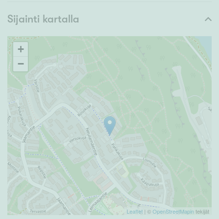
Sijainti kartalla
+
−
Leaflet
| ©
OpenStreetMapin
tekijät