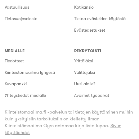
Vastuullisuus
Kotikansio
Tietosuojaseloste
Tietoa evästeiden käytöstä
Evästeasetukset
MEDIALLE
REKRYTOINTI
Tiedotteet
Yrittäjäksi
Kiinteistömaailma lyhyesti
Välittäjäksi
Kuvapankki
Uusi alalle?
Yhteystiedot medialle
Avoimet työpaikat
Kiinteistomaailma.fi -palvelun tai tietojen käyttäminen muihin
kuin yksityisiin tarkoituksiin on kielletty ilman
Kiinteistömaailma Oy:n antamaa kirjallista lupaa.
Sivun
käyttöehdot