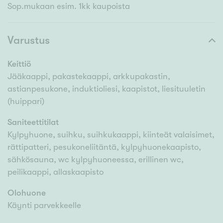
Sop.mukaan esim. 1kk kaupoista
Varustus
Keittiö
Jääkaappi, pakastekaappi, arkkupakastin,
astianpesukone, induktioliesi, kaapistot, liesituuletin
(huippari)
Saniteettitilat
Kylpyhuone, suihku, suihkukaappi, kiinteät valaisimet,
rättipatteri, pesukoneliitäntä, kylpyhuonekaapisto,
sähkösauna, wc kylpyhuoneessa, erillinen wc,
peilikaappi, allaskaapisto
Olohuone
Käynti parvekkeelle