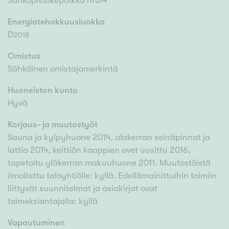
Sähköpistokepaikka nro14
Energiatehokkuusluokka
D
2018
Omistus
Sähköinen omistajamerkintä
Huoneiston kunto
Hyvä
Korjaus- ja muutostyöt
Sauna ja kylpyhuone 2014, alakerran seinäpinnat ja
lattia 2014, keittiön kaappien ovet uusittu 2016,
tapetoitu yläkerran makuuhuone 2011. Muutostöistä
ilmoitettu taloyhtiölle: kyllä. Edellämainittuihin toimiin
liittyvät suunnitelmat ja asiakirjat ovat
toimeksiantajalla: kyllä
Vapautuminen