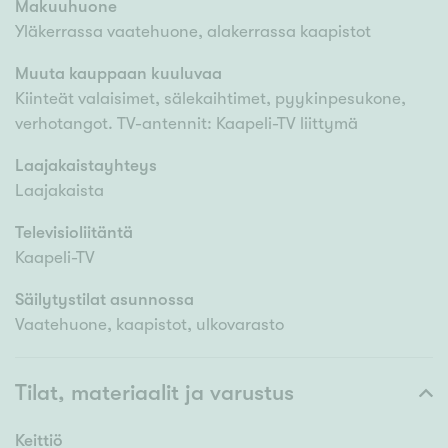
Makuuhuone
Yläkerrassa vaatehuone, alakerrassa kaapistot
Muuta kauppaan kuuluvaa
Kiinteät valaisimet, sälekaihtimet, pyykinpesukone,
verhotangot. TV-antennit: Kaapeli-TV liittymä
Laajakaistayhteys
Laajakaista
Televisioliitäntä
Kaapeli-TV
Säilytystilat asunnossa
Vaatehuone, kaapistot, ulkovarasto
Tilat, materiaalit ja varustus
Keittiö