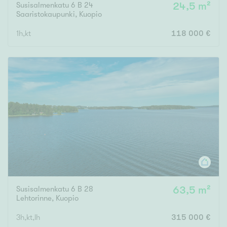
Susisalmenkatu 6 B 24
24,5 m²
Saaristokaupunki
,
Kuopio
1h,kt
118 000 €
Susisalmenkatu 6 B 28
63,5 m²
Lehtorinne
,
Kuopio
3h,kt,lh
315 000 €