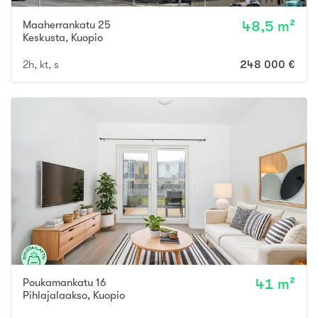
Maaherrankatu 25
48,5 m²
Keskusta
,
Kuopio
2h, kt, s
248 000 €
Poukamankatu 16
41 m²
Pihlajalaakso
,
Kuopio