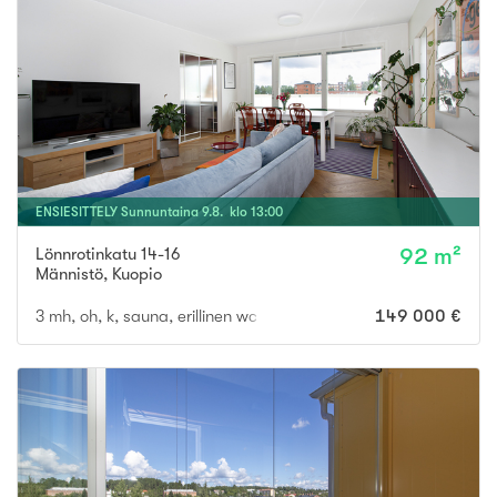
ENSIESITTELY
Sunnuntaina
9
.
8
. klo
13
:
00
Lönnrotinkatu 14-16
92 m²
Männistö
,
Kuopio
3 mh, oh, k, sauna, erillinen wc
149 000 €