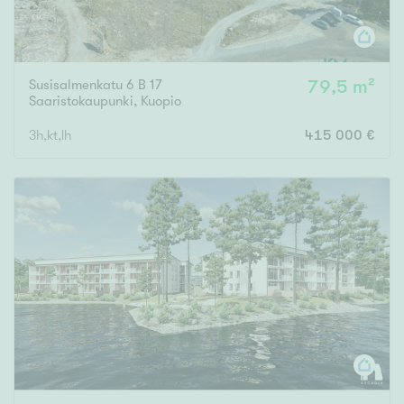
Susisalmenkatu 6 B 17
79,5 m²
Saaristokaupunki
,
Kuopio
3h,kt,lh
415 000 €