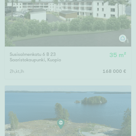
Susisalmenkatu 6 B 23
35 m²
Saaristokaupunki
,
Kuopio
2h,kt,lh
168 000 €