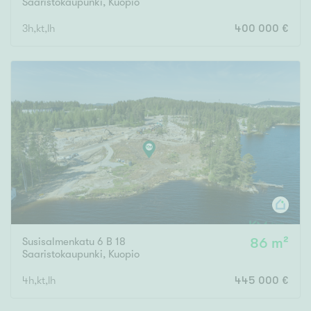
Saaristokaupunki
,
Kuopio
3h,kt,lh
400 000 €
Susisalmenkatu 6 B 18
86 m²
Saaristokaupunki
,
Kuopio
4h,kt,lh
445 000 €