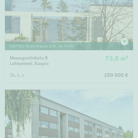
Tyydyttävä
Välttävä
Ominaisuudet
Hissi
ESITTELY
Keskiviikkona
12
.
8
. klo
14
:
00
Järvi- tai merinäköala
Messuportinkatu 8
73,5 m²
Maalämpö
Lehtoniemi
,
Kuopio
Oma ranta
3h, k, s
150 000 €
Oma sauna
Parveke
Senioriasunto