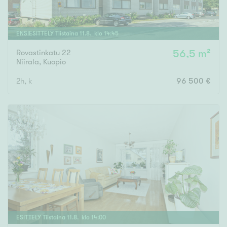
ENSIESITTELY
Tiistaina
11
.
8
. klo
14
:
45
Rovastinkatu 22
56,5 m²
Niirala
,
Kuopio
2h, k
96 500 €
ESITTELY
Tiistaina
11
.
8
. klo
14
:
00