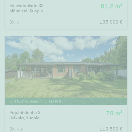
Kalevalankatu 32
81,2 m²
Männistö
,
Kuopio
3h, k
135 000 €
ESITTELY
Torstaina
13
.
8
. klo
14
:
45
Pajulahdentie 3
78 m²
Julkula
,
Kuopio
3h, k, s
119 500 €