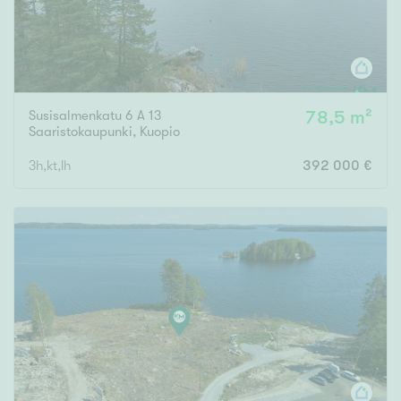
Susisalmenkatu 6 A 13
78,5 m²
Saaristokaupunki
,
Kuopio
3h,kt,lh
392 000 €