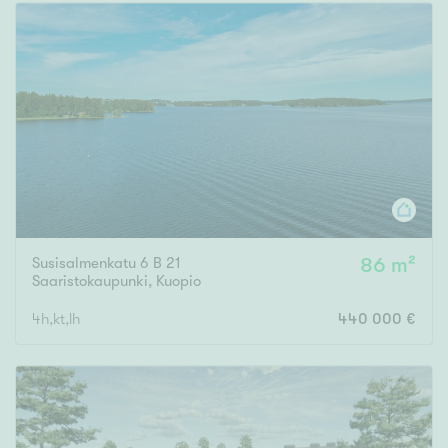
Susisalmenkatu 6 B 21
86 m²
Saaristokaupunki
,
Kuopio
4h,kt,lh
440 000 €