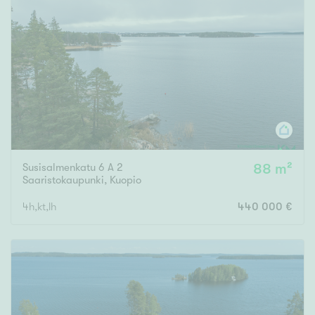
Susisalmenkatu 6 A 2
88 m²
Saaristokaupunki
,
Kuopio
4h,kt,lh
440 000 €