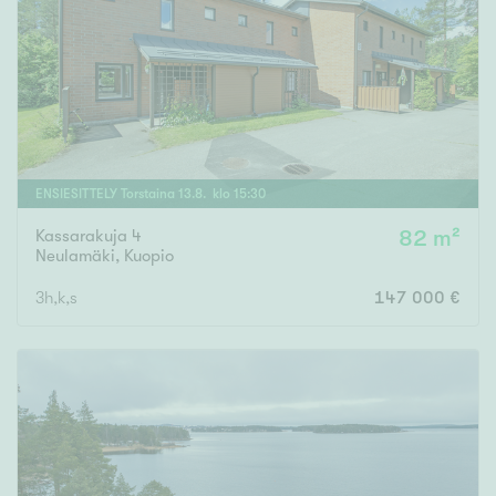
ENSIESITTELY
Torstaina
13
.
8
. klo
15
:
30
Kassarakuja 4
82 m²
Neulamäki
,
Kuopio
3h,k,s
147 000 €