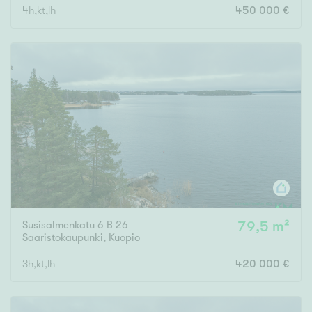
4h,kt,lh
450 000 €
Susisalmenkatu 6 B 26
79,5 m²
Saaristokaupunki
,
Kuopio
3h,kt,lh
420 000 €