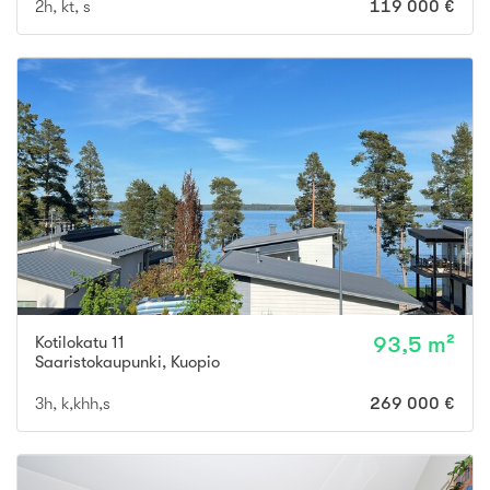
2h, kt, s
119 000 €
Kotilokatu 11
93,5 m²
Saaristokaupunki
,
Kuopio
3h, k,khh,s
269 000 €