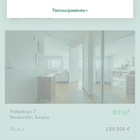
Tontti
Vapaa-ajan asunto
Tietosuojaseloste
Uusin ilmoitus ensin
Toimitila
Autotalli
Muut
Hinta
000
000 €
Pinta-ala
Pahkakuja 7
83 m²
Asuinpinta-ala
Kokonaispinta-ala
Neulamäki
,
Kuopio
3h, k, s
129 000 €
m²