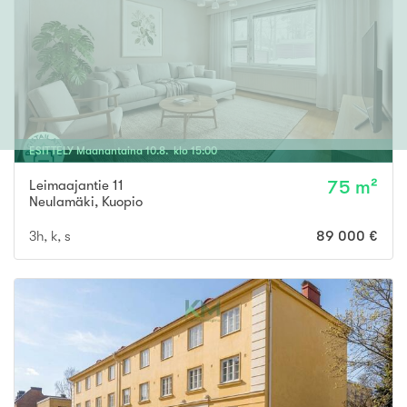
ESITTELY
Maanantaina
10
.
8
. klo
15
:
00
Leimaajantie 11
75 m²
Neulamäki
,
Kuopio
3h, k, s
89 000 €