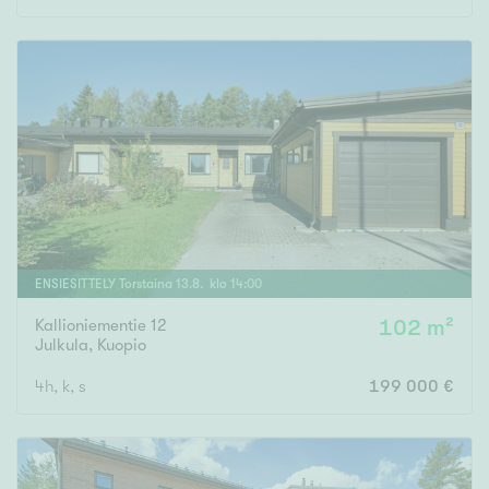
ENSIESITTELY
Torstaina
13
.
8
. klo
14
:
00
Kallioniementie 12
102 m²
Julkula
,
Kuopio
4h, k, s
199 000 €