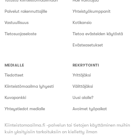
Tutustu Kiinteistömaailmaan
Hae välittäjää
Palvelut rakennuttajille
Yhteistyökumppanit
Vastuullisuus
Kotikansio
Tietosuojaseloste
Tietoa evästeiden käytöstä
Evästeasetukset
MEDIALLE
REKRYTOINTI
Tiedotteet
Yrittäjäksi
Kiinteistömaailma lyhyesti
Välittäjäksi
Kuvapankki
Uusi alalle?
Yhteystiedot medialle
Avoimet työpaikat
Kiinteistomaailma.fi -palvelun tai tietojen käyttäminen muihin
kuin yksityisiin tarkoituksiin on kielletty ilman