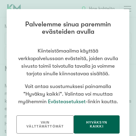
Hae kohteita
Palvelemme sinua paremmin
Myyntikohteet
HAE
evästeiden avulla
Huoneluku
Kiinteistömaailma käyttää
Lisää hakuehtoja
verkkopalvelussaan evästeitä, joiden avulla
1h
2h
3h
4h
5h+
sivusto toimii toivotulla tavalla ja voimme
Myytävät asunnot Kuopio
(
208
)
tarjota sinulle kiinnostavaa sisältöä.
Meiltä löydät myytävät asunnot Kuopio, oli tarpeesi
Voit antaa suostumuksesi painamalla
Asuntotyyppi
mikä vain! Tuhansien kohteiden ja satojen
"Hyväksy kaikki". Valintaa voi muuttaa
Kerros-/luhtitalo
kiinteistönvälittäjien verkostomme auttaa sinua kenties
myöhemmin
Evästeasetukset
-linkin kautta.
Rivitalo/paritalo
elämäsi tärkeimmässä päätöksessä. Katso alta kaikki
myytävät asunnot Kuopio. Hyödynnä myös kätevää
Omakoti-/erillistalo
VAIN
HYVÄKSYN
hakutyökaluamme, jonka avulla löydät omien
Maa- tai metsätila
VÄLTTÄMÄTTÖMÄT
KAIKKI
toiveidesi mukaisen kodin.