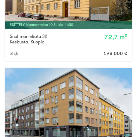
ESITTELY
Maanantaina
10
.
8
. klo
14
:
00
Snellmaninkatu 32
72,7 m²
Keskusta
,
Kuopio
3h,k
198 000 €