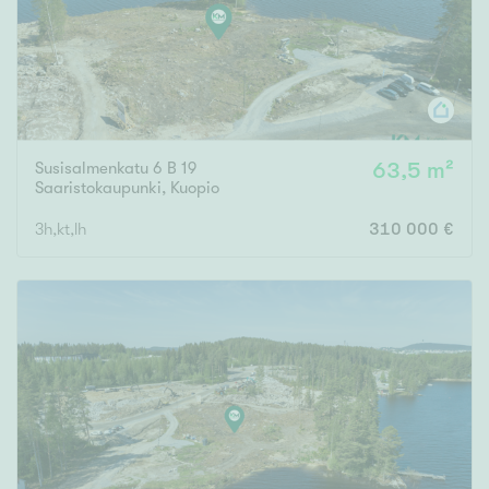
Susisalmenkatu 6 B 19
63,5 m²
Saaristokaupunki
,
Kuopio
3h,kt,lh
310 000 €