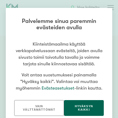
Hae kohteita
Palvelemme sinua paremmin
evästeiden avulla
0503222772
OTA YHTEYTTÄ
Kiinteistömaailma käyttää
verkkopalvelussaan evästeitä, joiden avulla
sivusto toimii toivotulla tavalla ja voimme
tarjota sinulle kiinnostavaa sisältöä.
Voit antaa suostumuksesi painamalla
"Hyväksy kaikki". Valintaa voi muuttaa
myöhemmin
Evästeasetukset
-linkin kautta.
VAIN
HYVÄKSYN
VÄLTTÄMÄTTÖMÄT
KAIKKI