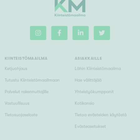
KIINTEISTÖMAAILMA
ASIAKKAILLE
Ketjuohjaus
Lähin Kiinteistömaailma
Tutustu Kiinteistömaailmaan
Hae välittäjää
Palvelut rakennuttajille
Yhteistyökumppanit
Vastuullisuus
Kotikansio
Tietosuojaseloste
Tietoa evästeiden käytöstä
Evästeasetukset