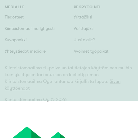
MEDIALLE
REKRYTOINTI
Tiedotteet
Yrittäjäksi
Kiinteistömaailma lyhyesti
Välittäjäksi
Kuvapankki
Uusi alalle?
Yhteystiedot medialle
Avoimet työpaikat
Kiinteistomaailma.fi -palvelun tai tietojen käyttäminen muihin
kuin yksityisiin tarkoituksiin on kielletty ilman
Kiinteistömaailma Oy:n antamaa kirjallista lupaa.
Sivun
käyttöehdot
Kiinteistömaailma Oy ©
2026