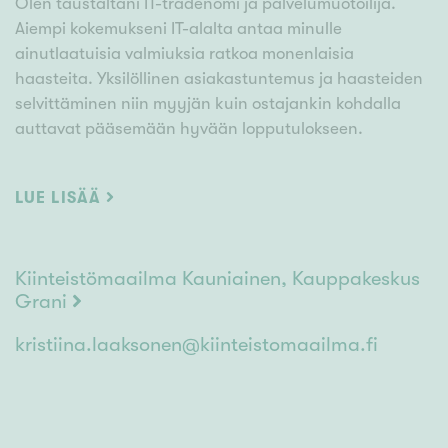
Olen taustaltani IT-tradenomi ja palvelumuotoilija.
Aiempi kokemukseni IT-alalta antaa minulle
ainutlaatuisia valmiuksia ratkoa monenlaisia
haasteita. Yksilöllinen asiakastuntemus ja haasteiden
selvittäminen niin myyjän kuin ostajankin kohdalla
auttavat pääsemään hyvään lopputulokseen.
Olen asunut Helsingissä, Espoossa ja Vantaalla, joten
LUE LISÄÄ
aluetuntemusta löytyy laajasti pääkaupunkialueelta.
Lähdetään yhdessä löytöretkelle kohti uutta kotia –
tehdään asumisen unelmista totta!
Kiinteistömaailma Kauniainen, Kauppakeskus
Grani
kristiina.laaksonen@kiinteistomaailma.fi