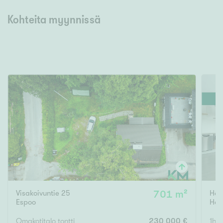
Kohteita myynnissä
Visakoivuntie 25
701 m²
Häm
Espoo
Her
Omakotitalo tontti
230 000 €
1h, 