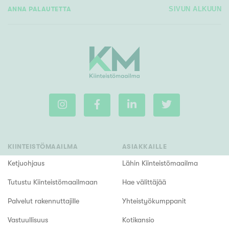
ANNA PALAUTETTA
SIVUN ALKUUN
KIINTEISTÖMAAILMA
ASIAKKAILLE
Ketjuohjaus
Lähin Kiinteistömaailma
Tutustu Kiinteistömaailmaan
Hae välittäjää
Palvelut rakennuttajille
Yhteistyökumppanit
Vastuullisuus
Kotikansio