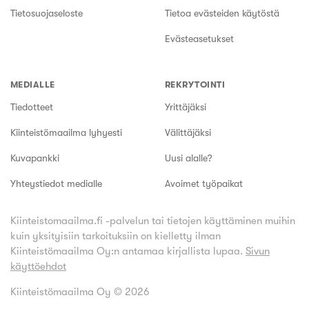
Tietosuojaseloste
Tietoa evästeiden käytöstä
Evästeasetukset
MEDIALLE
REKRYTOINTI
Tiedotteet
Yrittäjäksi
Kiinteistömaailma lyhyesti
Välittäjäksi
Kuvapankki
Uusi alalle?
Yhteystiedot medialle
Avoimet työpaikat
Kiinteistomaailma.fi -palvelun tai tietojen käyttäminen muihin
kuin yksityisiin tarkoituksiin on kielletty ilman
Kiinteistömaailma Oy:n antamaa kirjallista lupaa.
Sivun
käyttöehdot
Kiinteistömaailma Oy ©
2026