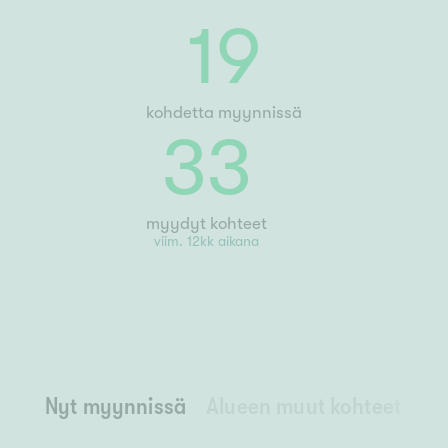
19
kohdetta myynnissä
33
myydyt kohteet
viim. 12kk aikana
Nyt myynnissä
Alueen muut kohteet
Ny