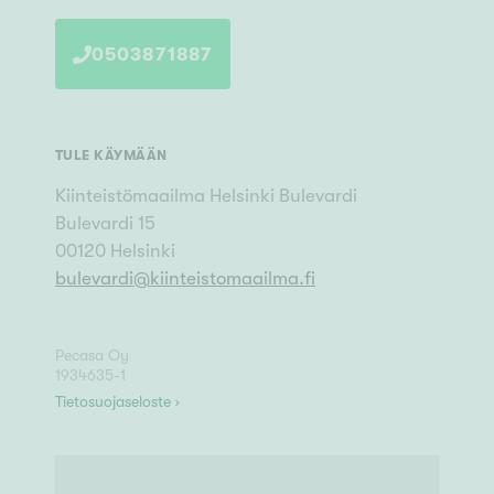
0503871887
TULE KÄYMÄÄN
Kiinteistömaailma
Helsinki Bulevardi
Bulevardi 15
00120
Helsinki
bulevardi
@
kiinteistomaailma.fi
Pecasa Oy
1934635-1
Tietosuojaseloste ›