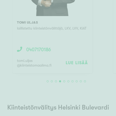
ROLF WIRTA
0400332727
rolf.wirta
LUE LISÄÄ
@
kiinteistomaailma.fi
Kiinteistönvälitys Helsinki Bulevardi