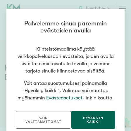
Hae kohteita
Palvelemme sinua paremmin
evästeiden avulla
0503871887
OTA YHTEYTTÄ
Kiinteistömaailma käyttää
verkkopalvelussaan evästeitä, joiden avulla
sivusto toimii toivotulla tavalla ja voimme
Kiinteistömaailma
Helsinki
tarjota sinulle kiinnostavaa sisältöä.
Bulevardi
Voit antaa suostumuksesi painamalla
"Hyväksy kaikki". Valintaa voi muuttaa
myöhemmin
Evästeasetukset
-linkin kautta.
VAIN
HYVÄKSYN
VÄLTTÄMÄTTÖMÄT
KAIKKI