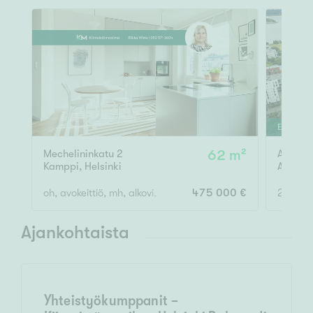
ESITTELY
Mechelininkatu 2
62 m²
Arabian
Kamppi
,
Helsinki
Arabia
oh, avokeittiö, mh, alkovi, kph, eteinen
475 000 €
2h, kk, 
Ajankohtaista
Yhteistyökumppanit -