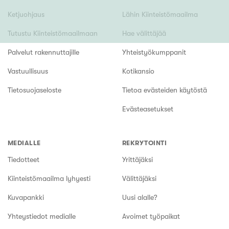
Ketjuohjaus
Lähin Kiinteistömaailma
Tutustu Kiinteistömaailmaan
Hae välittäjää
Palvelut rakennuttajille
Yhteistyökumppanit
Vastuullisuus
Kotikansio
Tietosuojaseloste
Tietoa evästeiden käytöstä
Evästeasetukset
MEDIALLE
REKRYTOINTI
Tiedotteet
Yrittäjäksi
Kiinteistömaailma lyhyesti
Välittäjäksi
Kuvapankki
Uusi alalle?
Yhteystiedot medialle
Avoimet työpaikat