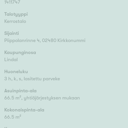
1411747
Talotyyppi
Kerrostalo
Sijainti
Piippolanrinne 4, 02480 Kirkkonummi
Kaupunginosa
Lindal
Huoneluku
3 h, k, s, lasitettu parveke
Asuinpinta-ala
66.5 m², yhtiöjärjestyksen mukaan
Kokonaispinta-ala
66.5 m²