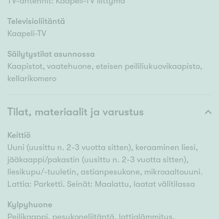
TV-antennit: Kaapeli-TV liittymä
Televisioliitäntä
Kaapeli-TV
Säilytystilat asunnossa
Kaapistot, vaatehuone, eteisen peililiukuovikaapisto,
kellarikomero
Tilat, materiaalit ja varustus
Keittiö
Uuni (uusittu n. 2-3 vuotta sitten), keraaminen liesi,
jääkaappi/pakastin (uusittu n. 2-3 vuotta sitten),
liesikupu/-tuuletin, astianpesukone, mikroaaltouuni.
Lattia: Parketti. Seinät: Maalattu, laatat välitilassa
Kylpyhuone
Peilikaappi, pesukoneliitäntä, lattialämmitys,