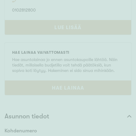
0102812800
LUE LISÄÄ
HAE LAINAA VAIVATTOMASTI
Hae asuntolainaa jo ennen asuntokaupoille lähtöä. Näin
tiedät, millaisella budjetilla voit tehdä päätöksiä, kun
sopiva koti löytyy. Hakeminen ei sido sinua mihinkään.
HAE LAINAA
Asunnon tiedot
Kohdenumero