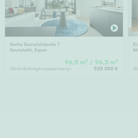
Vanha Saunalahdentie 7
El
Saunalahti
,
Espoo
Ma
96,5 m² / 96,5 m²
Oh+k+2mh+kph+sauna+wc+parveke
535 000 €
3h