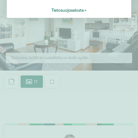
Tietosuojaseloste
Olohuone, keittiö ja ruokailutila on kodin sydän.
17