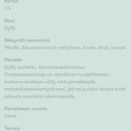
Kerros
1/4
Hissi
Kyllä
Näkymät asunnosta
Pihalle. Ikkunasuunnat: pohjoinen, luode, länsi, lounas
Parveke
Kyllä, lasitettu. Kunnossapitovastuu:
Osakkeenomistaja on velvollinen huolehtimaan
kustannuksellaan siitä, että parvekkeelle
mahdollisestimkertyvä lumi, jää tai puiden lehdet eivät
aiheutu vaurioita rakennukselle.
Parvekkeen suunta
Länsi
Terassi