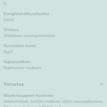
Ei
Energiatehokkuusluokka
C
2018
Omistus
Sähköinen omistajamerkintä
Huoneiston kunto
Hyvä
Vapautuminen
Sopimuksen mukaan
Varustus
Muuta kauppaan kuuluvaa
Sälekaihtimet, keittiön irrallinen vitriini neuvoteltavissa.