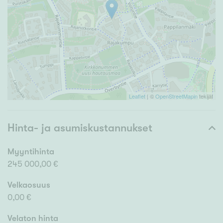
Leaflet
| ©
OpenStreetMapin
tekijät
Hinta- ja asumiskustannukset
Myyntihinta
245 000,00 €
Velkaosuus
0,00 €
Velaton hinta