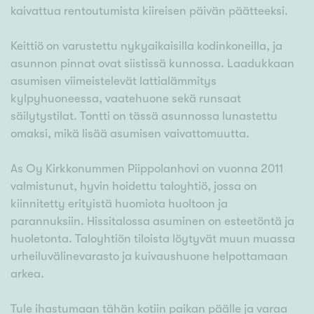
kaivattua rentoutumista kiireisen päivän päätteeksi.
Keittiö on varustettu nykyaikaisilla kodinkoneilla, ja
asunnon pinnat ovat siistissä kunnossa. Laadukkaan
asumisen viimeistelevät lattialämmitys
kylpyhuoneessa, vaatehuone sekä runsaat
säilytystilat. Tontti on tässä asunnossa lunastettu
omaksi, mikä lisää asumisen vaivattomuutta.
As Oy Kirkkonummen Piippolanhovi on vuonna 2011
valmistunut, hyvin hoidettu taloyhtiö, jossa on
kiinnitetty erityistä huomiota huoltoon ja
parannuksiin. Hissitalossa asuminen on esteetöntä ja
huoletonta. Taloyhtiön tiloista löytyvät muun muassa
urheiluvälinevarasto ja kuivaushuone helpottamaan
arkea.
Tule ihastumaan tähän kotiin paikan päälle ja varaa