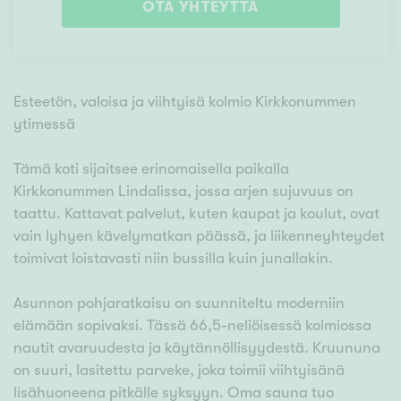
OTA YHTEYTTÄ
Esteetön, valoisa ja viihtyisä kolmio Kirkkonummen
ytimessä
Tämä koti sijaitsee erinomaisella paikalla
Kirkkonummen Lindalissa, jossa arjen sujuvuus on
taattu. Kattavat palvelut, kuten kaupat ja koulut, ovat
vain lyhyen kävelymatkan päässä, ja liikenneyhteydet
toimivat loistavasti niin bussilla kuin junallakin.
Asunnon pohjaratkaisu on suunniteltu moderniin
elämään sopivaksi. Tässä 66,5-neliöisessä kolmiossa
nautit avaruudesta ja käytännöllisyydestä. Kruununa
on suuri, lasitettu parveke, joka toimii viihtyisänä
lisähuoneena pitkälle syksyyn. Oma sauna tuo