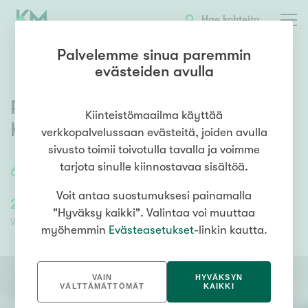
OTA YHTEYTTÄ
ESITTELY
KOHTEEN TIEDOT
Hae kohteita
Palvelemme sinua paremmin
evästeiden avulla
Piippolanrinne 4
,
Lindal
,
Kiinteistömaailma käyttää
Kirkkonummi
verkkopalvelussaan evästeitä, joiden avulla
sivusto toimii toivotulla tavalla ja voimme
tarjota sinulle kiinnostavaa sisältöä.
66,5
m²
/
66,5
m²
3 h, k, s, lasitettu parveke
Voit antaa suostumuksesi painamalla
245 000,00 €
245 000,00 €
"Hyväksy kaikki". Valintaa voi muuttaa
Velaton hinta
Myyntihinta
myöhemmin
Evästeasetukset
-linkin kautta.
VAIN
HYVÄKSYN
VÄLTTÄMÄTTÖMÄT
KAIKKI