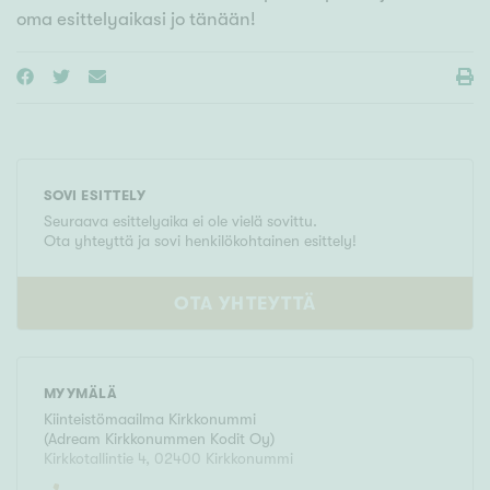
oma esittelyaikasi jo tänään!
SOVI ESITTELY
Seuraava esittelyaika ei ole vielä sovittu.
Ota yhteyttä ja sovi henkilökohtainen esittely!
OTA YHTEYTTÄ
MYYMÄLÄ
Kiinteistömaailma
Kirkkonummi
(
Adream Kirkkonummen Kodit Oy
)
Kirkkotallintie 4
,
02400
Kirkkonummi