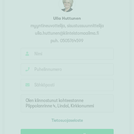
Ulla Huttunen
myyntineuvottelija, sisustussuunnittelija
ulla.huttunen@kiinteistomaailma.fi
puh.
0505764599
Tietosuojaseloste