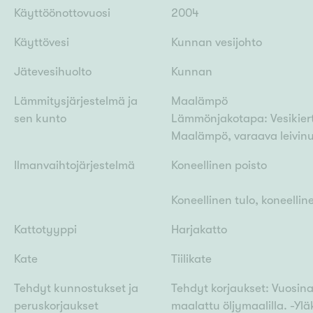
Käyttöönottovuosi
2004
Käyttövesi
Kunnan vesijohto
Jätevesihuolto
Kunnan
Lämmitysjärjestelmä ja
Maalämpö
sen kunto
Lämmönjakotapa: Vesikiert
Maalämpö, varaava leivinu
Ilmanvaihtojärjestelmä
Koneellinen poisto
Koneellinen tulo, koneellin
Kattotyyppi
Harjakatto
Kate
Tiilikate
Tehdyt kunnostukset ja
Tehdyt korjaukset: Vuosina
peruskorjaukset
maalattu öljymaalilla. -Yläk