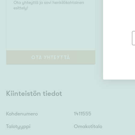
Ota yhteyttä ja sovi henkilökohtainen
Aleksis Kive
esittely!
09417416
OTA YHTEYTTÄ
Kiinteistön tiedot
Kohdenumero
1411555
Talotyyppi
Omakotitalo