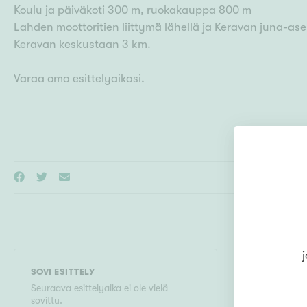
Koulu ja päiväkoti 300 m, ruokakauppa 800 m
Lahden moottoritien liittymä lähellä ja Keravan juna-as
Keravan keskustaan 3 km.
Varaa oma esittelyaikasi.
j
SOVI ESITTELY
MYYMÄLÄ
Seuraava esittelyaika ei ole vielä
Kiinteistö
sovittu.
Oy
)