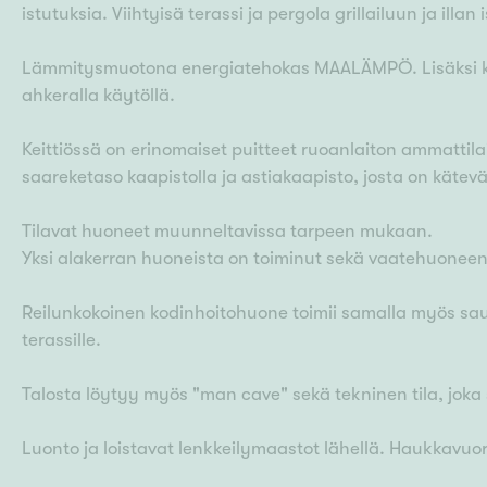
istutuksia. Viihtyisä terassi ja pergola grillailuun ja illan
Lämmitysmuotona energiatehokas MAALÄMPÖ. Lisäksi kod
ahkeralla käytöllä.
Keittiössä on erinomaiset puitteet ruoanlaiton ammattilai
saareketaso kaapistolla ja astiakaapisto, josta on kätevä
Tilavat huoneet muunneltavissa tarpeen mukaan.
Yksi alakerran huoneista on toiminut sekä vaatehuone
Reilunkokoinen kodinhoitohuone toimii samalla myös saun
terassille.
Talosta löytyy myös "man cave" sekä tekninen tila, jok
Luonto ja loistavat lenkkeilymaastot lähellä. Haukkavuor