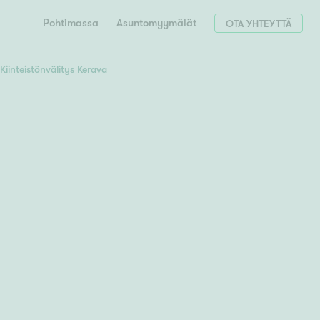
Pohtimassa
Asuntomyymälät
OTA YHTEYTTÄ
Kiinteistönvälitys Kerava
Hae postinumerosi perusteella
unnon ostajille
 liittyvät
T
Tahko
Tampere
Tornio
Turku
totoimeksianto
Tuusula
V
 meidät
Vaasa
Valkeakoski
Vantaa
tys alueellasi
Varkaus
Y
vaniemi