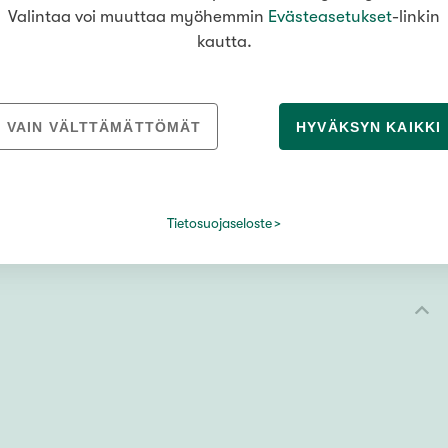
n tie 14
,
04200
Kerava
ennen
Valintaa voi muuttaa myöhemmin
Evästeasetukset
-linkin
asuntokaupoille
kautta.
lähtöä. Näin tiedät,
millaisella budjetilla
00
voit tehdä päätöksiä,
kun sopiva koti
löytyy. Hakeminen ei
VAIN VÄLTTÄMÄTTÖMÄT
HYVÄKSYN KAIKKI
sido sinua mihinkään.
LUE LISÄÄ
HAE LAINAA
Tietosuojaseloste