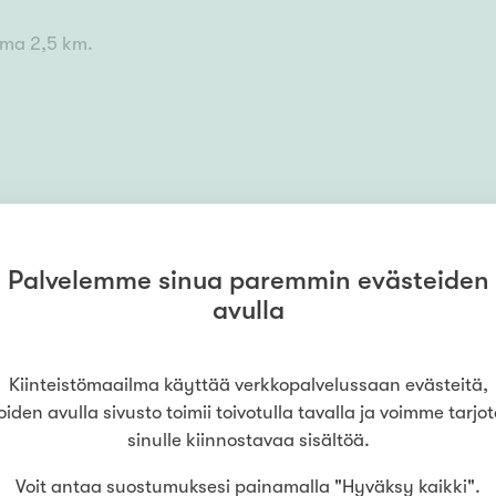
ema 2,5 km.
Palvelemme sinua paremmin evästeiden
avulla
Kiinteistömaailma käyttää verkkopalvelussaan evästeitä,
oiden avulla sivusto toimii toivotulla tavalla ja voimme tarjo
sinulle kiinnostavaa sisältöä.
HAE LAINAA
VAIVATTOMASTI
maailma
Kerava
(
Asuntokerava
Voit antaa suostumuksesi painamalla "Hyväksy kaikki".
Hae asuntolainaa jo