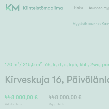
Haku
Asunnon myy
Myytävät asunnot Kera
Valitse lähin myymäläpaikkakunta
Asun
E
K
Kiint
Tarj
Espoo
Ka
Ka
170
m²
/
215,5
m²
6h, k, rt, s, kph, khh, 2wc, pa
Ki
Kiint
Ko
H
Digi
Kirveskuja 16
,
Päivölän
Hamina
Helsinki
Hyvinkää
Avoi
L
Hämeenlinna
Lah
448 000,00 €
448 000,00 €
Lev
I
Päätök
Velaton hinta
Myyntihinta