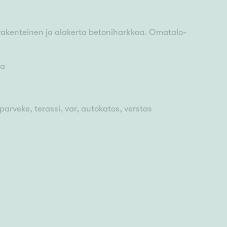
urakenteinen ja alakerta betoniharkkoa. Omatalo-
va
 parveke, terassi, var, autokatos, verstas