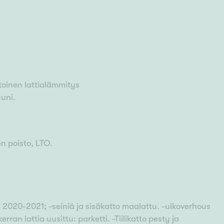
oinen lattialämmitys
uni.
en poisto, LTO.
 2020-2021; -seiniä ja sisäkatto maalattu. -ulkoverhous
erran lattia uusittu: parketti. -Tiilikatto pesty ja