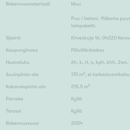
Rakennusmateriaali
Muu
Puu / betoni. Yläkerta pu
talopaketti.
Sijainti
Kirveskuja 16, 04220 Kera
Kaupunginosa
Päivölänlaakso
Huoneluku
6h, k, rt, s, kph, khh, 2wc,
Asuinpinta-ala
170 m², ei tarkastusmitattu
Kokonaispinta-ala
215.5 m²
Parveke
Kyllä
Terassi
Kyllä
Rakennusvuosi
2004