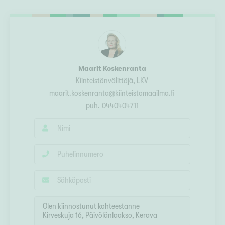
Ylivieska
Ylöjärvi
oki
rkulla
Maarit Koskenranta
Kiinteistönvälittäjä, LKV
maarit.koskenranta@kiinteistomaailma.fi
puh.
0440404711