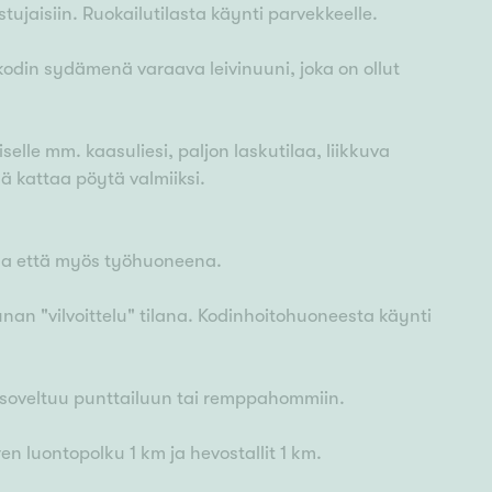
 istujaisiin. Ruokailutilasta käynti parvekkeelle.
in sydämenä varaava leivinuuni, joka on ollut
selle mm. kaasuliesi, paljon laskutilaa, liikkuva
ä kattaa pöytä valmiiksi.
ena että myös työhuoneena.
an "vilvoittelu" tilana. Kodinhoitohuoneesta käynti
a soveltuu punttailuun tai remppahommiin.
en luontopolku 1 km ja hevostallit 1 km.