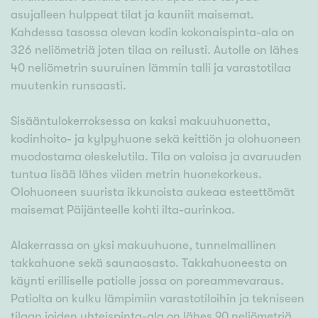
asujalleen hulppeat tilat ja kauniit maisemat.
Kahdessa tasossa olevan kodin kokonaispinta-ala on
326 neliömetriä joten tilaa on reilusti. Autolle on lähes
40 neliömetrin suuruinen lämmin talli ja varastotilaa
muutenkin runsaasti.
Sisääntulokerroksessa on kaksi makuuhuonetta,
kodinhoito- ja kylpyhuone sekä keittiön ja olohuoneen
muodostama oleskelutila. Tila on valoisa ja avaruuden
tuntua lisää lähes viiden metrin huonekorkeus.
Olohuoneen suurista ikkunoista aukeaa esteettömät
maisemat Päijänteelle kohti ilta-aurinkoa.
Alakerrassa on yksi makuuhuone, tunnelmallinen
takkahuone sekä saunaosasto. Takkahuoneesta on
käynti erilliselle patiolle jossa on poreammevaraus.
Patiolta on kulku lämpimiin varastotiloihin ja tekniseen
tilaan joiden yhteispinta-ala on lähes 90 neliömetriä.