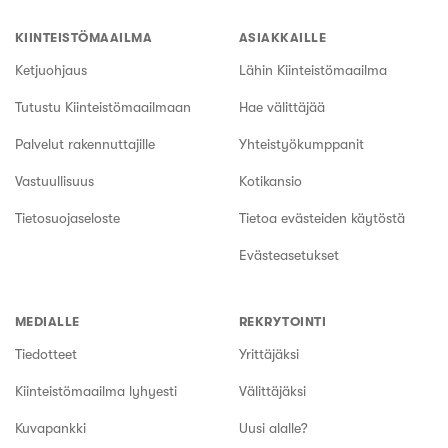
KIINTEISTÖMAAILMA
ASIAKKAILLE
Ketjuohjaus
Lähin Kiinteistömaailma
Tutustu Kiinteistömaailmaan
Hae välittäjää
Palvelut rakennuttajille
Yhteistyökumppanit
Vastuullisuus
Kotikansio
Tietosuojaseloste
Tietoa evästeiden käytöstä
Evästeasetukset
MEDIALLE
REKRYTOINTI
Tiedotteet
Yrittäjäksi
Kiinteistömaailma lyhyesti
Välittäjäksi
Kuvapankki
Uusi alalle?