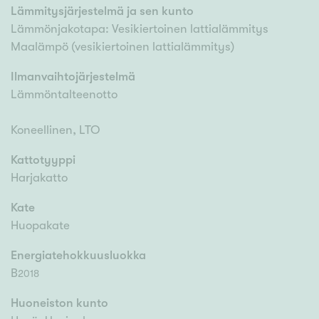
Lämmitysjärjestelmä ja sen kunto
Lämmönjakotapa: Vesikiertoinen lattialämmitys
Maalämpö (vesikiertoinen lattialämmitys)
Ilmanvaihtojärjestelmä
Lämmöntalteenotto
Koneellinen, LTO
Kattotyyppi
Harjakatto
Kate
Huopakate
Energiatehokkuusluokka
B
2018
Huoneiston kunto