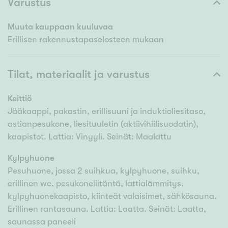
Varustus
Muuta kauppaan kuuluvaa
Erillisen rakennustapaselosteen mukaan
Tilat, materiaalit ja varustus
Keittiö
Jääkaappi, pakastin, erillisuuni ja induktioliesitaso,
astianpesukone, liesituuletin (aktiivihiilisuodatin),
kaapistot. Lattia: Vinyyli. Seinät: Maalattu
Kylpyhuone
Pesuhuone, jossa 2 suihkua, kylpyhuone, suihku,
erillinen wc, pesukoneliitäntä, lattialämmitys,
kylpyhuonekaapisto, kiinteät valaisimet, sähkösauna.
Erillinen rantasauna. Lattia: Laatta. Seinät: Laatta,
saunassa paneeli