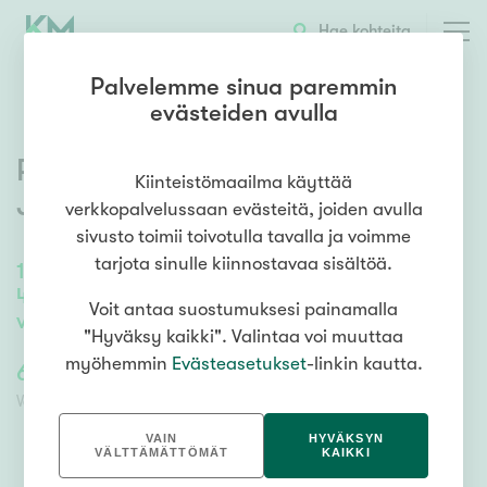
OTA YHTEYTTÄ
ESITTELY
KOHTEEN TIEDOT
TARJOUSKAUPPA
Hae kohteita
Palvelemme sinua paremmin
evästeiden avulla
Päivänvarjontie 21
,
Korpilahti
,
Kiinteistömaailma käyttää
Jyväskylä
verkkopalvelussaan evästeitä, joiden avulla
sivusto toimii toivotulla tavalla ja voimme
tarjota sinulle kiinnostavaa sisältöä.
144
m²
/
326
m²
4h, k, tkh, s, ph, kph, wc, khh, las.ter, las.p,
Voit antaa suostumuksesi painamalla
varastot, 2 auton autotalli
"Hyväksy kaikki". Valintaa voi muuttaa
myöhemmin
Evästeasetukset
-linkin kautta.
649 000,00 €
649 000,00 €
Velaton lähtöhinta
Lähtöhinta ilman velkaosuutta
VAIN
HYVÄKSYN
VÄLTTÄMÄTTÖMÄT
KAIKKI
TARJOUSKAUPPA