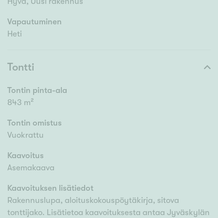
Hyvä, Uusi rakennus
Vapautuminen
Heti
Tontti
Tontin pinta-ala
843 m²
Tontin omistus
Vuokrattu
Kaavoitus
Asemakaava
Kaavoituksen lisätiedot
Rakennuslupa, aloituskokouspöytäkirja, sitova
tonttijako. Lisätietoa kaavoituksesta antaa Jyväskylän