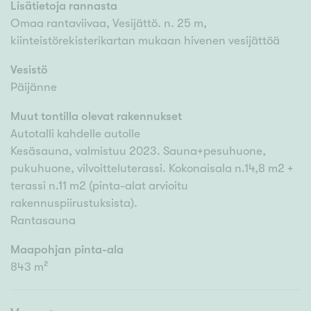
Lisätietoja rannasta
Omaa rantaviivaa, Vesijättö. n. 25 m,
kiinteistörekisterikartan mukaan hivenen vesijättöä
Vesistö
Päijänne
Muut tontilla olevat rakennukset
Autotalli kahdelle autolle
Kesäsauna, valmistuu 2023. Sauna+pesuhuone,
pukuhuone, vilvoitteluterassi. Kokonaisala n.14,8 m2 +
terassi n.11 m2 (pinta-alat arvioitu
rakennuspiirustuksista).
Rantasauna
Maapohjan pinta-ala
843 m²