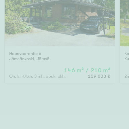
Hepovaarantie 6
Ka
Jämsänkoski
,
Jämsä
K
146 m² / 210 m²
Oh, k, rt/tkh, 3 mh, apuk, pkh, ph, s, 2vh, tekninen tila
159 000 €
2m