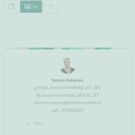
44
Sanna Hotanen
yrittäjä, kiinteistönvälittäjä LKV, AKA
(A),kaupanvahvistaja
, AKA (A), LKV
sanna.hotanen@kiinteistomaailma.fi
puh.
0405818201