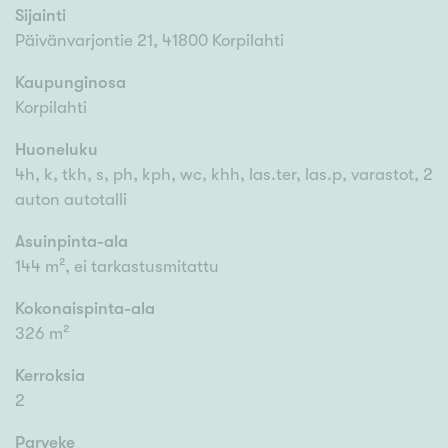
Sijainti
Päivänvarjontie 21, 41800 Korpilahti
Kaupunginosa
Korpilahti
Huoneluku
4h, k, tkh, s, ph, kph, wc, khh, las.ter, las.p, varastot, 2
auton autotalli
Asuinpinta-ala
144 m², ei tarkastusmitattu
Kokonaispinta-ala
326 m²
Kerroksia
2
Parveke