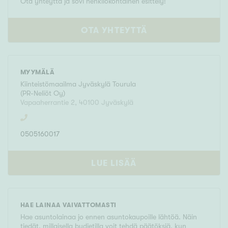
Ota yhteyttä ja sovi henkilökohtainen esittely!
OTA YHTEYTTÄ
MYYMÄLÄ
Kiinteistömaailma
Jyväskylä Tourula
(
PR-Neliöt Oy
)
Vapaaherrantie 2
,
40100
Jyväskylä
0505160017
LUE LISÄÄ
HAE LAINAA VAIVATTOMASTI
Hae asuntolainaa jo ennen asuntokaupoille lähtöä. Näin
tiedät, millaisella budjetilla voit tehdä päätöksiä, kun