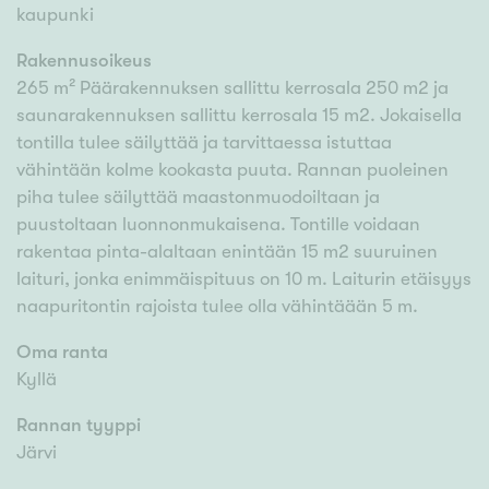
kaupunki
Rakennusoikeus
265 m² Päärakennuksen sallittu kerrosala 250 m2 ja
saunarakennuksen sallittu kerrosala 15 m2. Jokaisella
tontilla tulee säilyttää ja tarvittaessa istuttaa
vähintään kolme kookasta puuta. Rannan puoleinen
piha tulee säilyttää maastonmuodoiltaan ja
puustoltaan luonnonmukaisena. Tontille voidaan
rakentaa pinta-alaltaan enintään 15 m2 suuruinen
laituri, jonka enimmäispituus on 10 m. Laiturin etäisyys
naapuritontin rajoista tulee olla vähintäään 5 m.
Oma ranta
Kyllä
Rannan tyyppi
Järvi