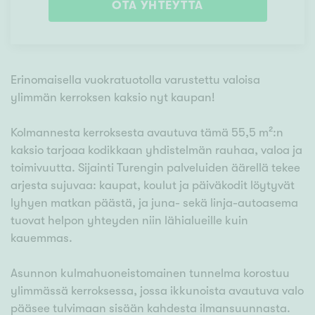
OTA YHTEYTTÄ
Erinomaisella vuokratuotolla varustettu valoisa
ylimmän kerroksen kaksio nyt kaupan!
Kolmannesta kerroksesta avautuva tämä 55,5 m²:n
kaksio tarjoaa kodikkaan yhdistelmän rauhaa, valoa ja
toimivuutta. Sijainti Turengin palveluiden äärellä tekee
arjesta sujuvaa: kaupat, koulut ja päiväkodit löytyvät
lyhyen matkan päästä, ja juna- sekä linja-autoasema
tuovat helpon yhteyden niin lähialueille kuin
kauemmas.
Asunnon kulmahuoneistomainen tunnelma korostuu
ylimmässä kerroksessa, jossa ikkunoista avautuva valo
pääsee tulvimaan sisään kahdesta ilmansuunnasta.