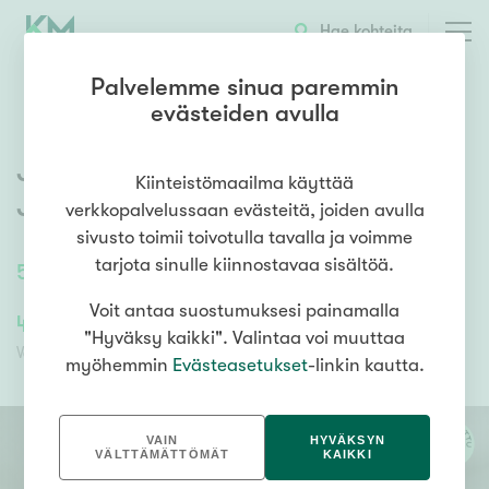
OTA YHTEYTTÄ
ESITTELY
KOHTEEN TIEDOT
Hae kohteita
Palvelemme sinua paremmin
evästeiden avulla
Juttilantie 15
,
Turenki
,
Kiinteistömaailma käyttää
Janakkala
verkkopalvelussaan evästeitä, joiden avulla
sivusto toimii toivotulla tavalla ja voimme
tarjota sinulle kiinnostavaa sisältöä.
55,5
m²
/
55,5
m²
2h, k, kph, vh, parveke
Voit antaa suostumuksesi painamalla
45 000,00 €
32 727,32 €
"Hyväksy kaikki". Valintaa voi muuttaa
Velaton hinta
Myyntihinta
myöhemmin
Evästeasetukset
-linkin kautta.
VAIN
HYVÄKSYN
VÄLTTÄMÄTTÖMÄT
KAIKKI