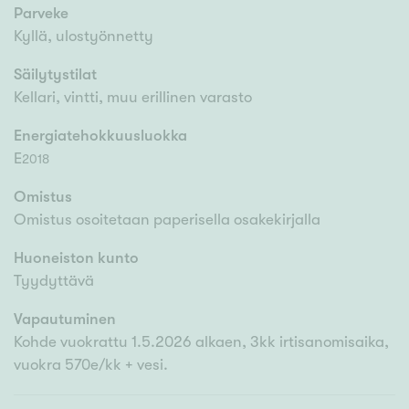
Parveke
Kyllä, ulostyönnetty
Säilytystilat
Kellari, vintti, muu erillinen varasto
Energiatehokkuusluokka
E
2018
Omistus
Omistus osoitetaan paperisella osakekirjalla
Huoneiston kunto
Tyydyttävä
Vapautuminen
Kohde vuokrattu 1.5.2026 alkaen, 3kk irtisanomisaika,
vuokra 570e/kk + vesi.