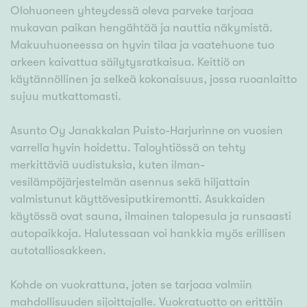
Olohuoneen yhteydessä oleva parveke tarjoaa
mukavan paikan hengähtää ja nauttia näkymistä.
Makuuhuoneessa on hyvin tilaa ja vaatehuone tuo
arkeen kaivattua säilytysratkaisua. Keittiö on
käytännöllinen ja selkeä kokonaisuus, jossa ruoanlaitto
sujuu mutkattomasti.
Asunto Oy Janakkalan Puisto-Harjurinne on vuosien
varrella hyvin hoidettu. Taloyhtiössä on tehty
merkittäviä uudistuksia, kuten ilman-
vesilämpöjärjestelmän asennus sekä hiljattain
valmistunut käyttövesiputkiremontti. Asukkaiden
käytössä ovat sauna, ilmainen talopesula ja runsaasti
autopaikkoja. Halutessaan voi hankkia myös erillisen
autotalliosakkeen.
Kohde on vuokrattuna, joten se tarjoaa valmiin
mahdollisuuden sijoittajalle. Vuokratuotto on erittäin