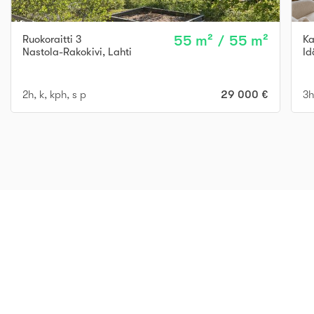
Ruokoraitti 3
55 m² / 55 m²
Ka
Nastola-Rakokivi
,
Lahti
I
2h, k, kph, s p
29 000 €
3h