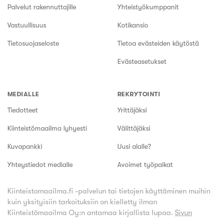
Palvelut rakennuttajille
Yhteistyökumppanit
Vastuullisuus
Kotikansio
Tietosuojaseloste
Tietoa evästeiden käytöstä
Evästeasetukset
MEDIALLE
REKRYTOINTI
Tiedotteet
Yrittäjäksi
Kiinteistömaailma lyhyesti
Välittäjäksi
Kuvapankki
Uusi alalle?
Yhteystiedot medialle
Avoimet työpaikat
Kiinteistomaailma.fi -palvelun tai tietojen käyttäminen muihin
kuin yksityisiin tarkoituksiin on kielletty ilman
Kiinteistömaailma Oy:n antamaa kirjallista lupaa.
Sivun