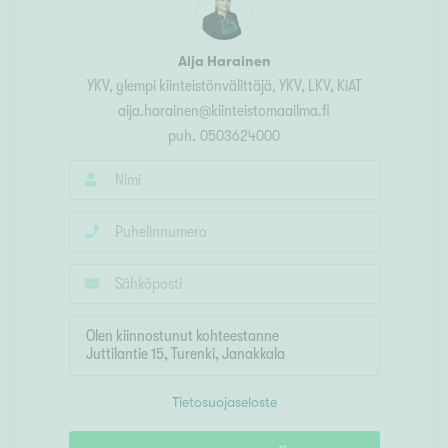
Aija Harainen
YKV, ylempi kiinteistönvälittäjä
, YKV, LKV, KiAT
aija.harainen@kiinteistomaailma.fi
puh.
0503624000
Tietosuojaseloste