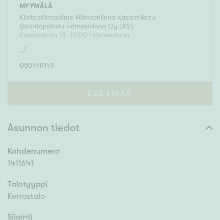
MYYMÄLÄ
Kiinteistömaailma
Hämeenlinna Kasarmikatu
(
Asuntopalvelu Hämeenlinna Oy LKV
)
Kasarmikatu 13
,
13100
Hämeenlinna
0504111149
LUE LISÄÄ
Asunnon tiedot
Kohdenumero
1411641
Talotyyppi
Kerrostalo
Sijainti