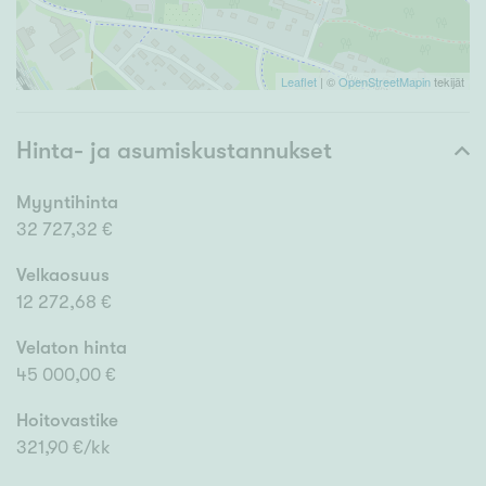
Leaflet
| ©
OpenStreetMapin
tekijät
Hinta- ja asumiskustannukset
Myyntihinta
32 727,32 €
Velkaosuus
12 272,68 €
Velaton hinta
45 000,00 €
Hoitovastike
321,90 €/kk