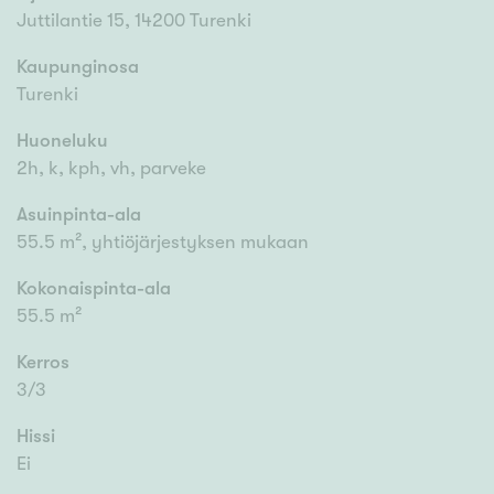
Juttilantie 15, 14200 Turenki
Kaupunginosa
Turenki
Huoneluku
2h, k, kph, vh, parveke
Asuinpinta-ala
55.5 m², yhtiöjärjestyksen mukaan
Kokonaispinta-ala
55.5 m²
Kerros
3/3
Hissi
Ei