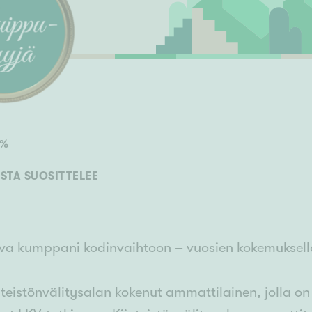
Senioriasuminen
jen hinnat
Valitse kiinteistönvälittäjä
S
stönvälitys alueellasi
Arviointipalvelu
keli
Mänttä
Salo
Savonlinna
Seinäj
Siilinjärvi
Sotkamo
Söde
kia
Nummela
%
STA SUOSITTELEE
va kumppani kodinvaihtoon – vuosien kokemuksell
nteistönvälitysalan kokenut ammattilainen, jolla on