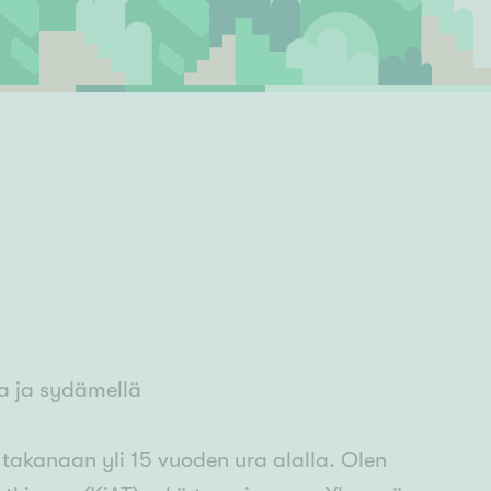
Ylivieska
Ylöjärvi
oki
rkulla
a ja sydämellä
 takanaan yli 15 vuoden ura alalla. Olen