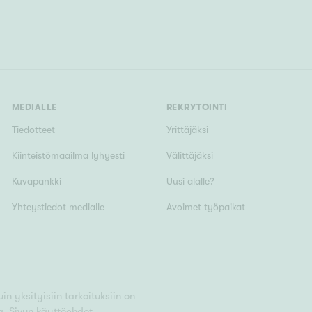
MEDIALLE
REKRYTOINTI
Tiedotteet
Yrittäjäksi
Kiinteistömaailma lyhyesti
Välittäjäksi
Kuvapankki
Uusi alalle?
Yhteystiedot medialle
Avoimet työpaikat
n yksityisiin tarkoituksiin on
a.
Sivun käyttöehdot