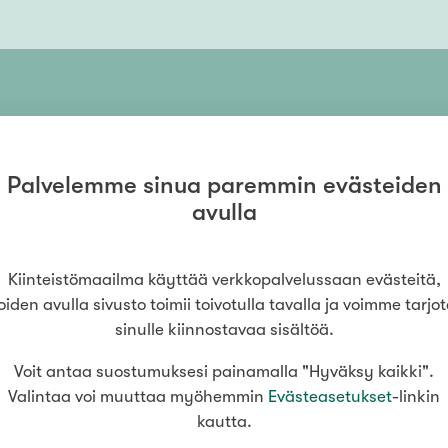
 – tilanteessa kuin tilanteessa. Kodinvaihto on us
nnallasi tukena alusta loppuun.
itten myymässä, ostamassa tai tarvitset muuten a
yhdessä unelmistasi totta!
Asiakkaitteni antamaa palautett
Palvelemme sinua paremmin evästeiden
“
avulla
Aija oli ihanan positiivinen, mutta kuitenkin rehel
yt minkään asunnon vikoja, mutta kertoi korjausehd
Kiinteistömaailma käyttää verkkopalvelussaan evästeitä,
aiken tarvitsemamme avun ensiasunnon ostossa, e
”
oiden avulla sivusto toimii toivotulla tavalla ja voimme tarjo
painostettu päätöksen tekoon.
sinulle kiinnostavaa sisältöä.
Voit antaa suostumuksesi painamalla "Hyväksy kaikki".
Valintaa voi muuttaa myöhemmin
Evästeasetukset
-linkin
kautta.