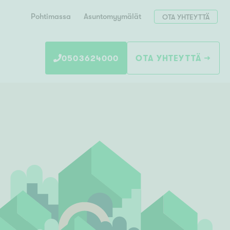
Pohtimassa
Asuntomyymälät
OTA YHTEYTTÄ
0503624000
OTA YHTEYTTÄ
Hae postinumerosi perusteella
unnon ostajille
 liittyvät
T
Tahko
Tampere
Tornio
Turku
totoimeksianto
Tuusula
V
 meidät
Vaasa
Valkeakoski
Vantaa
tys alueellasi
Varkaus
Y
vaniemi