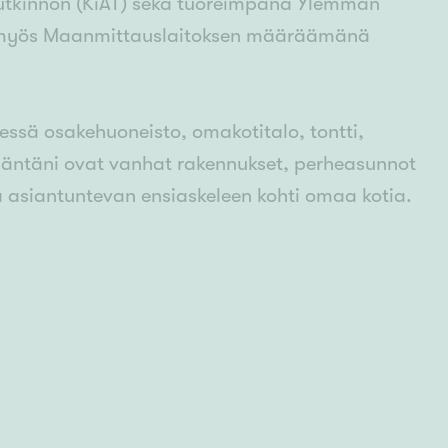
itutkinnon (KiAT) sekä tuoreimpana Ylemmän
in myös Maanmittauslaitoksen määräämänä
eessä osakehuoneisto, omakotitalo, tontti,
ydäntäni ovat vanhat rakennukset, perheasunnot
 ja asiantuntevan ensiaskeleen kohti omaa kotia.
aan ollutkaan), ja tunnen Kanta-Hämeen alueen
Hämeenlinnan markkina-alueen Huippumyyjä.
iseeni kerta toisensa jälkeen. Kiinteistömaailman
ittaessa koko Suomen alueelle.
ilökohtaista, rehellistä ja asiantuntevaa