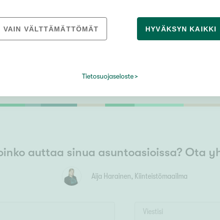
VAIN VÄLTTÄMÄTTÖMÄT
HYVÄKSYN KAIKKI
Tietosuojaseloste
oinko auttaa sinua asuntoasioissa? Ota y
Aija Harainen
, Kiinteistömaailma