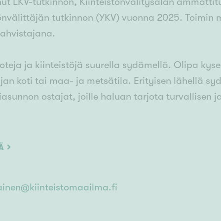
nut LKV-tutkinnon, Kiinteistönvälitysalan ammatt
tönvälittäjän tutkinnon (YKV) vuonna 2025. Toim
ahvistajana.
koteja ja kiinteistöjä suurella sydämellä. Olipa kys
an koti tai maa- ja metsätila. Erityisen lähellä s
iasunnon ostajat, joille haluan tarjota turvallisen
älle juurtunut hämäläinen (vaikken hidas ole kosk
t taskuni. Olen ollut useana vuonna peräkkäin 
ÄÄ
iitä kuuluu asiakkaille, jotka ovat luottaneet osaam
peiden kollegoideni kautta palveluni ulottuvat tarv
ainen@kiinteistomaailma.fi
tärkeintä on, että asiakkaani kokevat saavansa henk