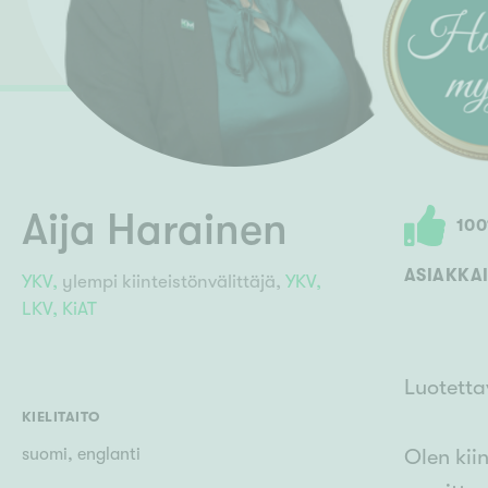
Ilmajoki
Ivalo
Asunto
M
Kiintei
Mik
J
Joensuu
Jyväskylä
Järvenpää
N
No
Aija Harainen
100
ASIAKKAI
YKV,
ylempi kiinteistönvälittäjä,
YKV,
LKV,
KiAT
Luotetta
KIELITAITO
suomi, englanti
Olen kii