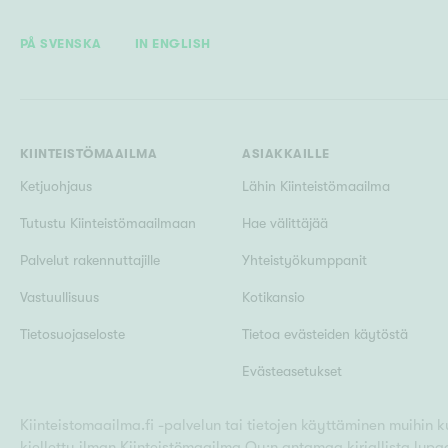
PÅ SVENSKA
IN ENGLISH
KIINTEISTÖMAAILMA
ASIAKKAILLE
Ketjuohjaus
Lähin Kiinteistömaailma
Tutustu Kiinteistömaailmaan
Hae välittäjää
Palvelut rakennuttajille
Yhteistyökumppanit
Vastuullisuus
Kotikansio
Tietosuojaseloste
Tietoa evästeiden käytöstä
Evästeasetukset
Kiinteistomaailma.fi -palvelun tai tietojen käyttäminen muihin kui
kielletty ilman Kiinteistömaailma Oy:n antamaa kirjallista lupa