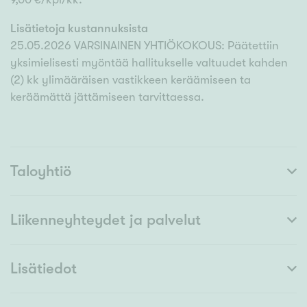
Lisätietoja kustannuksista
25.05.2026 VARSINAINEN YHTIÖKOKOUS: Päätettiin
yksimielisesti myöntää hallitukselle valtuudet kahden
(2) kk ylimääräisen vastikkeen keräämiseen ta
keräämättä jättämiseen tarvittaessa.
Taloyhtiö
Liikenneyhteydet ja palvelut
Lisätiedot