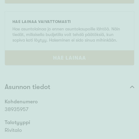
HAE LAINAA VAIVATTOMASTI
Hae asuntolainaa jo ennen asuntokaupoille lähtöä. Näin
tiedät, millaisella budjetilla voit tehdä päätöksiä, kun
sopiva koti löytyy. Hakeminen ei sido sinua mihinkään.
HAE LAINAA
Asunnon tiedot
Kohdenumero
38935957
Talotyyppi
Rivitalo