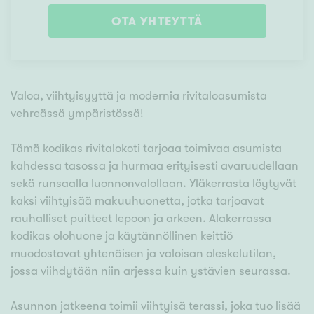
OTA YHTEYTTÄ
Valoa, viihtyisyyttä ja modernia rivitaloasumista
vehreässä ympäristössä!
Tämä kodikas rivitalokoti tarjoaa toimivaa asumista
kahdessa tasossa ja hurmaa erityisesti avaruudellaan
sekä runsaalla luonnonvalollaan. Yläkerrasta löytyvät
kaksi viihtyisää makuuhuonetta, jotka tarjoavat
rauhalliset puitteet lepoon ja arkeen. Alakerrassa
kodikas olohuone ja käytännöllinen keittiö
muodostavat yhtenäisen ja valoisan oleskelutilan,
jossa viihdytään niin arjessa kuin ystävien seurassa.
Asunnon jatkeena toimii viihtyisä terassi, joka tuo lisää