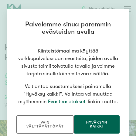
OTA YHTEYTTÄ
ESITTELY
KOHTEEN TIEDOT
Hae kohteita
Palvelemme sinua paremmin
evästeiden avulla
Huhtakivenkuja 2
,
Mellunmäki
,
Kiinteistömaailma käyttää
Helsinki
verkkopalvelussaan evästeitä, joiden avulla
sivusto toimii toivotulla tavalla ja voimme
tarjota sinulle kiinnostavaa sisältöä.
69,5
m²
/
69,5
m²
3h, kk, 2xkph, s, terassi, parveke
Voit antaa suostumuksesi painamalla
"Hyväksy kaikki". Valintaa voi muuttaa
268 000,00 €
268 000,00 €
myöhemmin
Evästeasetukset
-linkin kautta.
Velaton hinta
Myyntihinta
VAIN
HYVÄKSYN
VÄLTTÄMÄTTÖMÄT
KAIKKI