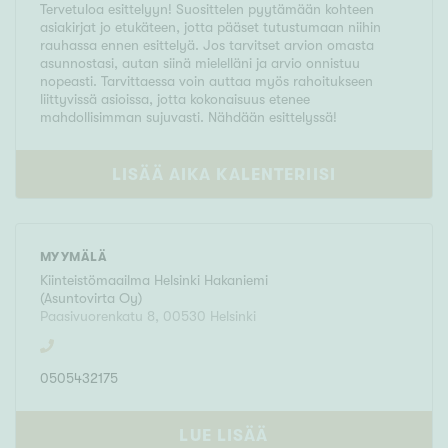
Tervetuloa esittelyyn! Suosittelen pyytämään kohteen
asiakirjat jo etukäteen, jotta pääset tutustumaan niihin
rauhassa ennen esittelyä. Jos tarvitset arvion omasta
asunnostasi, autan siinä mielelläni ja arvio onnistuu
nopeasti. Tarvittaessa voin auttaa myös rahoitukseen
liittyvissä asioissa, jotta kokonaisuus etenee
mahdollisimman sujuvasti. Nähdään esittelyssä!
LISÄÄ AIKA KALENTERIISI
MYYMÄLÄ
Kiinteistömaailma
Helsinki Hakaniemi
(
Asuntovirta Oy
)
Paasivuorenkatu 8
,
00530
Helsinki
0505432175
LUE LISÄÄ