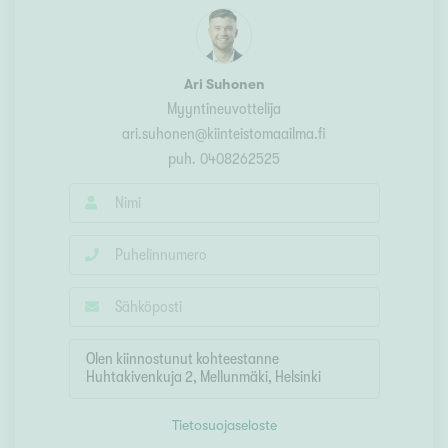
Ari Suhonen
Myyntineuvottelija
ari.suhonen@kiinteistomaailma.fi
puh.
0408262525
Tietosuojaseloste