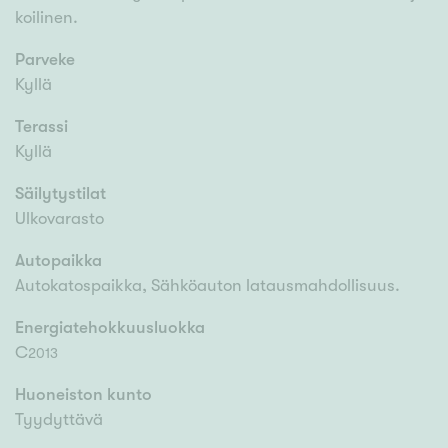
koilinen.
Parveke
Kyllä
Terassi
Kyllä
Säilytystilat
Ulkovarasto
Autopaikka
Autokatospaikka, Sähköauton latausmahdollisuus.
Energiatehokkuusluokka
C
2013
Huoneiston kunto
Tyydyttävä