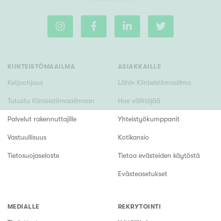
KIINTEISTÖMAAILMA
ASIAKKAILLE
Ketjuohjaus
Lähin Kiinteistömaailma
Tutustu Kiinteistömaailmaan
Hae välittäjää
Palvelut rakennuttajille
Yhteistyökumppanit
Vastuullisuus
Kotikansio
Tietosuojaseloste
Tietoa evästeiden käytöstä
Evästeasetukset
MEDIALLE
REKRYTOINTI