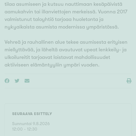
tilaa asumiseen ja kutsuu nauttimaan kesäpäivistä
aamukahvin tai illanviettojen merkeissä. Vuonna 2017
valmistunut taloyhtiö tarjoaa huoletonta ja
nykyaikaista asumista modernissa ympäristössä.
Vehreä ja rauhallinen alue tekee asumisesta erityisen
miellyttävää, ja läheltä avautuvat upeat lenkkeily- ja
ulkoilureitit tarjoavat loistavat mahdollisuudet
aktiiviseen elämäntyyliin ympäri vuoden.
SEURAAVA ESITTELY
Sunnuntai
9
.
8
.
2026
12
:
00
- 12:30