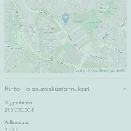
Leaflet
| ©
OpenStreetMapin
tekijät
Hinta- ja asumiskustannukset
Myyntihinta
268 000,00 €
Velkaosuus
0,00 €