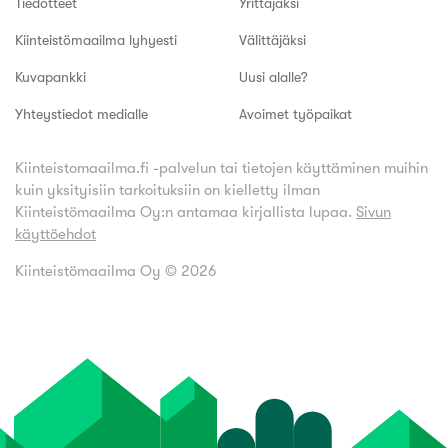
Tiedotteet
Yrittäjäksi
Kiinteistömaailma lyhyesti
Välittäjäksi
Kuvapankki
Uusi alalle?
Yhteystiedot medialle
Avoimet työpaikat
Kiinteistomaailma.fi -palvelun tai tietojen käyttäminen muihin
kuin yksityisiin tarkoituksiin on kielletty ilman
Kiinteistömaailma Oy:n antamaa kirjallista lupaa.
Sivun
käyttöehdot
Kiinteistömaailma Oy ©
2026