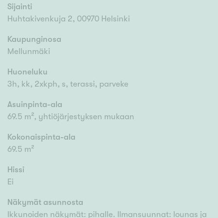
Sijainti
Huhtakivenkuja 2, 00970 Helsinki
Kaupunginosa
Mellunmäki
Huoneluku
3h, kk, 2xkph, s, terassi, parveke
Asuinpinta-ala
69.5 m², yhtiöjärjestyksen mukaan
Kokonaispinta-ala
69.5 m²
Hissi
Ei
Näkymät asunnosta
Ikkunoiden näkymät: pihalle. Ilmansuunnat: lounas ja