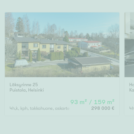
Läksyrinne 25
Ha
Puistola
,
Helsinki
Ka
93 m² / 159 m²
4h,k, kph, takkahuone, askarteluhuone, 2x wc, varasto, lasitettu ku
298 000 €
4h