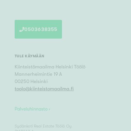
0503638355
TULE KÄYMÄÄN
Kiinteistömaailma
Helsinki Töölö
Mannerheimintie 19 A
00250
Helsinki
toolo
@
kiinteistomaailma.fi
Palveluhinnasto ›
Sydänkoti Real Estate Töölö Oy