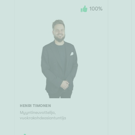
100
%
HENRI TIMONEN
Myyntineuvottelija,
vuokrakohdeasiantuntija