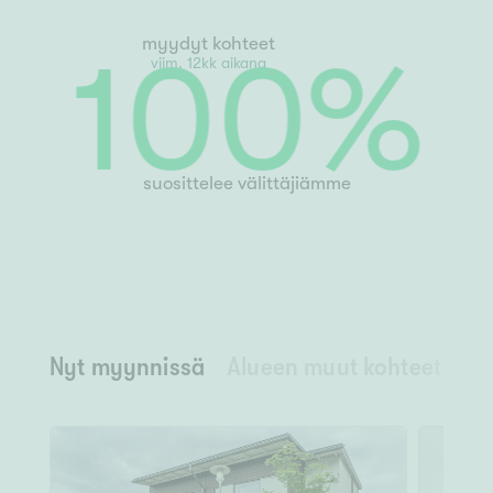
myydyt kohteet
viim. 12kk aikana
100
%
suosittelee välittäjiämme
Nyt myynnissä
Alueen muut kohteet
Ny