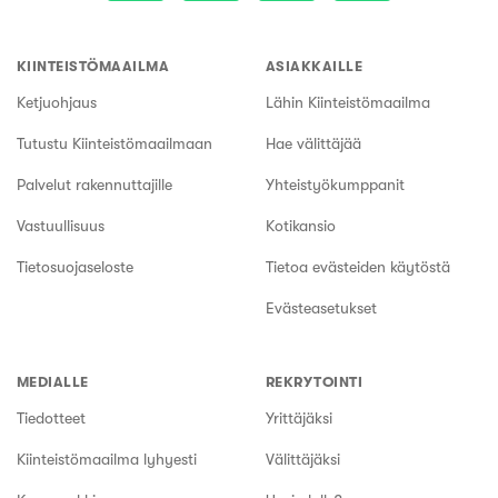
KIINTEISTÖMAAILMA
ASIAKKAILLE
Ketjuohjaus
Lähin Kiinteistömaailma
Tutustu Kiinteistömaailmaan
Hae välittäjää
Palvelut rakennuttajille
Yhteistyökumppanit
Vastuullisuus
Kotikansio
Tietosuojaseloste
Tietoa evästeiden käytöstä
Evästeasetukset
MEDIALLE
REKRYTOINTI
Tiedotteet
Yrittäjäksi
Kiinteistömaailma lyhyesti
Välittäjäksi