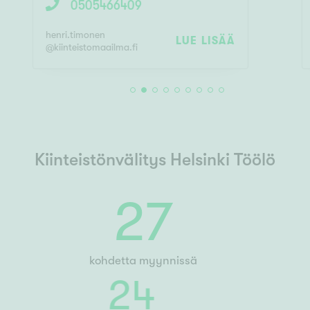
0505466409
henri.timonen
LUE LISÄÄ
@
kiinteistomaailma.fi
Kiinteistönvälitys Helsinki Töölö
27
kohdetta myynnissä
24