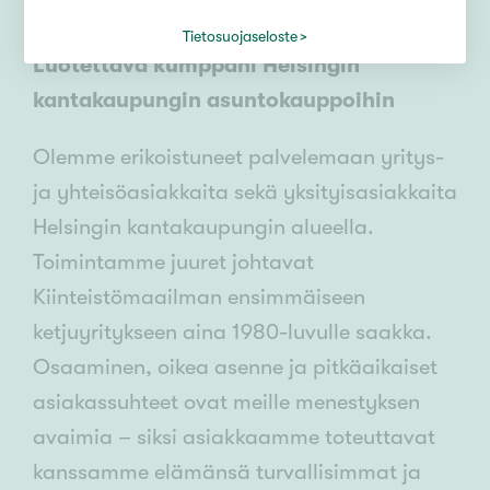
Tietosuojaseloste
Luotettava kumppani Helsingin
kantakaupungin asuntokauppoihin
Olemme erikoistuneet palvelemaan yritys-
ja yhteisöasiakkaita sekä yksityisasiakkaita
Helsingin kantakaupungin alueella.
Toimintamme juuret johtavat
Kiinteistömaailman ensimmäiseen
ketjuyritykseen aina 1980-luvulle saakka.
Osaaminen, oikea asenne ja pitkäaikaiset
asiakassuhteet ovat meille menestyksen
avaimia – siksi asiakkaamme toteuttavat
kanssamme elämänsä turvallisimmat ja