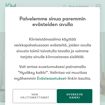
Hae kohteita
Palvelemme sinua paremmin
evästeiden avulla
0503638355
OTA YHTEYTTÄ
Kiinteistömaailma käyttää
verkkopalvelussaan evästeitä, joiden avulla
sivusto toimii toivotulla tavalla ja voimme
Kiinteistömaailma
Helsinki Töölö
tarjota sinulle kiinnostavaa sisältöä.
Voit antaa suostumuksesi painamalla
"Hyväksy kaikki". Valintaa voi muuttaa
myöhemmin
Evästeasetukset
-linkin kautta.
VAIN
HYVÄKSYN
VÄLTTÄMÄTTÖMÄT
KAIKKI