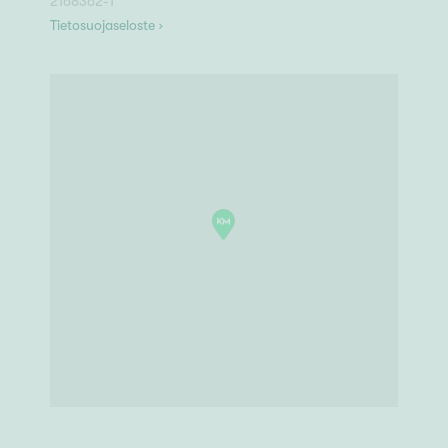
2168362-1
Tietosuojaseloste ›