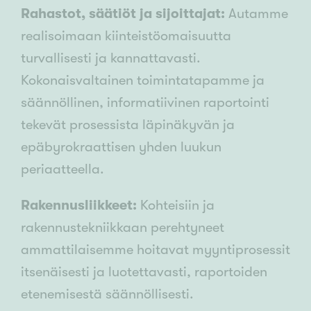
Rahastot, säätiöt ja sijoittajat:
Autamme
realisoimaan kiinteistöomaisuutta
turvallisesti ja kannattavasti.
Kokonaisvaltainen toimintatapamme ja
säännöllinen, informatiivinen raportointi
tekevät prosessista läpinäkyvän ja
epäbyrokraattisen yhden luukun
periaatteella.
Rakennusliikkeet:
Kohteisiin ja
rakennustekniikkaan perehtyneet
ammattilaisemme hoitavat myyntiprosessit
itsenäisesti ja luotettavasti, raportoiden
etenemisestä säännöllisesti.