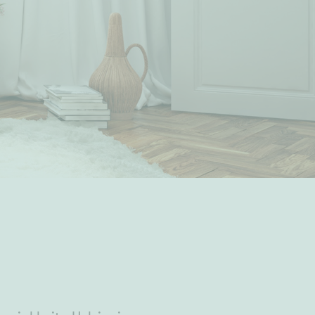
Ylivieska
Ylöjärvi
oki
rkulla