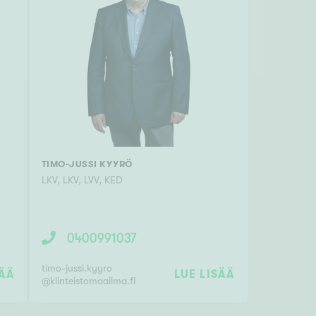
TIMO-JUSSI KYYRÖ
LKV
,
LKV, LVV, KED
0400991037
timo-jussi.kyyro
SÄÄ
LUE LISÄÄ
@
kiinteistomaailma.fi