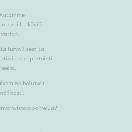
. Autamme
oa vailla ikäviä
 varten.
 turvallisesti ja
tiivinen raportointi
teella.
laisemme hoitavat
öllisesti.
panvahvistajapalvelua?