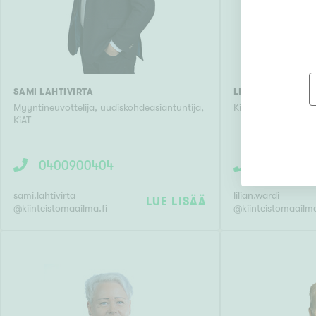
SAMI LAHTIVIRTA
LILIAN WARDI
Myyntineuvottelija, uudiskohdeasiantuntija,
Kiinteistönvälittäjä
KiAT
0400900404
05031122
sami.lahtivirta
lilian.wardi
LUE LISÄÄ
@
kiinteistomaailma.fi
@
kiinteistomaailma