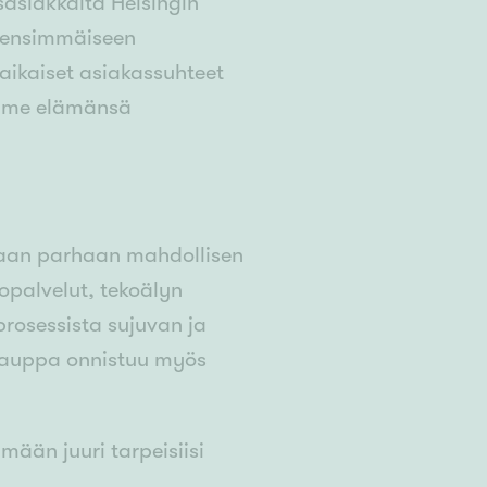
sasiakkaita Helsingin
n ensimmäiseen
aikaiset asiakassuhteet
amme elämänsä
aan parhaan mahdollisen
opalvelut, tekoälyn
rosessista sujuvan ja
kauppa onnistuu myös
ään juuri tarpeisiisi