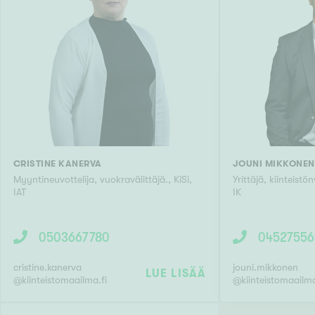
CRISTINE KANERVA
JOUNI MIKKONEN
Myyntineuvottelija, vuokravälittäjä.
,
KiSi,
Yrittäjä, kiinteistö
IAT
IK
0503667780
04527556
cristine.kanerva
jouni.mikkonen
LUE LISÄÄ
@
kiinteistomaailma.fi
@
kiinteistomaailma