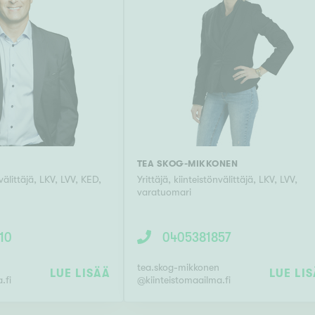
TEA SKOG-MIKKONEN
nvälittäjä, LKV, LVV, KED,
Yrittäjä, kiinteistönvälittäjä, LKV, LVV,
varatuomari
10
0405381857
tea.skog-mikkonen
LUE LISÄÄ
LUE LI
.fi
@
kiinteistomaailma.fi