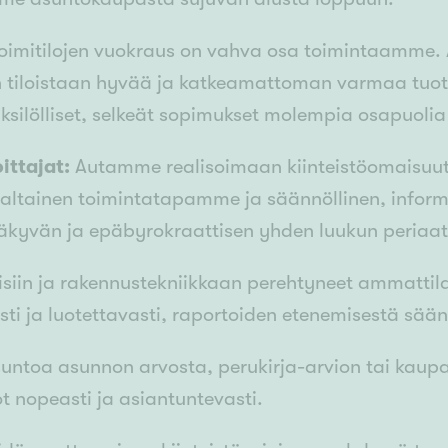
toimitilojen vuokraus on vahva osa toimintaamme
tiloistaan hyvää ja katkeamattoman varmaa tuott
ksilölliset, selkeät sopimukset molempia osapuolia
ittajat:
Autamme realisoimaan kiinteistöomaisuutta
altainen toimintatapamme ja säännöllinen, informa
näkyvän ja epäbyrokraattisen yhden luukun periaat
siin ja rakennustekniikkaan perehtyneet ammatti
sti ja luotettavasti, raportoiden etenemisestä säänn
ausuntoa asunnon arvosta, perukirja-arvion tai kau
t nopeasti ja asiantuntevasti.