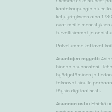
Olemme erikoistuneet pal
kantakaupungin alueella
ketjuyritykseen aina 198
ovat meille menestyksen
turvallisimmat ja onnis
Palvelumme kattavat kaik
Asuntojen myynti:
Asian
hinnan asunnostasi. Tehok
hyödyntäminen ja tiedon 
takaavat sinulle parhaa
täysin digitaalisesti.
Asunnon osto:
Etsitkö u
sopivan asunnon ja teem