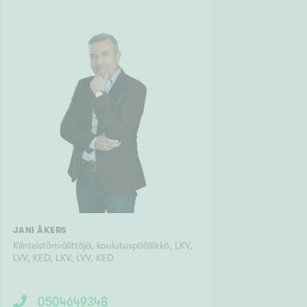
JANI ÅKERS
Kiinteistönvälittäjä, koulutuspäällikkö, LKV,
LVV, KED
,
LKV, LVV, KED
0504649348