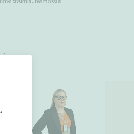
eemme asumisunelmistasi
si
0
%
ta