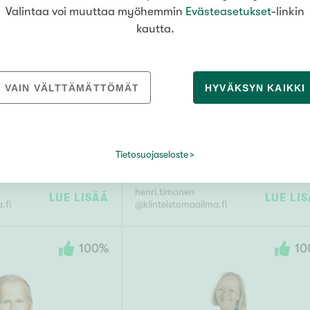
Valintaa voi muuttaa myöhemmin
Evästeasetukset
-linkin
kautta.
VAIN VÄLTTÄMÄTTÖMÄT
HYVÄKSYN KAIKKI
HENRI TIMONEN
, LKV, LVV
Myyntineuvottelija,
vuokrakohdeasiantuntija
Tietosuojaseloste
61
0505466409
henri.timonen
LUE LISÄÄ
LUE LI
.fi
@
kiinteistomaailma.fi
100
%
10