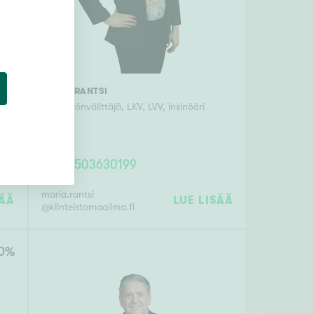
MARIA RANTSI
Kiinteistönvälittäjä, LKV, LVV, insinööri
(YAMK)
0503630199
maria.rantsi
SÄÄ
LUE LISÄÄ
@
kiinteistomaailma.fi
0
%