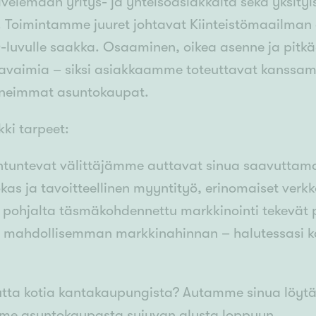
velemaan yritys- ja yhteisöasiakkaita sekä yksityi
. Toimintamme juuret johtavat Kiinteistömaailma
0-luvulle saakka. Osaaminen, oikea asenne ja pitkä
 avaimia – siksi asiakkaamme toteuttavat kanss
tuneimmat asuntokaupat.
ki tarpeet:
tuntevat välittäjämme auttavat sinua saavuttam
as ja tavoitteellinen myyntityö, erinomaiset verkk
pohjalta täsmäkohdennettu markkinointi tekevät p
n mahdollisemman markkinahinnan – halutessasi 
utta kotia kantakaupungista? Autamme sinua löytäm
me asuntokaupasta sujuvan alusta loppuun.