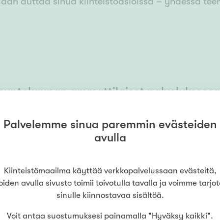
idän auttaa sinua kiinteistöasioissa – yhdessä t
suntokaupan ammattilaiset palveluksessa
Palvelemme sinua paremmin evästeiden
10
avulla
Kiinteistömaailma käyttää verkkopalvelussaan evästeitä,
oiden avulla sivusto toimii toivotulla tavalla ja voimme tarjo
sinulle kiinnostavaa sisältöä.
Voit antaa suostumuksesi painamalla "Hyväksy kaikki".