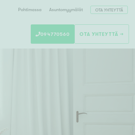
Pohtimassa
Asuntomyymälät
OTA YHTEYTTÄ
094770560
OTA YHTEYTTÄ
Hae postinumerosi perusteella
unnon ostajille
 liittyvät
T
Tahko
Tampere
Tornio
Turku
totoimeksianto
Tuusula
V
 meidät
Vaasa
Valkeakoski
Vantaa
tys alueellasi
Varkaus
Y
vaniemi