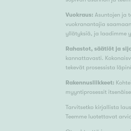
Vuokraus:
Asuntojen ja 
vuokranantajia saamaan 
yllätyksiä, ja laadimme y
Rahastot, säätiöt ja sijo
kannattavasti. Kokonaisv
tekevät prosessista läpi
Rakennusliikkeet:
Kohtei
myyntiprosessit itsenäise
Tarvitsetko kirjallista l
Teemme luotettavat arvio