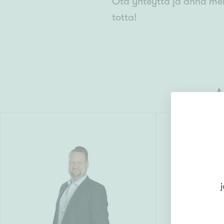
Ota yhteyttä ja anna me
totta!
A
j