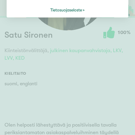
Tietosuojaseloste
100
%
Satu Sironen
Kiinteistönvälittäjä,
julkinen
kaupanvahvistaja,
LKV,
LVV,
KED
KIELITAITO
suomi, englanti
Olen helposti lähestyttävä ja positiivisella tavalla
periksiantamaton asiakaspalveluihminen täydellä