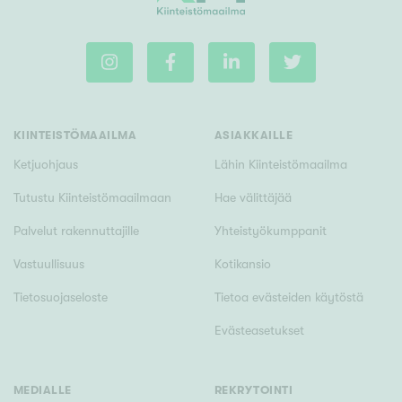
KIINTEISTÖMAAILMA
ASIAKKAILLE
Ketjuohjaus
Lähin Kiinteistömaailma
Tutustu Kiinteistömaailmaan
Hae välittäjää
Palvelut rakennuttajille
Yhteistyökumppanit
Vastuullisuus
Kotikansio
Tietosuojaseloste
Tietoa evästeiden käytöstä
Evästeasetukset
MEDIALLE
REKRYTOINTI