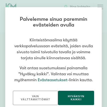
Hae kohteita
Palvelemme sinua paremmin
evästeiden avulla
0447310310
OTA YHTEYTTÄ
Kiinteistömaailma käyttää
verkkopalvelussaan evästeitä, joiden avulla
sivusto toimii toivotulla tavalla ja voimme
tarjota sinulle kiinnostavaa sisältöä.
Voit antaa suostumuksesi painamalla
"Hyväksy kaikki". Valintaa voi muuttaa
myöhemmin
Evästeasetukset
-linkin kautta.
VAIN
HYVÄKSYN
VÄLTTÄMÄTTÖMÄT
KAIKKI