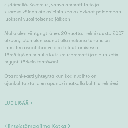
sydämellä. Kokemus, vahva ammattitaito ja
suoraselkäinen ote asioihin saa asiakkaat palaamaan
luokseni vuosi toisensa jälkeen.
Alalla olen viihtynyt lähes 20 vuotta, helmikuusta 2007
alkaen, joten olen saanut olla mukana tuhansien
ihmisten asuntohaaveiden toteuttamisessa.
Tämä työ on minulle kutsumusammatti ja sinun kotisi
myynti tärkein tehtäväni.
Ota rohkeasti yhteyttä kun kodinvaihto on
ajankohtaista, olen apunasi matkalla kohti unelmiesi
kotia.
LUE LISÄÄ
Kiinteistömaailma Kotka