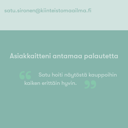
satu.sironen@kiinteistomaailma.fi
Asiakkaitteni antamaa palautetta
“
Satu hoiti näytöstä kauppoihin
”
a
kaiken erittäin hyvin.
o
a
a