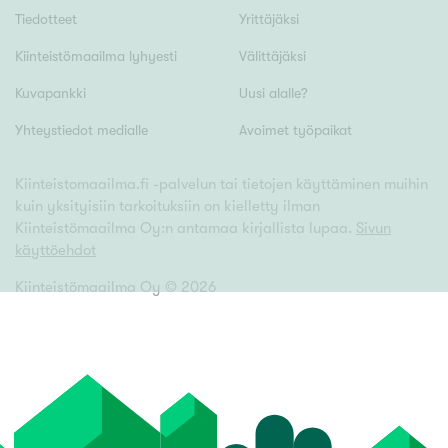
Tiedotteet
Yrittäjäksi
Kiinteistömaailma lyhyesti
Välittäjäksi
Kuvapankki
Uusi alalle?
Yhteystiedot medialle
Avoimet työpaikat
Kiinteistomaailma.fi -palvelun tai tietojen käyttäminen muihin
kuin yksityisiin tarkoituksiin on kielletty ilman
Kiinteistömaailma Oy:n antamaa kirjallista lupaa.
Sivun
käyttöehdot
Kiinteistömaailma Oy ©
2026