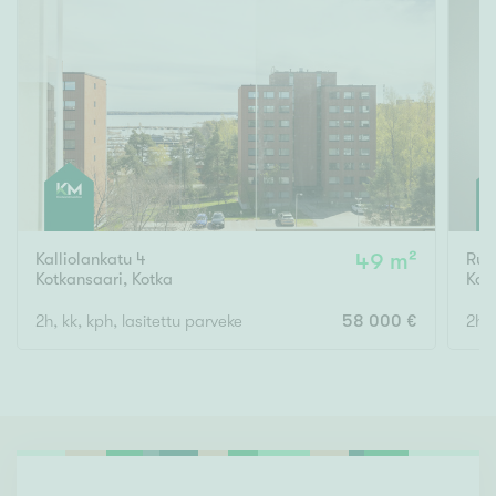
Kalliolankatu 4
49 m²
Ruo
Kotkansaari
,
Kotka
Kot
2h, kk, kph, lasitettu parveke
58 000 €
2h,