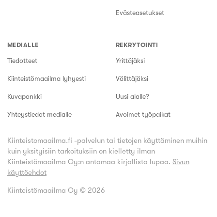
Evästeasetukset
MEDIALLE
REKRYTOINTI
Tiedotteet
Yrittäjäksi
Kiinteistömaailma lyhyesti
Välittäjäksi
Kuvapankki
Uusi alalle?
Yhteystiedot medialle
Avoimet työpaikat
Kiinteistomaailma.fi -palvelun tai tietojen käyttäminen muihin
kuin yksityisiin tarkoituksiin on kielletty ilman
Kiinteistömaailma Oy:n antamaa kirjallista lupaa.
Sivun
käyttöehdot
Kiinteistömaailma Oy ©
2026