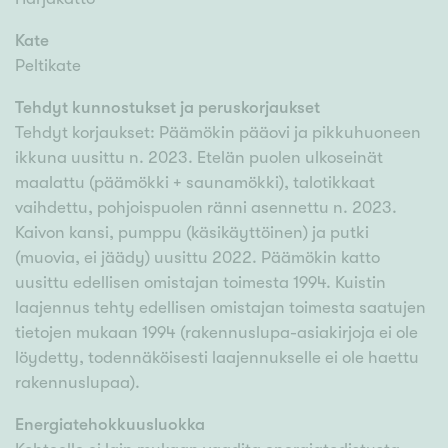
Kate
Peltikate
Tehdyt kunnostukset ja peruskorjaukset
Tehdyt korjaukset: Päämökin pääovi ja pikkuhuoneen
ikkuna uusittu n. 2023. Etelän puolen ulkoseinät
maalattu (päämökki + saunamökki), talotikkaat
vaihdettu, pohjoispuolen ränni asennettu n. 2023.
Kaivon kansi, pumppu (käsikäyttöinen) ja putki
(muovia, ei jäädy) uusittu 2022. Päämökin katto
uusittu edellisen omistajan toimesta 1994. Kuistin
laajennus tehty edellisen omistajan toimesta saatujen
tietojen mukaan 1994 (rakennuslupa-asiakirjoja ei ole
löydetty, todennäköisesti laajennukselle ei ole haettu
rakennuslupaa).
Energiatehokkuusluokka