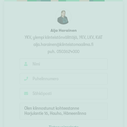
Aija Harainen
YKV, ylempi kiinteistönvälittäjä
, YKV, LKV, KiAT
aija.harainen@kiinteistomaailma.fi
puh.
0503624000