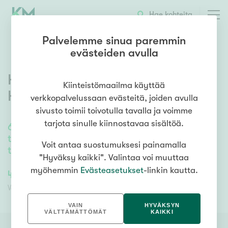
OTA YHTEYTTÄ
ESITTELY
KOHTEEN TIEDOT
Hae kohteita
Palvelemme sinua paremmin
evästeiden avulla
Harjulantie 16
,
Hauho
,
Kiinteistömaailma käyttää
Hämeenlinna
verkkopalvelussaan evästeitä, joiden avulla
sivusto toimii toivotulla tavalla ja voimme
tarjota sinulle kiinnostavaa sisältöä.
67
m²
/
77
m²
tupakeittiö, olohuone, makuunurkkaus,
Voit antaa suostumuksesi painamalla
työhuone, kuisti
"Hyväksy kaikki". Valintaa voi muuttaa
myöhemmin
Evästeasetukset
-linkin kautta.
42 000,00 €
42 000,00 €
Velaton hinta
Myyntihinta
VAIN
HYVÄKSYN
VÄLTTÄMÄTTÖMÄT
KAIKKI