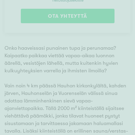
Tietosuojaseloste
OTA YHTEYTTÄ
Onko haaveissasi punainen tupa ja perunamaa?
Kaipaatko paikkaa viettää vapaa-aikaa luonnon
äärellä, vesistöjen lähellä, mutta kuitenkin hyvien
kulkuyhteyksien varrella ja ihmisten ilmoilla?
Vain noin 4 km päässä Hauhon kirkonkylältä, kahden
järven, Hauhonselän ja Vuorenselän välissä sinua
odottaa lämminhenkinen sievä vapaa-
ajanviettopaikka. Tällä 2000 m² kiinteistöllä sijaitsee
viehättävä päämökki, jonka tilavat huoneet pystyt
sisustamaan ja tarvittaessa jakamaan haluamallasi
tavalla. Lisäksi kiinteistöllä on erillinen sauna/verstas-