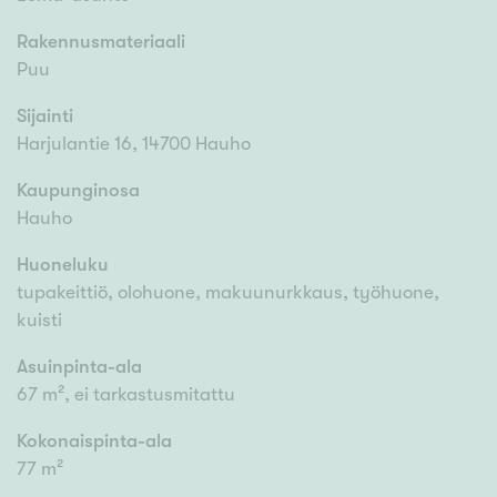
Rakennusmateriaali
Puu
Sijainti
Harjulantie 16, 14700 Hauho
Kaupunginosa
Hauho
Huoneluku
tupakeittiö, olohuone, makuunurkkaus, työhuone,
kuisti
Asuinpinta-ala
67 m², ei tarkastusmitattu
Kokonaispinta-ala
77 m²