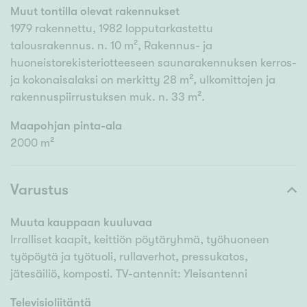
Muut tontilla olevat rakennukset
1979 rakennettu, 1982 lopputarkastettu
talousrakennus. n. 10 m², Rakennus- ja
huoneistorekisteriotteeseen saunarakennuksen kerros-
ja kokonaisalaksi on merkitty 28 m², ulkomittojen ja
rakennuspiirrustuksen muk. n. 33 m².
Maapohjan pinta-ala
2000 m²
Varustus
Muuta kauppaan kuuluvaa
Irralliset kaapit, keittiön pöytäryhmä, työhuoneen
työpöytä ja työtuoli, rullaverhot, pressukatos,
jätesäiliö, komposti. TV-antennit: Yleisantenni
Televisioliitäntä