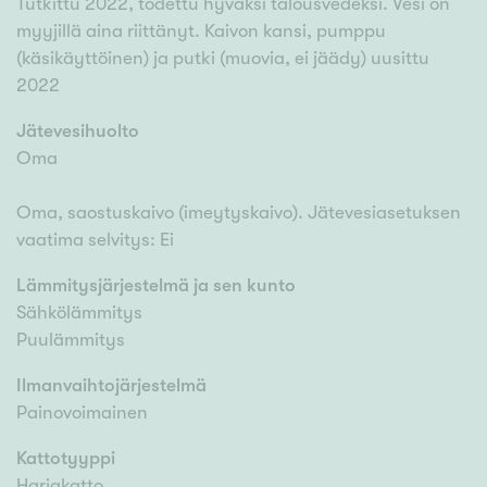
Tutkittu 2022, todettu hyväksi talousvedeksi. Vesi on
myyjillä aina riittänyt. Kaivon kansi, pumppu
(käsikäyttöinen) ja putki (muovia, ei jäädy) uusittu
2022
Jätevesihuolto
Oma
Oma, saostuskaivo (imeytyskaivo). Jätevesiasetuksen
vaatima selvitys: Ei
Lämmitysjärjestelmä ja sen kunto
Sähkölämmitys
Puulämmitys
Ilmanvaihtojärjestelmä
Painovoimainen
Kattotyyppi
Harjakatto