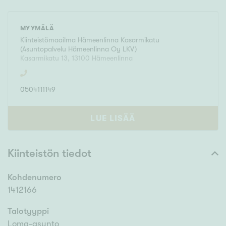
MYYMÄLÄ
Kiinteistömaailma
Hämeenlinna Kasarmikatu
(
Asuntopalvelu Hämeenlinna Oy LKV
)
Kasarmikatu 13
,
13100
Hämeenlinna
0504111149
LUE LISÄÄ
Kiinteistön tiedot
Kohdenumero
1412166
Talotyyppi
Loma-asunto