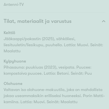
Antenni-TV
Tilat, materiaalit ja varustus
Keittiö
Jääkaappi/pakastin (2025), sähköliesi,
liesituuletin/liesikupu, puuhella. Lattia: Muovi. Seinät:
Maalattu
Kylpyhuone
Pihasauna: puukiuas (2023), vesipata. Puucee:
kompostoiva puucee. Lattia: Betoni. Seinät: Puu
Olohuone
Valtavan iso olohuone-makuutila, joka on mahdollista
jakaa useammaksikin erilliseksi huoneeksi. Porin Matti-
kamiina. Lattia: Muovi. Seinät: Maalattu