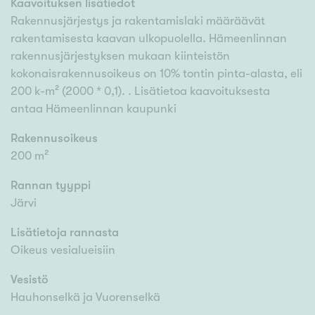
Kaavoituksen lisätiedot
Rakennusjärjestys ja rakentamislaki määräävät
rakentamisesta kaavan ulkopuolella. Hämeenlinnan
rakennusjärjestyksen mukaan kiinteistön
kokonaisrakennusoikeus on 10% tontin pinta-alasta, eli
200 k-m² (2000 * 0,1). . Lisätietoa kaavoituksesta
antaa Hämeenlinnan kaupunki
Rakennusoikeus
200 m²
Rannan tyyppi
Järvi
Lisätietoja rannasta
Oikeus vesialueisiin
Vesistö
Hauhonselkä ja Vuorenselkä