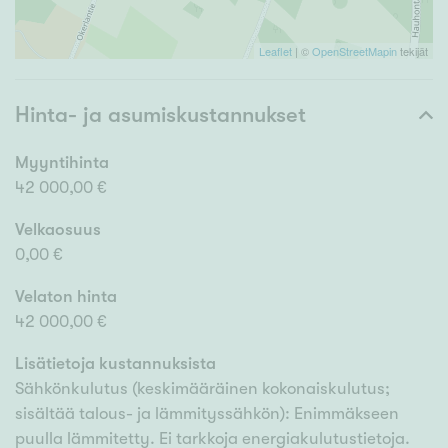
Leaflet
| ©
OpenStreetMapin
tekijät
Hinta- ja asumiskustannukset
Myyntihinta
42 000,00 €
Velkaosuus
0,00 €
Velaton hinta
42 000,00 €
Lisätietoja kustannuksista
Sähkönkulutus (keskimääräinen kokonaiskulutus;
sisältää talous- ja lämmityssähkön): Enimmäkseen
puulla lämmitetty. Ei tarkkoja energiakulutustietoja.