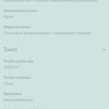
Kohteelle ei lain mukaan vaadita energiatodistusta
Huoneiston kunto
Hyvä
Vapautuminen
1 kuukausi kaupanteosta / sopimuksen mukaan
Tontti
Tontin pinta-ala
2000 m²
Tontin omistus
Oma
Kaavoitus
Kaavoittamaton