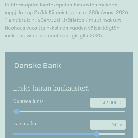
Puhtaanapito: Kiertokapulan hinnaston mukaan,
myyjillä käy 2x/kk Kiinteistövero: n. 280e/vuosi 2026
Tiemaksut: n. 60e/vuosi Lisätietoa / muut maksut:
Nuohous vuosittain/kolmen vuoden välein käytön
mukaan, viimeisin nuohous syksyllä 2025