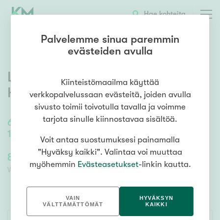
OTA YHTEYTTÄ
ESITTELY
KOHTEEN TIEDOT
TARJOUSKAUPPA
Hae kohteita
Palvelemme sinua paremmin
evästeiden avulla
Ludviginkuja 2
,
Iittala
,
Kiinteistömaailma käyttää
Hämeenlinna
verkkopalvelussaan evästeitä, joiden avulla
sivusto toimii toivotulla tavalla ja voimme
tarjota sinulle kiinnostavaa sisältöä.
67
m²
/
82
m²
1h,alk,psh/wc,s ja oh,avok,kuisti
Voit antaa suostumuksesi painamalla
"Hyväksy kaikki". Valintaa voi muuttaa
89 000,00 €
89 000,00 €
myöhemmin
Evästeasetukset
-linkin kautta.
Velaton lähtöhinta
Lähtöhinta ilman velkaosuutta
VAIN
HYVÄKSYN
VÄLTTÄMÄTTÖMÄT
KAIKKI
TARJOUSKAUPPA