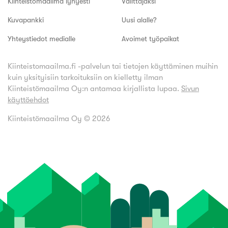
Kiinteistömaailma lyhyesti
Välittäjäksi
Kuvapankki
Uusi alalle?
Yhteystiedot medialle
Avoimet työpaikat
Kiinteistomaailma.fi -palvelun tai tietojen käyttäminen muihin
kuin yksityisiin tarkoituksiin on kielletty ilman
Kiinteistömaailma Oy:n antamaa kirjallista lupaa.
Sivun
käyttöehdot
Kiinteistömaailma Oy ©
2026