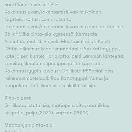
Käyttöönottovuosi: 1947
Rakennusluvan/rakentamisluvan mukainen
käyttötarkoitus: Loma-asunto
Rakennusluvan/rakentamisluvan mukainen pinta-ala:
36 m² Mikä pinta-ala kyseessä: Kerrosala
Asuinhuoneet: 1h + avok. Muut asuintilat: Kuisti
Pääasiallinen rakennusmateriaali: Puu Kattotyyppi,
kate ja sen kunto: Harjakatto, pelti Lämmön lähteenä:
kamiina, ilmalämpöpumppu ja sähköpatteri.
Rakennustyypin kuvaus: Grillikota Pääasiallinen
rakennusmateriaali: Puu Kattotyyppi: Auma ja
huopakate. Grillikodassa keskellä tulisija.
Piha-alueet
Grillikota, istutuksia, marjapensaita, nurmikko,
kivipatio, palju (2022), varasto (2022)
Maapohjan pinta-ala