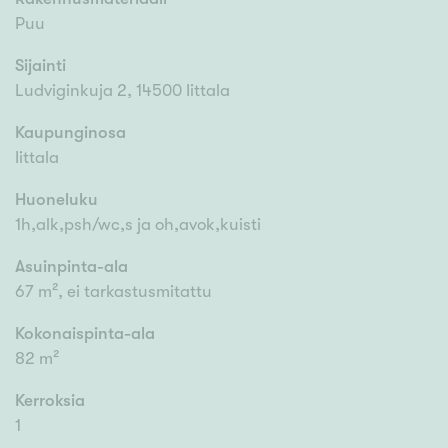
Puu
Sijainti
Ludviginkuja 2, 14500 Iittala
Kaupunginosa
Iittala
Huoneluku
1h,alk,psh/wc,s ja oh,avok,kuisti
Asuinpinta-ala
67 m², ei tarkastusmitattu
Kokonaispinta-ala
82 m²
Kerroksia
1