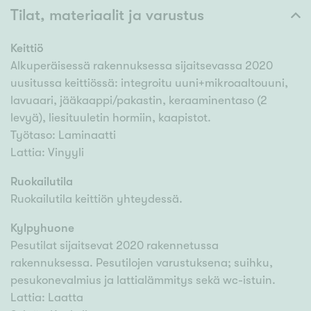
Tilat, materiaalit ja varustus
Keittiö
Alkuperäisessä rakennuksessa sijaitsevassa 2020
uusitussa keittiössä: integroitu uuni+mikroaaltouuni,
lavuaari, jääkaappi/pakastin, keraaminentaso (2
levyä), liesituuletin hormiin, kaapistot.
Työtaso: Laminaatti
Lattia: Vinyyli
Ruokailutila
Ruokailutila keittiön yhteydessä.
Kylpyhuone
Pesutilat sijaitsevat 2020 rakennetussa
rakennuksessa. Pesutilojen varustuksena; suihku,
pesukonevalmius ja lattialämmitys sekä wc-istuin.
Lattia: Laatta