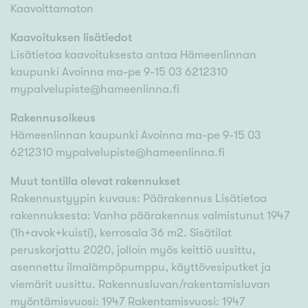
Kaavoittamaton
Kaavoituksen lisätiedot
Lisätietoa kaavoituksesta antaa Hämeenlinnan
kaupunki Avoinna ma-pe 9-15 03 6212310
mypalvelupiste@hameenlinna.fi
Rakennusoikeus
Hämeenlinnan kaupunki Avoinna ma-pe 9-15 03
6212310 mypalvelupiste@hameenlinna.fi
Muut tontilla olevat rakennukset
Rakennustyypin kuvaus: Päärakennus Lisätietoa
rakennuksesta: Vanha päärakennus valmistunut 1947
(1h+avok+kuisti), kerrosala 36 m2. Sisätilat
peruskorjattu 2020, jolloin myös keittiö uusittu,
asennettu ilmalämpöpumppu, käyttövesiputket ja
viemärit uusittu. Rakennusluvan/rakentamisluvan
myöntämisvuosi: 1947 Rakentamisvuosi: 1947