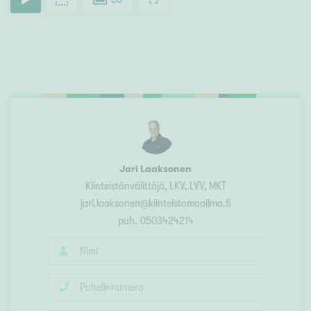
Jari Laaksonen
Kiinteistönvälittäjä
, LKV, LVV, MKT
jari.laaksonen@kiinteistomaailma.fi
puh.
0503424214