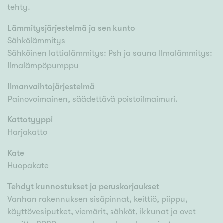
tehty.
Lämmitysjärjestelmä ja sen kunto
Sähkölämmitys
Sähköinen lattialämmitys: Psh ja sauna Ilmalämmitys:
Ilmalämpöpumppu
Ilmanvaihtojärjestelmä
Painovoimainen, säädettävä poistoilmaimuri.
Kattotyyppi
Harjakatto
Kate
Huopakate
Tehdyt kunnostukset ja peruskorjaukset
Vanhan rakennuksen sisäpinnat, keittiö, piippu,
käyttövesiputket, viemärit, sähköt, ikkunat ja ovet