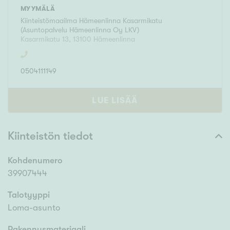
MYYMÄLÄ
Kiinteistömaailma
Hämeenlinna Kasarmikatu
(
Asuntopalvelu Hämeenlinna Oy LKV
)
Kasarmikatu 13
,
13100
Hämeenlinna
0504111149
LUE LISÄÄ
Kiinteistön tiedot
Kohdenumero
39907444
Talotyyppi
Loma-asunto
Rakennusmateriaali