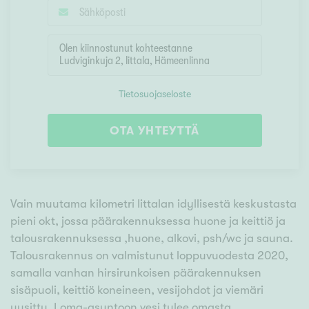
Tietosuojaseloste
OTA YHTEYTTÄ
Vain muutama kilometri Iittalan idyllisestä keskustasta
pieni okt, jossa päärakennuksessa huone ja keittiö ja
talousrakennuksessa ,huone, alkovi, psh/wc ja sauna.
Talousrakennus on valmistunut loppuvuodesta 2020,
samalla vanhan hirsirunkoisen päärakennuksen
sisäpuoli, keittiö koneineen, vesijohdot ja viemäri
uusittu. Loma-asuntoon vesi tulee omasta