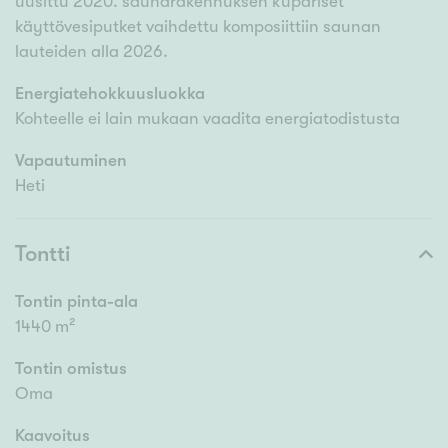
uusittu 2020. saunarakennuksen kupariset
käyttövesiputket vaihdettu komposiittiin saunan
lauteiden alla 2026.
Energiatehokkuusluokka
Kohteelle ei lain mukaan vaadita energiatodistusta
Vapautuminen
Heti
Tontti
Tontin pinta-ala
1440 m²
Tontin omistus
Oma
Kaavoitus