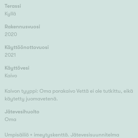
Terassi
Kyllä
Rakennusvuosi
2020
Käyttöönottovuosi
2021
Käyttövesi
Kaivo
Kaivon tyyppi: Oma porakaivo Vettä ei ole tutkittu, eikä
käytetty juomavetenä.
Jätevesihuolto
Oma
Umpisäiliö + imeytyskenttä. Jätevesisuunnitelma