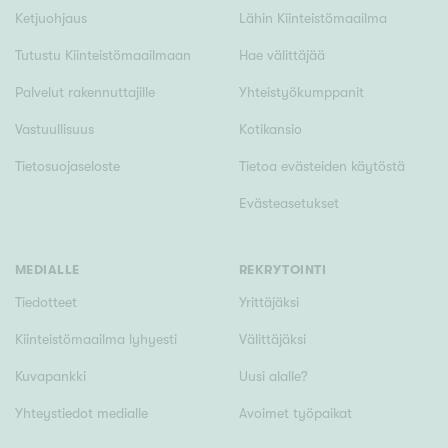
Ketjuohjaus
Lähin Kiinteistömaailma
Tutustu Kiinteistömaailmaan
Hae välittäjää
Palvelut rakennuttajille
Yhteistyökumppanit
Vastuullisuus
Kotikansio
Tietosuojaseloste
Tietoa evästeiden käytöstä
Evästeasetukset
MEDIALLE
REKRYTOINTI
Tiedotteet
Yrittäjäksi
Kiinteistömaailma lyhyesti
Välittäjäksi
Kuvapankki
Uusi alalle?
Yhteystiedot medialle
Avoimet työpaikat