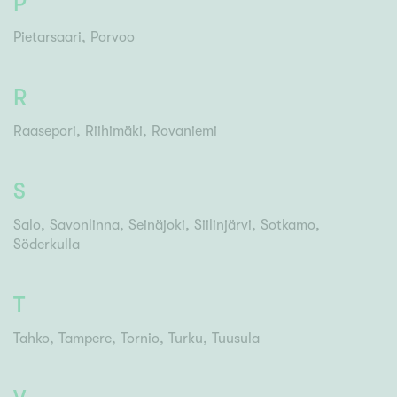
P
Pietarsaari
Porvoo
R
Raasepori
Riihimäki
Rovaniemi
S
Salo
Savonlinna
Seinäjoki
Siilinjärvi
Sotkamo
Söderkulla
T
Tahko
Tampere
Tornio
Turku
Tuusula