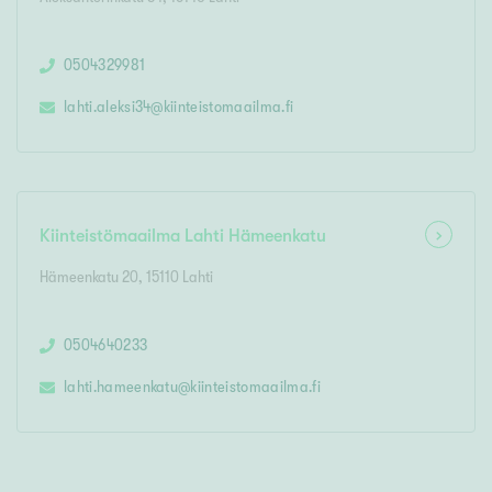
0504329981
lahti.aleksi34
@
kiinteistomaailma.fi
Kiinteistömaailma
Lahti Hämeenkatu
Hämeenkatu 20
,
15110
Lahti
0504640233
lahti.hameenkatu
@
kiinteistomaailma.fi