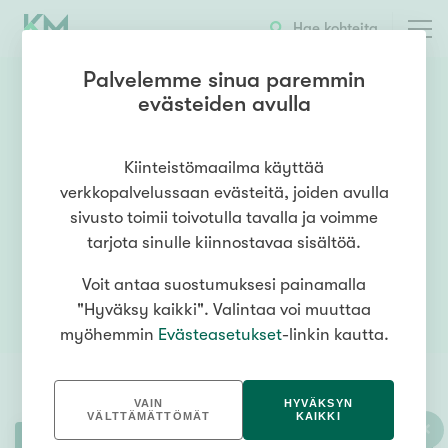
Hae kohteita
Palvelemme sinua paremmin
evästeiden avulla
Kiinteistömaailma käyttää
verkkopalvelussaan evästeitä, joiden avulla
Asuntomyymälät
sivusto toimii toivotulla tavalla ja voimme
tarjota sinulle kiinnostavaa sisältöä.
Voit antaa suostumuksesi painamalla
"Hyväksy kaikki". Valintaa voi muuttaa
myöhemmin
Evästeasetukset
-linkin kautta.
VAIN
HYVÄKSYN
VÄLTTÄMÄTTÖMÄT
KAIKKI