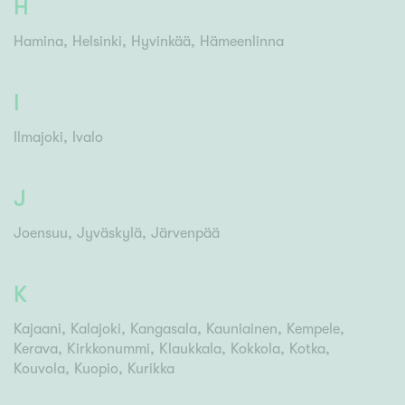
H
Hamina
Helsinki
Hyvinkää
Hämeenlinna
I
Ilmajoki
Ivalo
J
Joensuu
Jyväskylä
Järvenpää
K
Kajaani
Kalajoki
Kangasala
Kauniainen
Kempele
Kerava
Kirkkonummi
Klaukkala
Kokkola
Kotka
Kouvola
Kuopio
Kurikka