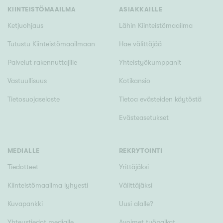
KIINTEISTÖMAAILMA
ASIAKKAILLE
Ketjuohjaus
Lähin Kiinteistömaailma
Tutustu Kiinteistömaailmaan
Hae välittäjää
Palvelut rakennuttajille
Yhteistyökumppanit
Vastuullisuus
Kotikansio
Tietosuojaseloste
Tietoa evästeiden käytöstä
Evästeasetukset
MEDIALLE
REKRYTOINTI
Tiedotteet
Yrittäjäksi
Kiinteistömaailma lyhyesti
Välittäjäksi
Kuvapankki
Uusi alalle?
Yhteystiedot medialle
Avoimet työpaikat