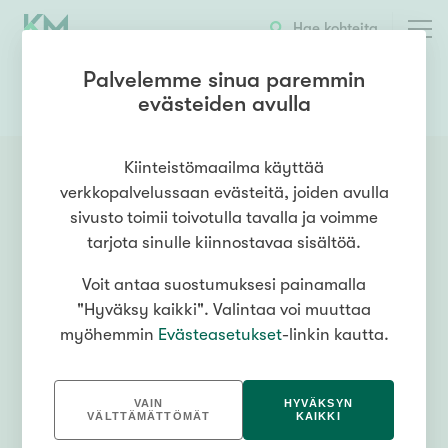
Hae kohteita
Palvelemme sinua paremmin
evästeiden avulla
0505289787
OTA YHTEYTTÄ
Kiinteistömaailma käyttää
verkkopalvelussaan evästeitä, joiden avulla
sivusto toimii toivotulla tavalla ja voimme
tarjota sinulle kiinnostavaa sisältöä.
Voit antaa suostumuksesi painamalla
"Hyväksy kaikki". Valintaa voi muuttaa
myöhemmin
Evästeasetukset
-linkin kautta.
VAIN
HYVÄKSYN
VÄLTTÄMÄTTÖMÄT
KAIKKI