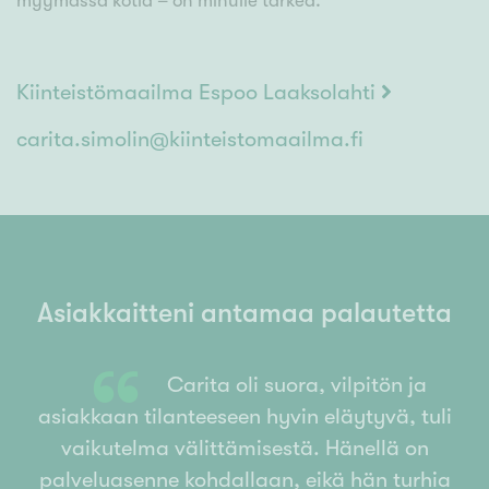
myymässä kotia – on minulle tärkeä.
Kiinteistömaailma Espoo Laaksolahti
carita.simolin@kiinteistomaailma.fi
Asiakkaitteni antamaa palautetta
“
,
Carita oli suora, vilpitön ja
asiakkaan tilanteeseen hyvin eläytyvä, tuli
vaikutelma välittämisestä. Hänellä on
palveluasenne kohdallaan, eikä hän turhia
y