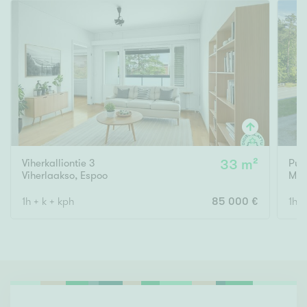
Viherkalliontie 3
33 m²
Puu
Viherlaakso
,
Espoo
Mäk
1h + k + kph
85 000 €
1h, 