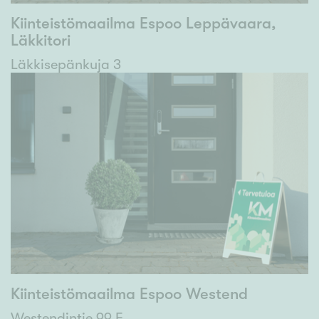
Kiinteistömaailma Espoo Leppävaara,
Läkkitori
Läkkisepänkuja 3
Kiinteistömaailma Espoo Westend
Westendintie 99 E