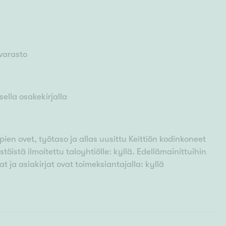
 varasto
ella osakekirjalla
ien ovet, työtaso ja allas uusittu Keittiön kodinkoneet
istä ilmoitettu taloyhtiölle: kyllä. Edellämainittuihin
at ja asiakirjat ovat toimeksiantajalla: kyllä