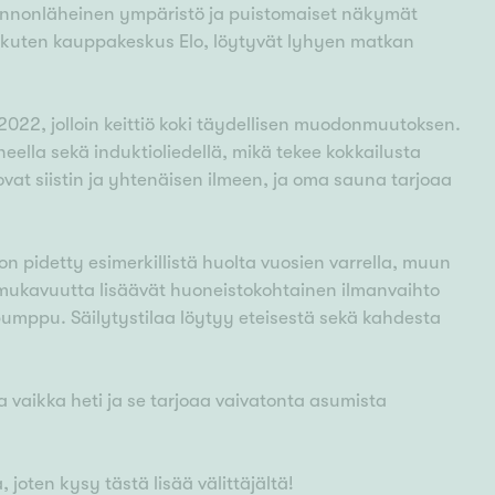
uonnonläheinen ympäristö ja puistomaiset näkymät
t, kuten kauppakeskus Elo, löytyvät lyhyen matkan
022, jolloin keittiö koki täydellisen muodonmuutoksen.
eella sekä induktioliedellä, mikä tekee kokkailusta
ovat siistin ja yhtenäisen ilmeen, ja oma sauna tarjoaa
on pidetty esimerkillistä huolta vuosien varrella, muun
mismukavuutta lisäävät huoneistokohtainen ilmanvaihto
umppu. Säilytystilaa löytyy eteisestä sekä kahdesta
vaikka heti ja se tarjoaa vaivatonta asumista
joten kysy tästä lisää välittäjältä!