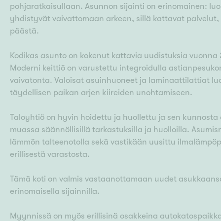
pohjaratkaisullaan. Asunnon sijainti on erinomainen: l
yhdistyvät vaivattomaan arkeen, sillä kattavat palvelu
päästä.
Kodikas asunto on kokenut kattavia uudistuksia vuonna 2
Moderni keittiö on varustettu integroidulla astianpesukon
vaivatonta. Valoisat asuinhuoneet ja laminaattilattiat lu
täydellisen paikan arjen kiireiden unohtamiseen.
Taloyhtiö on hyvin hoidettu ja huollettu ja sen kunnosta 
muassa säännöllisillä tarkastuksilla ja huolloilla. Asu
lämmön talteenotolla sekä vastikään uusittu ilmalämpöp
erillisestä varastosta.
Tämä koti on valmis vastaanottamaan uudet asukkaansa 
erinomaisella sijainnilla.
Myynnissä on myös erillisinä osakkeina autokatospaikka, 