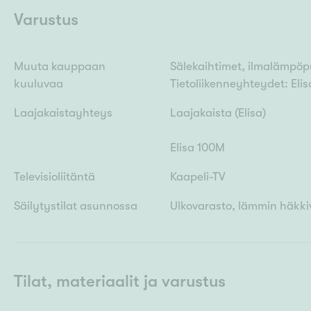
Varustus
Muuta kauppaan
Sälekaihtimet, ilmalämpöp
kuuluvaa
Tietoliikenneyhteydet: Eli
Laajakaistayhteys
Laajakaista (Elisa)
Elisa 100M
Televisioliitäntä
Kaapeli-TV
Säilytystilat asunnossa
Ulkovarasto, lämmin häkki
Tilat, materiaalit ja varustus