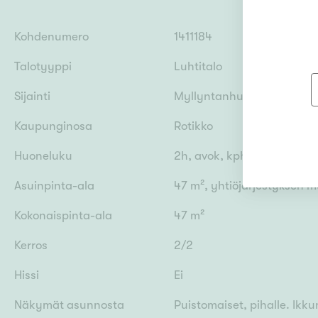
Kohdenumero
1411184
Talotyyppi
Luhtitalo
Sijainti
Myllyntanhua 10, 33470 Yl
Kaupunginosa
Rotikko
Huoneluku
2h, avok, kph, s, parveke
Asuinpinta-ala
47 m², yhtiöjärjestyksen 
Kokonaispinta-ala
47 m²
Kerros
2/2
Hissi
Ei
Näkymät asunnosta
Puistomaiset, pihalle. Ikku