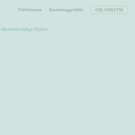
Pohtimassa
Asuntomyymälät
OTA YHTEYTTÄ
Kiinteistönvälitys Ylöjärvi
Hae postinumerosi perusteella
unnon ostajille
 liittyvät
T
Tahko
Tampere
Tornio
Turku
totoimeksianto
Tuusula
V
 meidät
Vaasa
Valkeakoski
Vantaa
tys alueellasi
Varkaus
Y
vaniemi