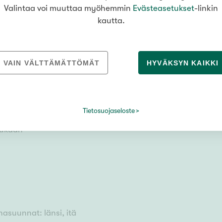
Valintaa voi muuttaa myöhemmin
Evästeasetukset
-linkin
kautta.
VAIN VÄLTTÄMÄTTÖMÄT
HYVÄKSYN KAIKKI
öjärvi
Tietosuojaseloste
mukaan
nasuunnat: länsi, itä