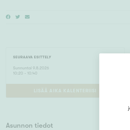
SEURAAVA ESITTELY
Sunnuntai
9
.
8
.
2026
10
:
20
- 10:40
LISÄÄ AIKA KALENTERIISI
j
Asunnon tiedot