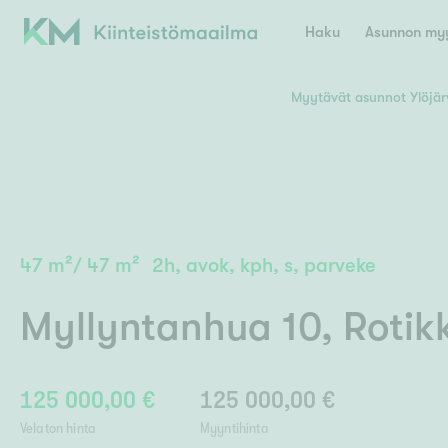
Haku
Asunnon myy
Myytävät asunnot Ylöjär
Valitse lähin myymäläpaikkakunta
Asun
E
K
Kiint
Tarj
Espoo
Ka
Ka
47
m²
/
47
m²
2h, avok, kph, s, parveke
Ki
Kiint
Ko
H
Digi
Myllyntanhua 10
,
Rotik
Hamina
Helsinki
Hyvinkää
Avoi
L
Hämeenlinna
Lah
125 000,00 €
125 000,00 €
Lev
I
Päätök
Velaton hinta
Myyntihinta