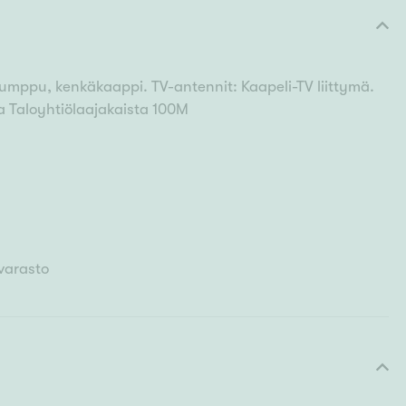
umppu, kenkäkaappi. TV-antennit: Kaapeli-TV liittymä.
sa Taloyhtiölaajakaista 100M
varasto