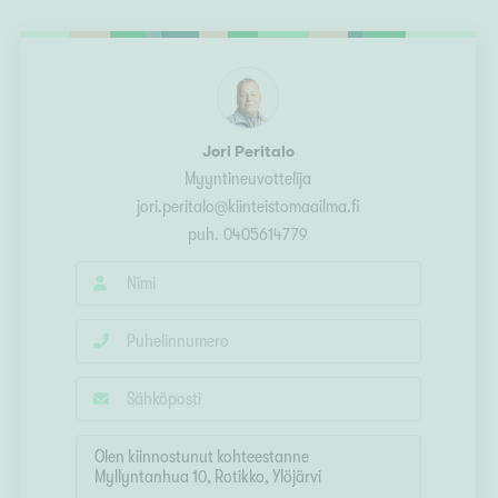
Ylivieska
Ylöjärvi
oki
rkulla
Jori Peritalo
Myyntineuvottelija
jori.peritalo@kiinteistomaailma.fi
puh.
0405614779