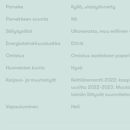
Parveke
Kyllä, ulostyönnetty
Parvekkeen suunta
Itä
Säilytystilat
Ulkovarasto, muu erillinen
Energiatehokkuusluokka
D
2018
Omistus
Omistus osoitetaan paperis
Huoneiston kunto
Hyvä
Korjaus- ja muutostyöt
Keittiöremontti 2022: kaapp
uusittu 2022-2023. Muutostö
toimiin liittyvät suunnitelm
Vapautuminen
Heti