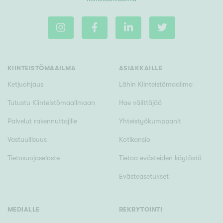
m²
Rakennusvuosi
KIINTEISTÖMAAILMA
ASIAKKAILLE
Ketjuohjaus
Lähin Kiinteistömaailma
Tutustu Kiinteistömaailmaan
Hae välittäjää
Uudiskohteet
Palvelut rakennuttajille
Yhteistyökumppanit
Vain uudiskohteet
Ei uudiskohteita
Vastuullisuus
Kotikansio
Tietosuojaseloste
Tietoa evästeiden käytöstä
Arvokohteet
Evästeasetukset
Vain arvokohteet
Ei arvokohteita
MEDIALLE
REKRYTOINTI
Kunto