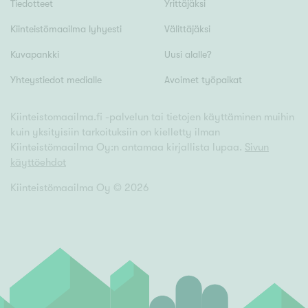
Tiedotteet
Yrittäjäksi
Hyvä
Tyydyttävä
Kiinteistömaailma lyhyesti
Välittäjäksi
Välttävä
Kuvapankki
Uusi alalle?
Yhteystiedot medialle
Avoimet työpaikat
Ominaisuudet
Hissi
Kiinteistomaailma.fi -palvelun tai tietojen käyttäminen muihin
kuin yksityisiin tarkoituksiin on kielletty ilman
Järvi- tai merinäköala
Kiinteistömaailma Oy:n antamaa kirjallista lupaa.
Sivun
Maalämpö
käyttöehdot
Oma ranta
Kiinteistömaailma Oy ©
2026
Oma sauna
Parveke
Senioriasunto