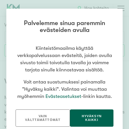
Hae kohteita
Palvelemme sinua paremmin
Vuokrakohteet
HAE
evästeiden avulla
Huoneluku
Kiinteistömaailma käyttää
Lisää hakuehtoja
verkkopalvelussaan evästeitä, joiden avulla
1h
2h
3h
4h
5h+
sivusto toimii toivotulla tavalla ja voimme
tarjota sinulle kiinnostavaa sisältöä.
Vuokrattavat toimitilat
Voit antaa suostumuksesi painamalla
Asuntotyyppi
"Hyväksy kaikki". Valintaa voi muuttaa
Kerros-/luhtitalo
myöhemmin
Evästeasetukset
-linkin kautta.
Meiltä löydät vuokrattavat toimitilat, oli tarpeesi mikä
Rivitalo/paritalo
vain! Tuhansien kohteiden ja satojen
Omakoti-/erillistalo
kiinteistönvälittäjien verkostomme auttaa sinua kenties
VAIN
HYVÄKSYN
elämäsi tärkeimmässä päätöksessä. Katso alta kaikki
Maa- tai metsätila
VÄLTTÄMÄTTÖMÄT
KAIKKI
vuokrattavat toimitilat. Hyödynnä myös kätevää