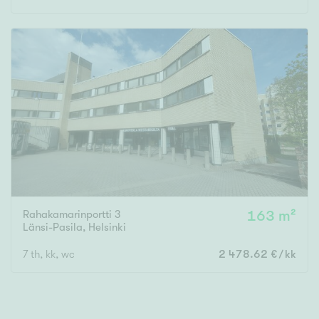
m²
Rakennusvuosi
Uudiskohteet
Vain uudiskohteet
Ei uudiskohteita
Rahakamarinportti 3
163 m²
Länsi-Pasila
,
Helsinki
Arvokohteet
7 th, kk, wc
2 478.62 €/kk
Vain arvokohteet
Ei arvokohteita
Kunto