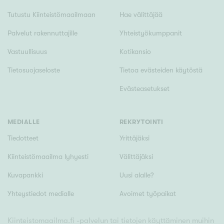
Tutustu Kiinteistömaailmaan
Hae välittäjää
Palvelut rakennuttajille
Yhteistyökumppanit
Vastuullisuus
Kotikansio
Tietosuojaseloste
Tietoa evästeiden käytöstä
Evästeasetukset
MEDIALLE
REKRYTOINTI
Tiedotteet
Yrittäjäksi
Kiinteistömaailma lyhyesti
Välittäjäksi
Kuvapankki
Uusi alalle?
Yhteystiedot medialle
Avoimet työpaikat
Kiinteistomaailma.fi -palvelun tai tietojen käyttäminen muihin