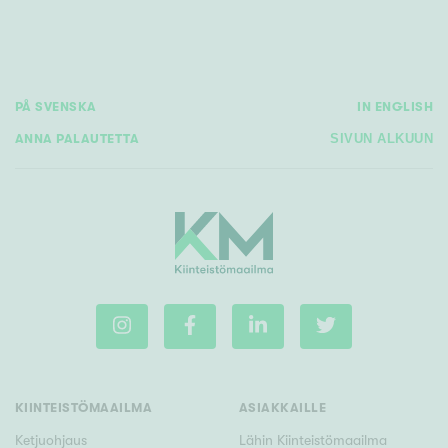
Hyvä
Tyydyttävä
Välttävä
PÅ SVENSKA
IN ENGLISH
Ominaisuudet
ANNA PALAUTETTA
SIVUN ALKUUN
Hissi
Järvi- tai merinäköala
Maalämpö
Oma ranta
Oma sauna
Parveke
Senioriasunto
KIINTEISTÖMAAILMA
ASIAKKAILLE
Ketjuohjaus
Lähin Kiinteistömaailma