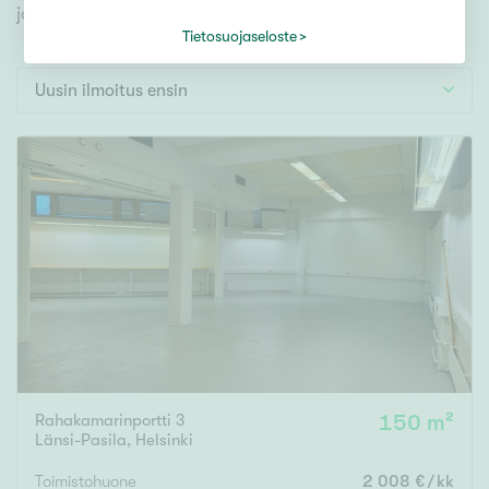
Tontti
jonka avulla löydät omien toiveidesi mukaisen kodin.
Vapaa-ajan asunto
Tietosuojaseloste
Toimitila
Uusin ilmoitus ensin
Autotalli
Muut
Hinta
€ / kk
Pinta-ala
Rahakamarinportti 3
150 m²
Länsi-Pasila
,
Helsinki
Asuinpinta-ala
Kokonaispinta-ala
Toimistohuone
2 008 €/kk