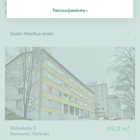
Tontti
hakutyökaluamme, jonka avulla löydät omien
Vapaa-ajan asunto
Tietosuojaseloste
toiveidesi mukaisen kodin.
Toimitila
Autotalli
Uusin ilmoitus ensin
Muut
Hinta
€ / kk
Pinta-ala
Asuinpinta-ala
Kokonaispinta-ala
Violankatu 3
39,5 m²
Hermanni
,
Helsinki