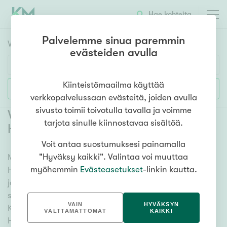
Hae kohteita
Palvelemme sinua paremmin
Vuokrakohteet
HAE
evästeiden avulla
Huoneluku
Kiinteistömaailma käyttää
Lisää hakuehtoja
verkkopalvelussaan evästeitä, joiden avulla
1h
2h
3h
4h
5h+
sivusto toimii toivotulla tavalla ja voimme
Vuokrattavat toimitilat Helsinki
tarjota sinulle kiinnostavaa sisältöä.
Hermanni
(
1
)
Voit antaa suostumuksesi painamalla
Asuntotyyppi
"Hyväksy kaikki". Valintaa voi muuttaa
Meiltä löydät vuokrattavat toimitilat Helsinki
Kerros-/luhtitalo
myöhemmin
Evästeasetukset
-linkin kautta.
Hermanni, oli tarpeesi mikä vain! Tuhansien kohteiden
Rivitalo/paritalo
ja satojen kiinteistönvälittäjien verkostomme auttaa
Omakoti-/erillistalo
sinua kenties elämäsi tärkeimmässä päätöksessä.
VAIN
HYVÄKSYN
Katso alta kaikki vuokrattavat toimitilat Helsinki
Maa- tai metsätila
VÄLTTÄMÄTTÖMÄT
KAIKKI
Hermanni. Hyödynnä myös kätevää