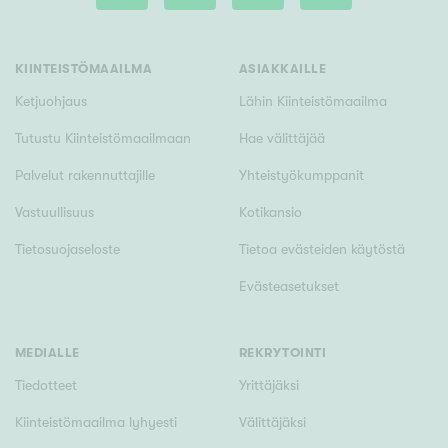
Hyvä
Tyydyttävä
KIINTEISTÖMAAILMA
ASIAKKAILLE
Välttävä
Ketjuohjaus
Lähin Kiinteistömaailma
Ominaisuudet
Tutustu Kiinteistömaailmaan
Hae välittäjää
Hissi
Palvelut rakennuttajille
Yhteistyökumppanit
Järvi- tai merinäköala
Vastuullisuus
Kotikansio
Maalämpö
Tietosuojaseloste
Tietoa evästeiden käytöstä
Oma ranta
Evästeasetukset
Oma sauna
Parveke
MEDIALLE
REKRYTOINTI
Senioriasunto
Tiedotteet
Yrittäjäksi
Kiinteistömaailma lyhyesti
Välittäjäksi