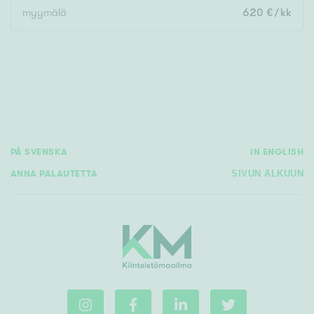
m²
myymälä
620 €/kk
Rakennusvuosi
PÅ SVENSKA
IN ENGLISH
Uudiskohteet
ANNA PALAUTETTA
SIVUN ALKUUN
Vain uudiskohteet
Ei uudiskohteita
Arvokohteet
Vain arvokohteet
Ei arvokohteita
Kunto