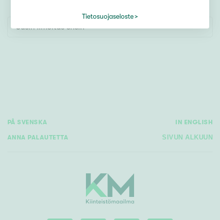
Tontti
Vapaa-ajan asunto
Tietosuojaseloste
Uusin ilmoitus ensin
Toimitila
Autotalli
Muut
Hinta
PÅ SVENSKA
IN ENGLISH
€ / kk
ANNA PALAUTETTA
SIVUN ALKUUN
Pinta-ala
Asuinpinta-ala
Kokonaispinta-ala