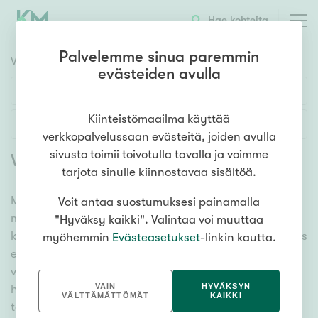
Hae kohteita
Palvelemme sinua paremmin
Vuokrakohteet
HAE
evästeiden avulla
Huoneluku
Kiinteistömaailma käyttää
Lisää hakuehtoja
verkkopalvelussaan evästeitä, joiden avulla
1h
2h
3h
4h
5h+
sivusto toimii toivotulla tavalla ja voimme
Vuokrattavat asunnot Vihti
tarjota sinulle kiinnostavaa sisältöä.
Meiltä löydät vuokrattavat asunnot Vihti, oli tarpeesi
Voit antaa suostumuksesi painamalla
Asuntotyyppi
mikä vain! Tuhansien kohteiden ja satojen
"Hyväksy kaikki". Valintaa voi muuttaa
Kerros-/luhtitalo
kiinteistönvälittäjien verkostomme auttaa sinua kenties
myöhemmin
Evästeasetukset
-linkin kautta.
Rivitalo/paritalo
elämäsi tärkeimmässä päätöksessä. Katso alta kaikki
vuokrattavat asunnot Vihti. Hyödynnä myös kätevää
Omakoti-/erillistalo
VAIN
HYVÄKSYN
hakutyökaluamme, jonka avulla löydät omien
Maa- tai metsätila
VÄLTTÄMÄTTÖMÄT
KAIKKI
toiveidesi mukaisen kodin.