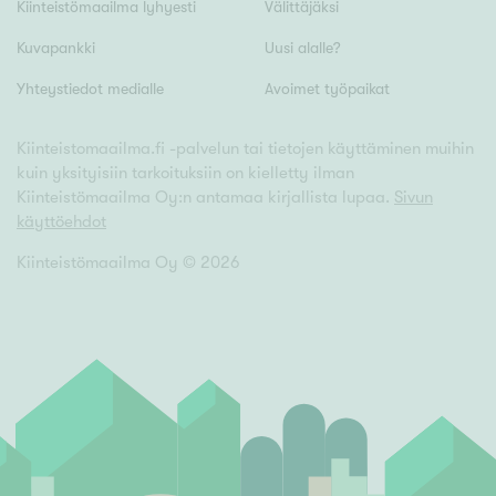
Kiinteistömaailma lyhyesti
Välittäjäksi
Hyvä
Tyydyttävä
Kuvapankki
Uusi alalle?
Välttävä
Yhteystiedot medialle
Avoimet työpaikat
Kiinteistomaailma.fi -palvelun tai tietojen käyttäminen muihin
Ominaisuudet
kuin yksityisiin tarkoituksiin on kielletty ilman
Hissi
Kiinteistömaailma Oy:n antamaa kirjallista lupaa.
Sivun
käyttöehdot
Järvi- tai merinäköala
Maalämpö
Kiinteistömaailma Oy ©
2026
Oma ranta
Oma sauna
Parveke
Senioriasunto