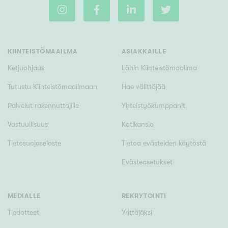
m²
KIINTEISTÖMAAILMA
ASIAKKAILLE
Rakennusvuosi
Ketjuohjaus
Lähin Kiinteistömaailma
Tutustu Kiinteistömaailmaan
Hae välittäjää
Palvelut rakennuttajille
Yhteistyökumppanit
Uudiskohteet
Vastuullisuus
Kotikansio
Vain uudiskohteet
Ei uudiskohteita
Tietosuojaseloste
Tietoa evästeiden käytöstä
Evästeasetukset
Arvokohteet
Vain arvokohteet
Ei arvokohteita
MEDIALLE
REKRYTOINTI
Tiedotteet
Yrittäjäksi
Kunto