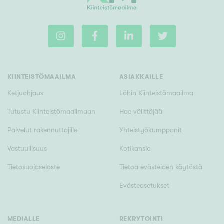
m²
Rakennusvuosi
KIINTEISTÖMAAILMA
ASIAKKAILLE
Ketjuohjaus
Lähin Kiinteistömaailma
Tutustu Kiinteistömaailmaan
Hae välittäjää
Uudiskohteet
Palvelut rakennuttajille
Yhteistyökumppanit
Vain uudiskohteet
Ei uudiskohteita
Vastuullisuus
Kotikansio
Arvokohteet
Tietosuojaseloste
Tietoa evästeiden käytöstä
Vain arvokohteet
Ei arvokohteita
Evästeasetukset
Kunto
MEDIALLE
REKRYTOINTI