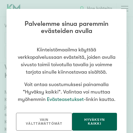
Hae kohteita
Palvelemme sinua paremmin
Vuokrakohteet
HAE
evästeiden avulla
Huoneluku
Kiinteistömaailma käyttää
Lisää hakuehtoja
verkkopalvelussaan evästeitä, joiden avulla
1h
2h
3h
4h
5h+
sivusto toimii toivotulla tavalla ja voimme
Vuokrattavat asunnot Valkeakoski
tarjota sinulle kiinnostavaa sisältöä.
Keskusta
Voit antaa suostumuksesi painamalla
Asuntotyyppi
"Hyväksy kaikki". Valintaa voi muuttaa
Meiltä löydät vuokrattavat asunnot Valkeakoski
Kerros-/luhtitalo
myöhemmin
Evästeasetukset
-linkin kautta.
Keskusta, oli tarpeesi mikä vain! Tuhansien kohteiden
Rivitalo/paritalo
ja satojen kiinteistönvälittäjien verkostomme auttaa
Omakoti-/erillistalo
sinua kenties elämäsi tärkeimmässä päätöksessä.
VAIN
HYVÄKSYN
Katso alta kaikki vuokrattavat asunnot Valkeakoski
Maa- tai metsätila
VÄLTTÄMÄTTÖMÄT
KAIKKI
Keskusta. Hyödynnä myös kätevää