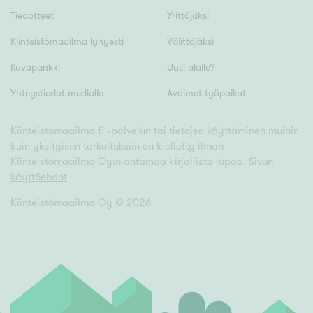
Hyvä
Tiedotteet
Yrittäjäksi
Tyydyttävä
Kiinteistömaailma lyhyesti
Välittäjäksi
Välttävä
Kuvapankki
Uusi alalle?
Yhteystiedot medialle
Avoimet työpaikat
Ominaisuudet
Hissi
Kiinteistomaailma.fi -palvelun tai tietojen käyttäminen muihin
Järvi- tai merinäköala
kuin yksityisiin tarkoituksiin on kielletty ilman
Kiinteistömaailma Oy:n antamaa kirjallista lupaa.
Sivun
Maalämpö
käyttöehdot
Oma ranta
Kiinteistömaailma Oy ©
2026
Oma sauna
Parveke
Senioriasunto