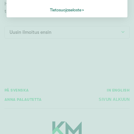
Tontti
hakutyökaluamme, jonka avulla löydät omien
Vapaa-ajan asunto
Tietosuojaseloste
toiveidesi mukaisen kodin.
Toimitila
Autotalli
Uusin ilmoitus ensin
Muut
Hinta
€ / kk
PÅ SVENSKA
IN ENGLISH
ANNA PALAUTETTA
SIVUN ALKUUN
Pinta-ala
Asuinpinta-ala
Kokonaispinta-ala