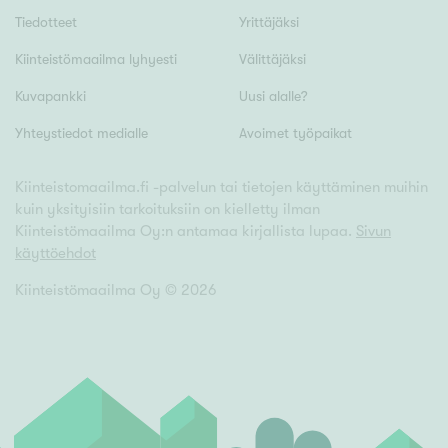
Hyvä
Tiedotteet
Yrittäjäksi
Tyydyttävä
Kiinteistömaailma lyhyesti
Välittäjäksi
Välttävä
Kuvapankki
Uusi alalle?
Yhteystiedot medialle
Avoimet työpaikat
Ominaisuudet
Hissi
Kiinteistomaailma.fi -palvelun tai tietojen käyttäminen muihin
Järvi- tai merinäköala
kuin yksityisiin tarkoituksiin on kielletty ilman
Kiinteistömaailma Oy:n antamaa kirjallista lupaa.
Sivun
Maalämpö
käyttöehdot
Oma ranta
Kiinteistömaailma Oy ©
2026
Oma sauna
Parveke
Senioriasunto