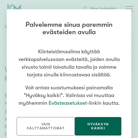
Hae kohteita
Palvelemme sinua paremmin
Vuokrakohteet
HAE
evästeiden avulla
Huoneluku
Kiinteistömaailma käyttää
Lisää hakuehtoja
verkkopalvelussaan evästeitä, joiden avulla
1h
2h
3h
4h
5h+
sivusto toimii toivotulla tavalla ja voimme
Vuokrattavat asunnot Tampere
tarjota sinulle kiinnostavaa sisältöä.
Hatanpää
Voit antaa suostumuksesi painamalla
Asuntotyyppi
"Hyväksy kaikki". Valintaa voi muuttaa
Meiltä löydät vuokrattavat asunnot Tampere
Kerros-/luhtitalo
myöhemmin
Evästeasetukset
-linkin kautta.
Hatanpää, oli tarpeesi mikä vain! Tuhansien kohteiden
Rivitalo/paritalo
ja satojen kiinteistönvälittäjien verkostomme auttaa
Omakoti-/erillistalo
sinua kenties elämäsi tärkeimmässä päätöksessä.
VAIN
HYVÄKSYN
Katso alta kaikki vuokrattavat asunnot Tampere
Maa- tai metsätila
VÄLTTÄMÄTTÖMÄT
KAIKKI
Hatanpää. Hyödynnä myös kätevää