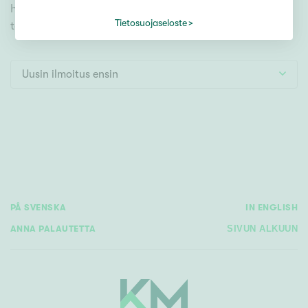
Tontti
hakutyökaluamme, jonka avulla löydät omien
Vapaa-ajan asunto
Tietosuojaseloste
toiveidesi mukaisen kodin.
Toimitila
Autotalli
Uusin ilmoitus ensin
Muut
Hinta
€ / kk
PÅ SVENSKA
IN ENGLISH
ANNA PALAUTETTA
SIVUN ALKUUN
Pinta-ala
Asuinpinta-ala
Kokonaispinta-ala