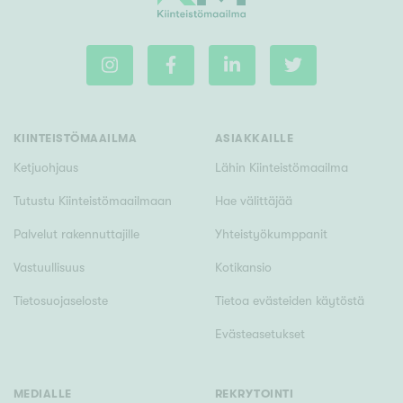
m²
Rakennusvuosi
KIINTEISTÖMAAILMA
ASIAKKAILLE
Ketjuohjaus
Lähin Kiinteistömaailma
Tutustu Kiinteistömaailmaan
Hae välittäjää
Uudiskohteet
Palvelut rakennuttajille
Yhteistyökumppanit
Vain uudiskohteet
Ei uudiskohteita
Vastuullisuus
Kotikansio
Arvokohteet
Tietosuojaseloste
Tietoa evästeiden käytöstä
Vain arvokohteet
Ei arvokohteita
Evästeasetukset
Kunto
MEDIALLE
REKRYTOINTI