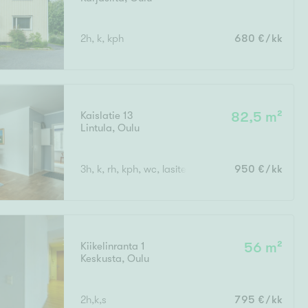
2h, k, kph
680 €/kk
Kaislatie 13
82,5 m²
Lintula
,
Oulu
3h, k, rh, kph, wc, lasitettu parveke
950 €/kk
Kiikelinranta 1
56 m²
Keskusta
,
Oulu
2h,k,s
795 €/kk