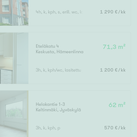
4h, k, kph, s, erill. wc, lasitettu p.
1 290 €/kk
Eteläkatu 4
71,3 m²
Keskusta
,
Hämeenlinna
3h, k, kph/wc, lasitettu parveke
1 200 €/kk
Helokantie 1-3
62 m²
Keltinmäki
,
Jyväskylä
3h, k, kph, p
570 €/kk