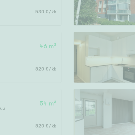
530 €/kk
46 m²
820 €/kk
54 m²
suu
820 €/kk