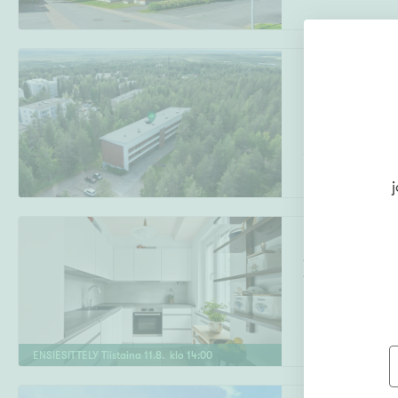
Karhuntie 15
Korkalovaara
,
Rovaniemi
1h, kk, kph
j
Aleksis Kiven k
Alppila
,
Helsink
2h, avok, vh, kp
ENSIESITTELY
Tiistaina
11
.
8
. klo
14
:
00