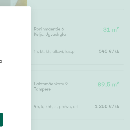
Roninmäentie 6
31 m²
Keljo
,
Jyväskylä
1h, kt, kh, alkovi, las.p
545 €/kk
ta
Lahtomäenkatu 9
89,5 m²
Tampere
4h, k, khh, s, ph/wc, erill. wc, vh + lasitettu parvek
1 250 €/kk