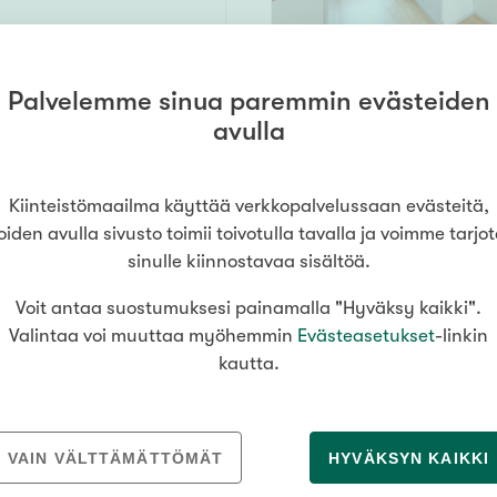
Palvelemme sinua paremmin evästeiden
39,5 m²
avulla
590 €/kk
Kiinteistömaailma käyttää verkkopalvelussaan evästeitä,
oiden avulla sivusto toimii toivotulla tavalla ja voimme tarjo
sinulle kiinnostavaa sisältöä.
Voit antaa suostumuksesi painamalla "Hyväksy kaikki".
atu 58
54,8 m²
Valintaa voi muuttaa myöhemmin
Evästeasetukset
-linkin
i
kautta.
h
960 €/kk
VAIN VÄLTTÄMÄTTÖMÄT
HYVÄKSYN KAIKKI