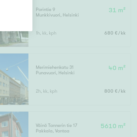
Porintie 9
31 m²
Munkkivuori
,
Helsinki
1h, kk, kph
680 €/kk
Merimiehenkatu 31
40 m²
Punavuori
,
Helsinki
2h, kk, kph
800 €/kk
Väinö Tannerin tie 17
5610 m²
Pakkala
,
Vantaa