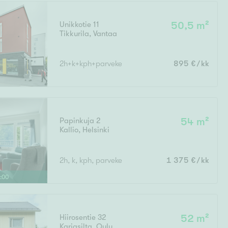
Unikkotie 11
50,5 m²
Tikkurila
,
Vantaa
Ei uudiskohteita
2h+k+kph+parveke
895 €/kk
Ei arvokohteita
Papinkuja 2
54 m²
Kallio
,
Helsinki
2h, k, kph, parveke
1 375 €/kk
:
00
Hiirosentie 32
52 m²
Karjasilta
,
Oulu