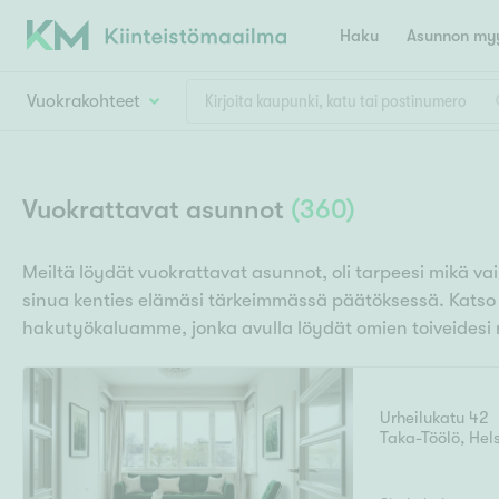
Haku
Asunnon myy
Vuokrakohteet
Valitse lähin myymäläpaikkakunta
Asun
Huoneluku
Vuokrattavat asunnot
(
360
)
E
K
Kiint
Tarj
Espoo
Ka
Meiltä löydät vuokrattavat asunnot, oli tarpeesi mikä va
Ka
sinua kenties elämäsi tärkeimmässä päätöksessä. Katso
Asuntotyyppi
Ki
Kiint
Ko
hakutyökaluamme, jonka avulla löydät omien toiveidesi
H
R
Digi
Hamina
Helsinki
Hyvinkää
Avoi
L
Hämeenlinna
Urheilukatu 42
Lah
Taka-Töölö
,
Hels
T
Lev
I
Päätök