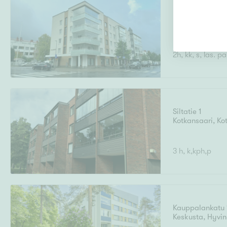
Rovakatu 10
Keskusta
,
Rovan
2h, kk, s, las. p
Siltatie 1
Kotkansaari
,
Ko
3 h, k,kph,p
Kauppalankatu 
Keskusta
,
Hyvi