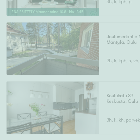
3h, k, kph, p
Ilmajoki
Ivalo
Asunto
M
T
ENSIESITTELY
Maanantaina
10
.
8
. klo
13
:
15
Kiintei
A
Mik
J
Joensuu
Jyväskylä
Järvenpää
Joulumerkintie 
N
Mäntylä
,
Oulu
No
Hinta
2h, k, kph, s, vh,
Pinta-ala
Koulukatu 39
Keskusta
,
Oulu
3h, k, kh, parve