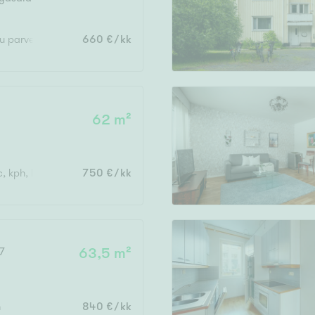
issi
Järvi- tai merinäköala
ttu parveke
660 €/kk
Maalämpö
Oma ranta
Oma sauna
62 m²
Parveke
Senioriasunto
c, kph, kodihoitotila
750 €/kk
 7
63,5 m²
h
840 €/kk