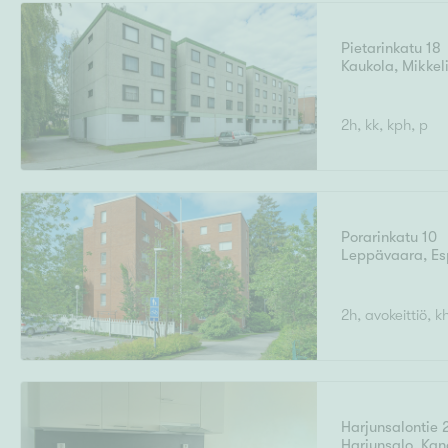
Rakennusvuosi
Pietarinkatu 18
Kaukola
,
Mikkel
Uudiskohteet
2h, kk, kph, p
Arvokohteet
Porarinkatu 10
Leppävaara
,
Es
Kunto
2h, avokeittiö, k
Harjunsalontie 
Harjunsalo
,
Kan