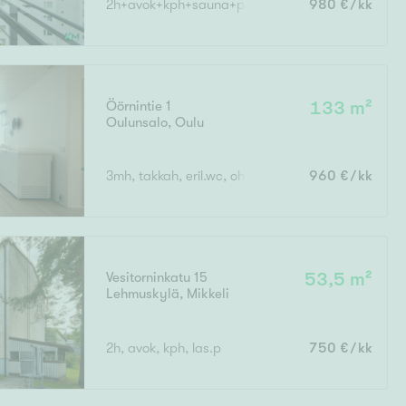
2h+avok+kph+sauna+parveke
980 €/kk
Ylivieska
Ylöjärvi
oki
rkulla
Öörnintie 1
133 m²
Oulunsalo
,
Oulu
3mh, takkah, eril.wc, oh, k, s
960 €/kk
Vesitorninkatu 15
53,5 m²
Kokonaispinta-ala
Lehmuskylä
,
Mikkeli
2h, avok, kph, las.p
750 €/kk