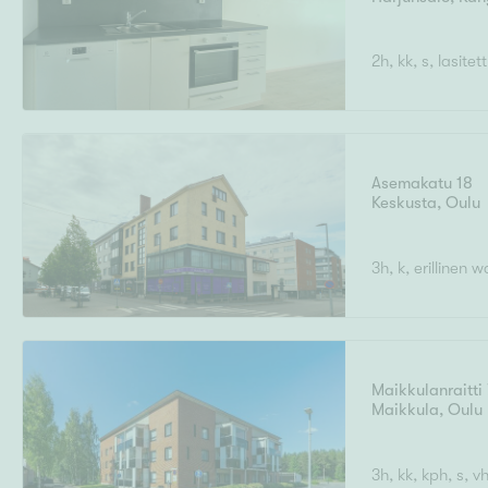
Ominaisuudet
H
2h, kk, s, lasite
Asemakatu 18
Keskusta
,
Oulu
3h, k, erillinen w
Maikkulanraitti
Maikkula
,
Oulu
3h, kk, kph, s, v