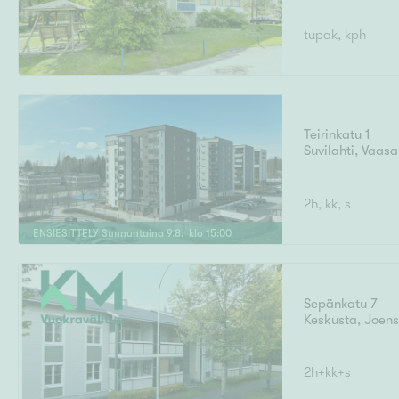
tupak, kph
Teirinkatu 1
Suvilahti
,
Vaasa
2h, kk, s
ENSIESITTELY
Sunnuntaina
9
.
8
. klo
15
:
00
Sepänkatu 7
Keskusta
,
Joen
2h+kk+s