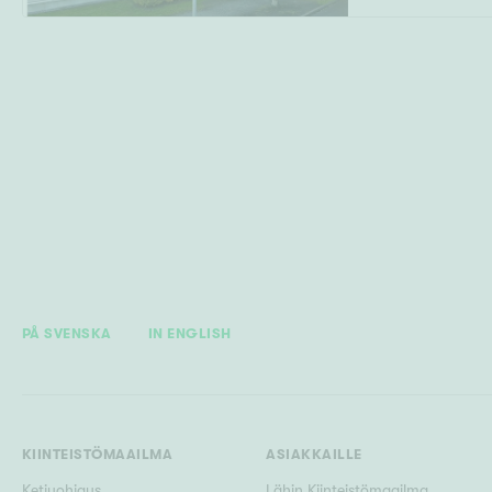
PÅ SVENSKA
IN ENGLISH
KIINTEISTÖMAAILMA
ASIAKKAILLE
Ketjuohjaus
Lähin Kiinteistömaailma