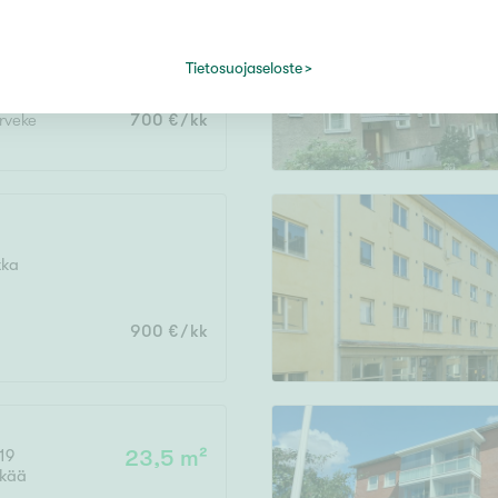
34 m²
iemi
Tietosuojaseloste
arveke
700 €/kk
tka
900 €/kk
19
23,5 m²
nkää