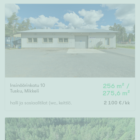
m²
Rakennusvuosi
Uudiskohteet
Vain uudiskohteet
Ei uudiskohteita
Insinöörinkatu 10
256 m² /
Tusku
,
Mikkeli
275,6 m²
Arvokohteet
halli ja sosiaalitilat (wc, keittiö, toimisto, pukuhuone)
2 100 €/kk
Vain arvokohteet
Ei arvokohteita
Kunto