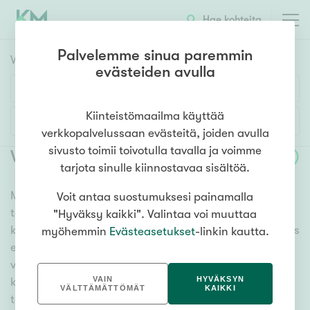
Hae kohteita
Palvelemme sinua paremmin
Vuokrakohteet
HAE
evästeiden avulla
Huoneluku
Kiinteistömaailma käyttää
Lisää hakuehtoja
verkkopalvelussaan evästeitä, joiden avulla
1h
2h
3h
4h
5h+
sivusto toimii toivotulla tavalla ja voimme
Vuokrattavat asunnot Mikkeli Tusku
(
3
)
tarjota sinulle kiinnostavaa sisältöä.
Meiltä löydät vuokrattavat asunnot Mikkeli Tusku, oli
Voit antaa suostumuksesi painamalla
Asuntotyyppi
tarpeesi mikä vain! Tuhansien kohteiden ja satojen
"Hyväksy kaikki". Valintaa voi muuttaa
Kerros-/luhtitalo
kiinteistönvälittäjien verkostomme auttaa sinua kenties
myöhemmin
Evästeasetukset
-linkin kautta.
Rivitalo/paritalo
elämäsi tärkeimmässä päätöksessä. Katso alta kaikki
vuokrattavat asunnot Mikkeli Tusku. Hyödynnä myös
Omakoti-/erillistalo
VAIN
HYVÄKSYN
kätevää hakutyökaluamme, jonka avulla löydät omien
Maa- tai metsätila
VÄLTTÄMÄTTÖMÄT
KAIKKI
toiveidesi mukaisen kodin.