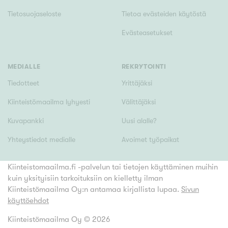
Tietosuojaseloste
Tietoa evästeiden käytöstä
Evästeasetukset
MEDIALLE
REKRYTOINTI
Tiedotteet
Yrittäjäksi
Kiinteistömaailma lyhyesti
Välittäjäksi
Kuvapankki
Uusi alalle?
Yhteystiedot medialle
Avoimet työpaikat
Kiinteistomaailma.fi -palvelun tai tietojen käyttäminen muihin
kuin yksityisiin tarkoituksiin on kielletty ilman
Kiinteistömaailma Oy:n antamaa kirjallista lupaa.
Sivun
käyttöehdot
Kiinteistömaailma Oy ©
2026