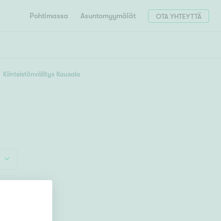
Pohtimassa
Asuntomyymälät
OTA YHTEYTTÄ
HAE
Hae postinumerosi perusteella
Kiinteistönvälitys Kausala
unnon ostajille
4h
5h+
 liittyvät
T
Tahko
Tampere
Tornio
Turku
totoimeksianto
Tuusula
V
 meidät
Vaasa
Valkeakoski
Vantaa
tys alueellasi
Varkaus
Y
vaniemi