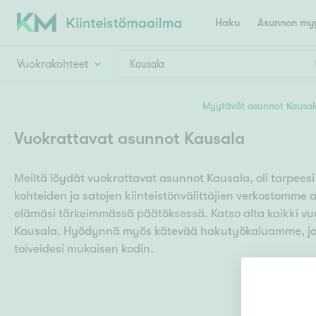
Haku
Asunnon myy
Vuokrakohteet
Valitse lähin myymäläpaikkakunta
Myytävät asunnot Kausal
Asun
Huoneluku
Vuokrattavat asunnot Kausala
E
K
Kiint
Tarj
Espoo
Ka
Meiltä löydät vuokrattavat asunnot Kausala, oli tarpees
Ka
Asuntotyyppi
Ki
kohteiden ja satojen kiinteistönvälittäjien verkostomme 
Kiint
Ko
H
elämäsi tärkeimmässä päätöksessä. Katso alta kaikki v
R
Digi
Kausala. Hyödynnä myös kätevää hakutyökaluamme, jon
Hamina
Helsinki
Hyvinkää
Avoi
toiveidesi mukaisen kodin.
L
Hämeenlinna
Lah
T
Lev
I
Päätök