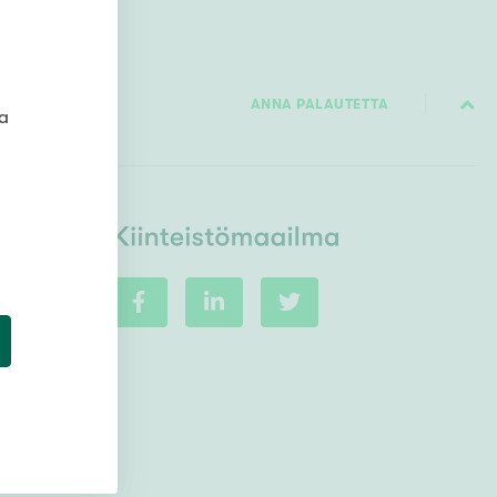
Ylivieska
Ylöjärvi
oki
ANNA PALAUTETTA
rkulla
ta
Kokonaispinta-ala