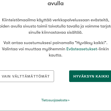
Senioriasuminen
avulla
jen hinnat
Valitse kiinteistönvälittäjä
oimitila
S
stönvälitys alueellasi
Arviointipalvelu
utotalli
keli
Mänttä
Kiinteistömaailma käyttää verkkopalvelussaan evästeitä,
Salo
Savonlinna
Seinäj
Muut
Siilinjärvi
Sotkamo
Söde
oiden avulla sivusto toimii toivotulla tavalla ja voimme tarjo
sinulle kiinnostavaa sisältöä.
kia
Nummela
Voit antaa suostumuksesi painamalla "Hyväksy kaikki".
€ / kk
Valintaa voi muuttaa myöhemmin
Evästeasetukset
-linkin
MEDIALLE
REKRYTOINTI
kautta.
Tiedotteet
Yrittäjäksi
Kiinteistömaailma lyhyesti
Välittäjäksi
Asuinpinta-ala
VAIN VÄLTTÄMÄTTÖMÄT
HYVÄKSYN KAIKKI
Kuvapankki
Uusi alalle?
Yhteystiedot medialle
Avoimet työpaikat
m²
Tietosuojaseloste