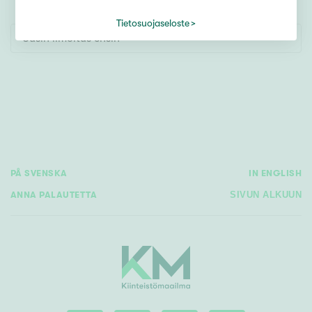
Tontti
Vapaa-ajan asunto
Tietosuojaseloste
Uusin ilmoitus ensin
Toimitila
Autotalli
Muut
Hinta
PÅ SVENSKA
IN ENGLISH
€ / kk
ANNA PALAUTETTA
SIVUN ALKUUN
Pinta-ala
Asuinpinta-ala
Kokonaispinta-ala