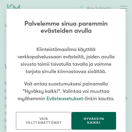
Hae kohteita
Palvelemme sinua paremmin
Vuokrakohteet
HAE
evästeiden avulla
Huoneluku
Kiinteistömaailma käyttää
Lisää hakuehtoja
verkkopalvelussaan evästeitä, joiden avulla
1h
2h
3h
4h
5h+
sivusto toimii toivotulla tavalla ja voimme
Vuokrattavat asunnot Kannonkoski
tarjota sinulle kiinnostavaa sisältöä.
Meiltä löydät vuokrattavat asunnot Kannonkoski, oli
Voit antaa suostumuksesi painamalla
Asuntotyyppi
tarpeesi mikä vain! Tuhansien kohteiden ja satojen
"Hyväksy kaikki". Valintaa voi muuttaa
Kerros-/luhtitalo
kiinteistönvälittäjien verkostomme auttaa sinua kenties
myöhemmin
Evästeasetukset
-linkin kautta.
Rivitalo/paritalo
elämäsi tärkeimmässä päätöksessä. Katso alta kaikki
vuokrattavat asunnot Kannonkoski. Hyödynnä myös
Omakoti-/erillistalo
VAIN
HYVÄKSYN
kätevää hakutyökaluamme, jonka avulla löydät omien
Maa- tai metsätila
VÄLTTÄMÄTTÖMÄT
KAIKKI
toiveidesi mukaisen kodin.