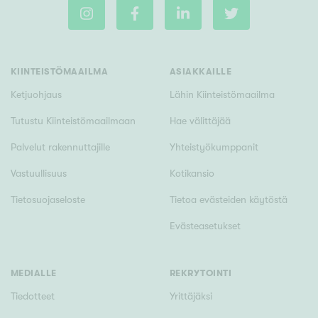
m²
KIINTEISTÖMAAILMA
ASIAKKAILLE
Rakennusvuosi
Ketjuohjaus
Lähin Kiinteistömaailma
Tutustu Kiinteistömaailmaan
Hae välittäjää
Palvelut rakennuttajille
Yhteistyökumppanit
Uudiskohteet
Vastuullisuus
Kotikansio
Vain uudiskohteet
Ei uudiskohteita
Tietosuojaseloste
Tietoa evästeiden käytöstä
Evästeasetukset
Arvokohteet
Vain arvokohteet
Ei arvokohteita
MEDIALLE
REKRYTOINTI
Tiedotteet
Yrittäjäksi
Kunto