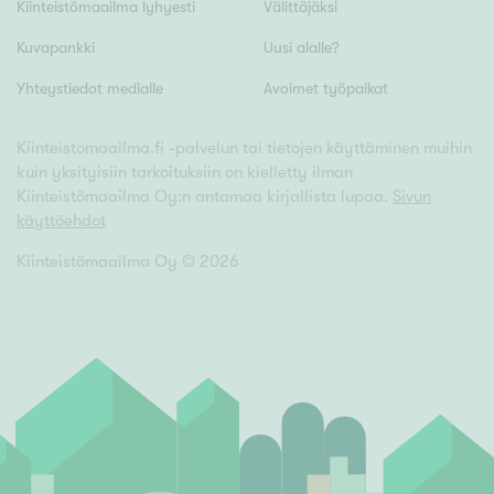
Kiinteistömaailma lyhyesti
Välittäjäksi
Hyvä
Tyydyttävä
Kuvapankki
Uusi alalle?
Välttävä
Yhteystiedot medialle
Avoimet työpaikat
Kiinteistomaailma.fi -palvelun tai tietojen käyttäminen muihin
Ominaisuudet
kuin yksityisiin tarkoituksiin on kielletty ilman
Hissi
Kiinteistömaailma Oy:n antamaa kirjallista lupaa.
Sivun
käyttöehdot
Järvi- tai merinäköala
Maalämpö
Kiinteistömaailma Oy ©
2026
Oma ranta
Oma sauna
Parveke
Senioriasunto