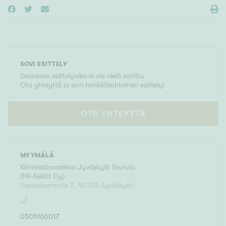
SOVI ESITTELY
Seuraava esittelyaika ei ole vielä sovittu.
Ota yhteyttä ja sovi henkilökohtainen esittely!
OTA YHTEYTTÄ
MYYMÄLÄ
Kiinteistömaailma
Jyväskylä Tourula
(
PR-Neliöt Oy
)
Vapaaherrantie 2
,
40100
Jyväskylä
0505160017