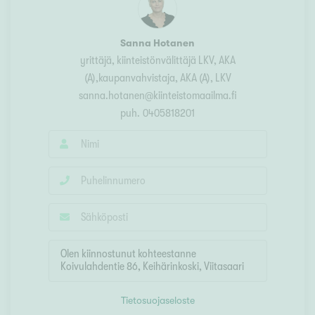
Sanna Hotanen
yrittäjä, kiinteistönvälittäjä LKV, AKA
(A),kaupanvahvistaja
, AKA (A), LKV
sanna.hotanen@kiinteistomaailma.fi
puh.
0405818201
Tietosuojaseloste