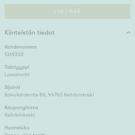
LUE LISÄÄ
Kiinteistön tiedot
Kohdenumero
1369332
Talotyyppi
Lomatontti
Sijainti
Koivulahdentie 86, 44760 Keihärinkoski
Kaupunginosa
Keihärinkoski
Huoneluku