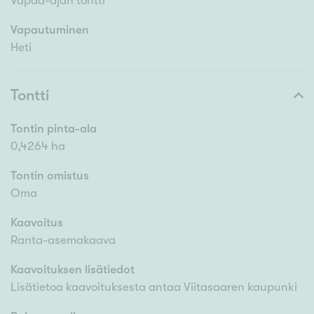
Vapaa-ajan tontti
Vapautuminen
Heti
Tontti
Tontin pinta-ala
0,4264 ha
Tontin omistus
Oma
Kaavoitus
Ranta-asemakaava
Kaavoituksen lisätiedot
Lisätietoa kaavoituksesta antaa Viitasaaren kaupunki