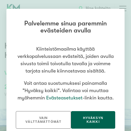
Hae kohteita
Palvelemme sinua paremmin
evästeiden avulla
Koivulahdentie 86
,
Kiinteistömaailma käyttää
Keihärinkoski
,
Viitasaari
verkkopalvelussaan evästeitä, joiden avulla
sivusto toimii toivotulla tavalla ja voimme
tarjota sinulle kiinnostavaa sisältöä.
Vapaa-ajan tontti
Voit antaa suostumuksesi painamalla
23 000,00 €
23 000,00 €
"Hyväksy kaikki". Valintaa voi muuttaa
Velaton hinta
Myyntihinta
myöhemmin
Evästeasetukset
-linkin kautta.
VAIN
HYVÄKSYN
VÄLTTÄMÄTTÖMÄT
KAIKKI