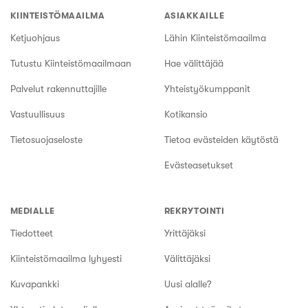
KIINTEISTÖMAAILMA
ASIAKKAILLE
Ketjuohjaus
Lähin Kiinteistömaailma
Tutustu Kiinteistömaailmaan
Hae välittäjää
Palvelut rakennuttajille
Yhteistyökumppanit
Vastuullisuus
Kotikansio
Tietosuojaseloste
Tietoa evästeiden käytöstä
Evästeasetukset
MEDIALLE
REKRYTOINTI
Tiedotteet
Yrittäjäksi
Kiinteistömaailma lyhyesti
Välittäjäksi
Kuvapankki
Uusi alalle?