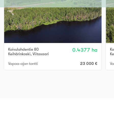
Koivulahdentie 80
0.4377 ha
Ko
Keihärinkoski
,
Viitasaari
Ke
Vapaa-ajan tontti
23 000 €
Va