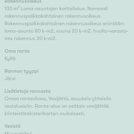
Rakennusoikeus
130 m² Loma-asuntojen korttelialue. Normaali
rakennuspaikkakohtainen rakennusoikeus.
Rakennuspaikkakohtainen rakennusoikeus enintään:
loma-asunto 80 k-m2, sauna 20 k-m2, huolto-varasto-
tms rakennus 30 k-m2.
Oma ranta
Kyllä
Rannan tyyppi
Järvi
Lisätietoja rannasta
Omaa rantaviivaa, Vesijättö, osuuksia yhteisiin
vesialueisiin. Ranta-alue on osittain vesijättöä
kiinteistörekisterikartan mukaisesti.
Vesistö
Muuruejärvi