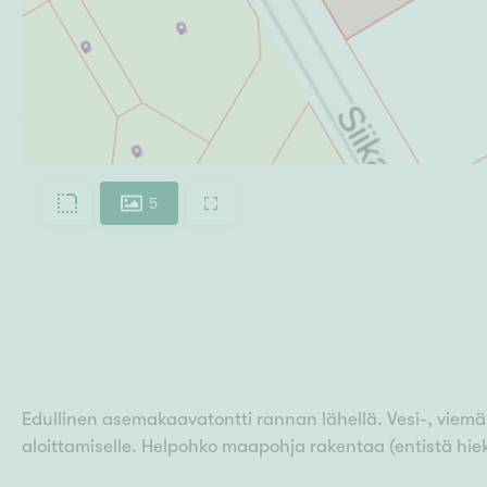
5
Edullinen asemakaavatontti rannan lähellä. Vesi-, viemär
aloittamiselle. Helpohko maapohja rakentaa (entistä hie