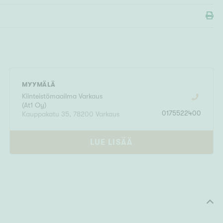
MYYMÄLÄ
Kiinteistömaailma
Varkaus
(
At1 Oy
)
0175522400
Kauppakatu 35
,
78200
Varkaus
LUE LISÄÄ