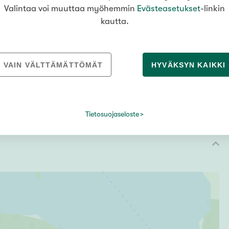
Valintaa voi muuttaa myöhemmin
Evästeasetukset
-linkin
kautta.
a antaa Varkauden kaupunki, maankäyttöosasto
VAIN VÄLTTÄMÄTTÖMÄT
HYVÄKSYN KAIKKI
n korttelialue.
Tietosuojaseloste