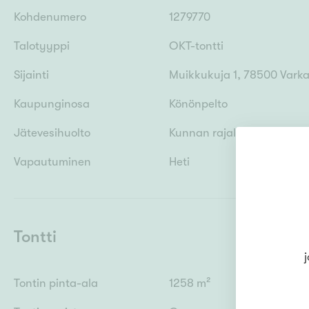
Kohdenumero
1279770
Talotyyppi
OKT-tontti
Sijainti
Muikkukuja 1, 78500 Vark
Kaupunginosa
Könönpelto
Jätevesihuolto
Kunnan rajalla
Vapautuminen
Heti
Tontti
j
Tontin pinta-ala
1258 m²