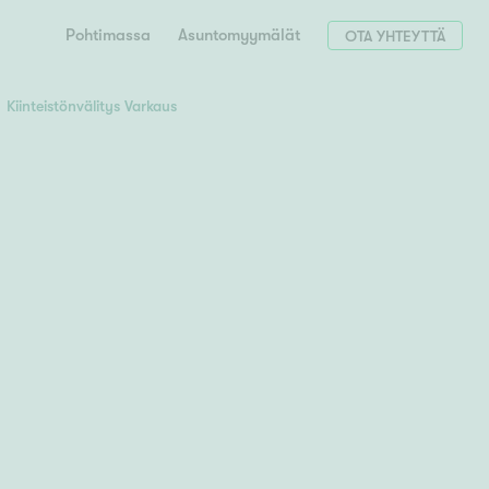
Pohtimassa
Asuntomyymälät
OTA YHTEYTTÄ
Kiinteistönvälitys Varkaus
Hae postinumerosi perusteella
unnon ostajille
 liittyvät
T
Tahko
Tampere
Tornio
Turku
totoimeksianto
Tuusula
V
 meidät
Vaasa
Valkeakoski
Vantaa
tys alueellasi
Varkaus
Y
vaniemi