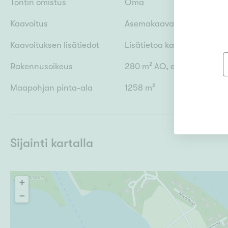
Tontin omistus
Oma
Kaavoitus
Asemakaava
Kaavoituksen lisätiedot
Lisätietoa kaavoituksest
Rakennusoikeus
280 m² AO, erillispientaloje
Maapohjan pinta-ala
1258 m²
Sijainti kartalla
+
−