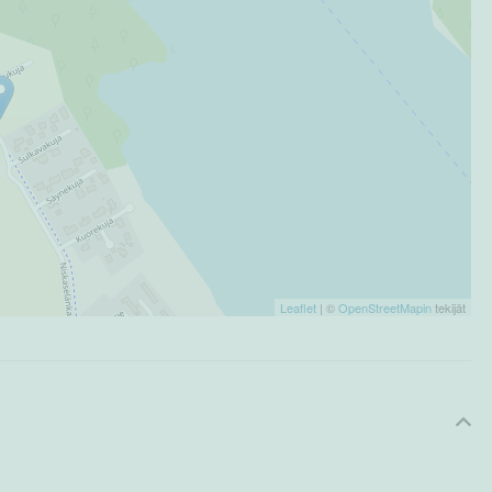
Leaflet
| ©
OpenStreetMapin
tekijät