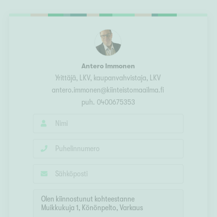
Ylivieska
Ylöjärvi
oki
rkulla
Antero Immonen
Yrittäjä, LKV, kaupanvahvistaja
, LKV
antero.immonen@kiinteistomaailma.fi
puh.
0400675353