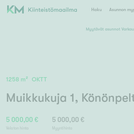
Haku
Asunnon myy
Myytävät asunnot Varkau
Valitse lähin myymäläpaikkakunta
Asun
E
K
Kiint
Tarj
Espoo
Ka
Ka
1258
m²
OKTT
Ki
Kiint
Ko
H
Digi
Muikkukuja 1
,
Könönpel
Hamina
Helsinki
Hyvinkää
Avoi
L
Hämeenlinna
Lah
5 000,00 €
5 000,00 €
Lev
I
Päätök
Velaton hinta
Myyntihinta