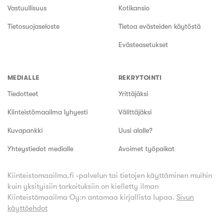
Vastuullisuus
Kotikansio
Tietosuojaseloste
Tietoa evästeiden käytöstä
Evästeasetukset
MEDIALLE
REKRYTOINTI
Tiedotteet
Yrittäjäksi
Kiinteistömaailma lyhyesti
Välittäjäksi
Kuvapankki
Uusi alalle?
Yhteystiedot medialle
Avoimet työpaikat
Kiinteistomaailma.fi -palvelun tai tietojen käyttäminen muihin
kuin yksityisiin tarkoituksiin on kielletty ilman
Kiinteistömaailma Oy:n antamaa kirjallista lupaa.
Sivun
käyttöehdot