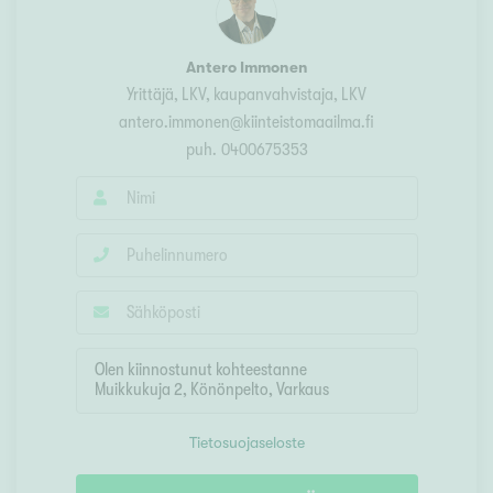
Antero Immonen
Yrittäjä, LKV, kaupanvahvistaja
, LKV
antero.immonen@kiinteistomaailma.fi
puh.
0400675353
Tietosuojaseloste