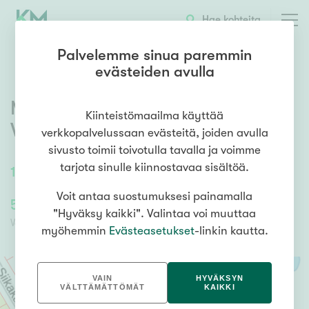
OTA YHTEYTTÄ
ESITTELY
KOHTEEN TIEDOT
Hae kohteita
Palvelemme sinua paremmin
evästeiden avulla
Muikkukuja 2
,
Könönpelto
,
Kiinteistömaailma käyttää
Varkaus
verkkopalvelussaan evästeitä, joiden avulla
sivusto toimii toivotulla tavalla ja voimme
tarjota sinulle kiinnostavaa sisältöä.
1200
m²
OKTT
Voit antaa suostumuksesi painamalla
5 000,00 €
5 000,00 €
"Hyväksy kaikki". Valintaa voi muuttaa
Velaton hinta
Myyntihinta
myöhemmin
Evästeasetukset
-linkin kautta.
VAIN
HYVÄKSYN
VÄLTTÄMÄTTÖMÄT
KAIKKI