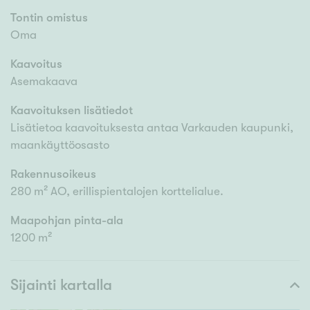
Tontin omistus
Oma
Kaavoitus
Asemakaava
Kaavoituksen lisätiedot
Lisätietoa kaavoituksesta antaa Varkauden kaupunki,
maankäyttöosasto
Rakennusoikeus
280 m² AO, erillispientalojen korttelialue.
Maapohjan pinta-ala
1200 m²
Sijainti kartalla