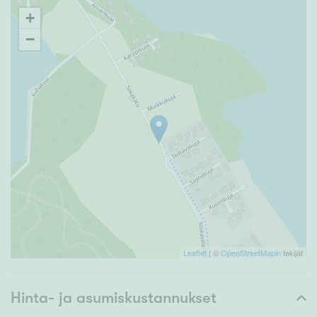
+
−
Leaflet
| ©
OpenStreetMapin
tekijät
Hinta- ja asumiskustannukset