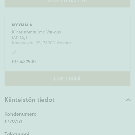
OTA YHTEYTTÄ
MYYMÄLÄ
Kiinteistömaailma
Varkaus
(
At1 Oy
)
Kauppakatu 35
,
78200
Varkaus
0175522400
LUE LISÄÄ
Kiinteistön tiedot
Kohdenumero
1279751
Talotyyppi