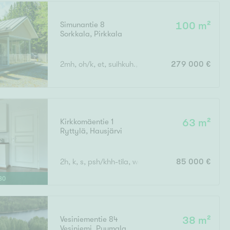
Simunantie 8
100 m²
Sorkkala
,
Pirkkala
Ei uudiskohteita
2mh, oh/k, et, suihkuh., s, wc, tekt.
279 000 €
Ei arvokohteita
Kirkkomäentie 1
63 m²
Ryttylä
,
Hausjärvi
2h, k, s, psh/khh-tila, wc, vh, varasto, katettu tera
85 000 €
30
Vesiniementie 84
38 m²
Vesiniemi
,
Puumala