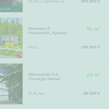
4(-5)h, k, kph/2wc, sauna + ulkovarasto
295 000 €
Ylivieska
Ylöjärvi
klo
14
:
15
oki
rkulla
Ahmankatu 8
94 m²
Hakalanmäki
,
Hyvinkää
4h,k,s
189 000 €
Kokonaispinta-ala
Siltavoudintie 14 b
23 m²
Oulunkylä
,
Helsinki
1h, kk, kph
85 000 €