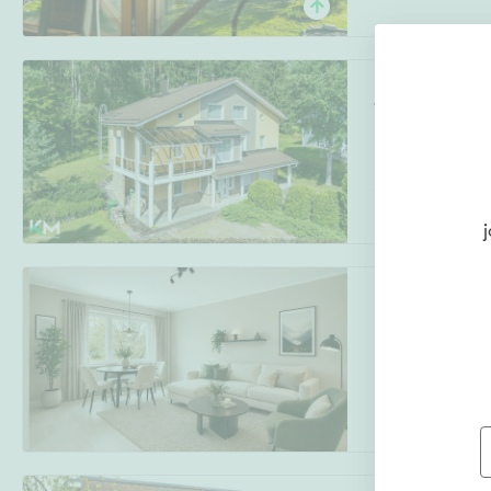
Vihmakatu 4
Kaarlaakso
,
Lah
11h, k, s, 2 kph, 
j
Portimopolku 3
Herttoniemi
,
Hel
2-3h+k+kph+par