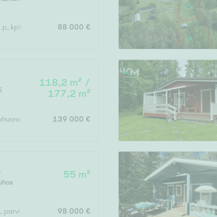
Järvi- tai merinäköala
Maalämpö
s.p, kph
88 000 €
Oma ranta
Oma sauna
Parveke
118,2 m² /
Senioriasunto
i
177,2 m²
ahuone, 2 wc, vh, katettu terassi, autotalli/varasto
139 000 €
9
55 m²
uhos
, parvi
98 000 €