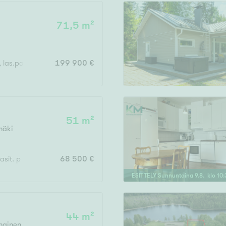
71,5 m²
Vain uudiskohteet
, las.parv
199 900 €
Vain arvokohteet
51 m²
mäki
Hyvä
Tyydyttävä
asit. p
68 500 €
Välttävä
ESITTELY
Sunnuntaina
9
.
8
. klo
10
:
issi
44 m²
nainen