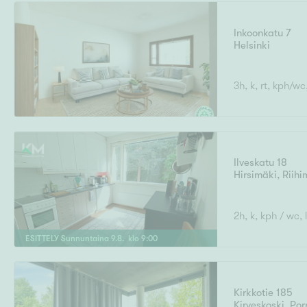
Inkoonkatu 7
Helsinki
Uudiskohteet
3h, k, rt, kph/wc
Arvokohteet
Ilveskatu 18
Hirsimäki
,
Riihi
Kunto
2h, k, kph / wc, l
ESITTELY
Sunnuntaina
9
.
8
. klo
9
:
00
Ominaisuudet
H
Kirkkotie 185
Kirveskoski
,
Por