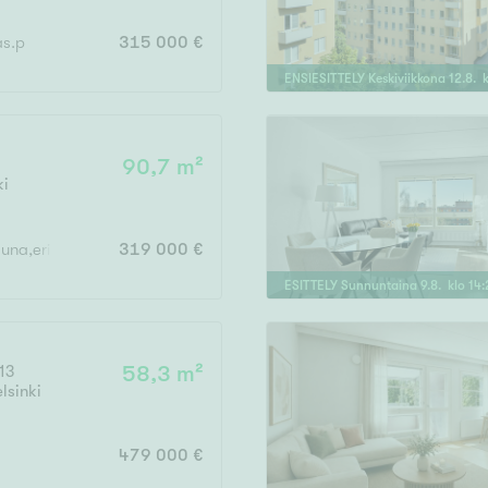
as.p
315 000 €
ENSIESITTELY
Keskiviikkona
12
.
8
. 
90,7 m²
ki
auna,erill.wc,päätypiha
319 000 €
ESITTELY
Sunnuntaina
9
.
8
. klo
14
:
13
58,3 m²
lsinki
479 000 €