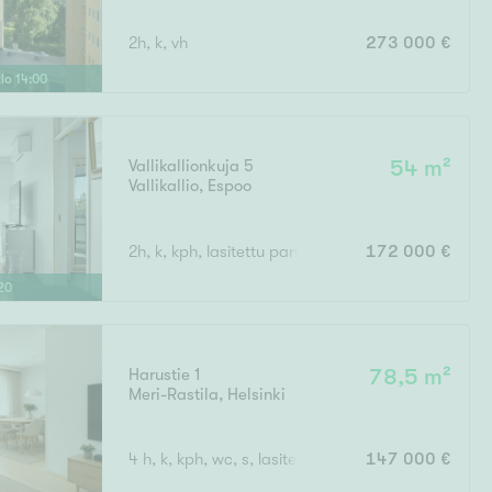
2h, k, vh
273 000 €
klo
14
:
00
Vallikallionkuja 5
54 m²
Vallikallio
,
Espoo
2h, k, kph, lasitettu parveke
172 000 €
20
Harustie 1
78,5 m²
Meri-Rastila
,
Helsinki
4 h, k, kph, wc, s, lasitettu parveke
147 000 €