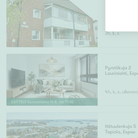
Kontionkatu 17
Kuhmo
3h, k, s
Pyrstökuja 2
Laurinlahti
,
Esp
4h, k, s, ulkovar
ESITTELY
Sunnuntaina
16
.
8
. klo
11
:
30
Itätuulenkuja 5
Tapiola
,
Espoo