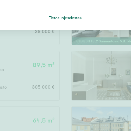
73,5 m²
Tietosuojaseloste
28 000 €
ENSIESITTELY
Sunnuntaina
9
.
8
. k
89,5 m²
oo
asto
305 000 €
64,5 m²