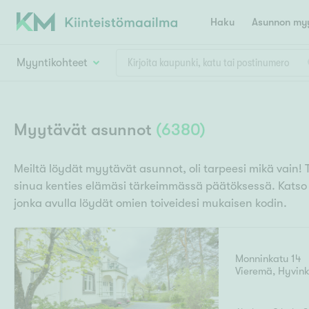
Haku
Asunnon myy
Myyntikohteet
Valitse lähin myymäläpaikkakunta
Asun
Huoneluku
Myytävät asunnot
(
6380
)
E
K
Kiint
Tarj
Espoo
Ka
Meiltä löydät myytävät asunnot, oli tarpeesi mikä vain! 
Ka
sinua kenties elämäsi tärkeimmässä päätöksessä. Kats
Asuntotyyppi
Ki
Kiint
Ko
jonka avulla löydät omien toiveidesi mukaisen kodin.
H
R
Digi
Hamina
Helsinki
Hyvinkää
Avoi
L
Hämeenlinna
Monninkatu 14
Lah
Vieremä
,
Hyvin
T
Lev
I
Päätök