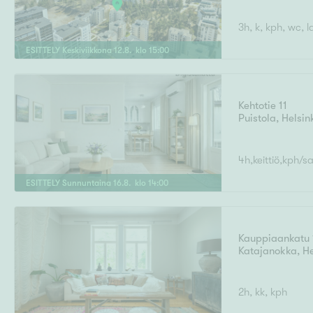
3h, k, kph, wc, l
ESITTELY
Keskiviikkona
12
.
8
. klo
15
:
00
Kehtotie 11
Puistola
,
Helsin
4h,keittiö,kph/s
ESITTELY
Sunnuntaina
16
.
8
. klo
14
:
00
Kauppiaankatu 
Katajanokka
,
He
2h, kk, kph