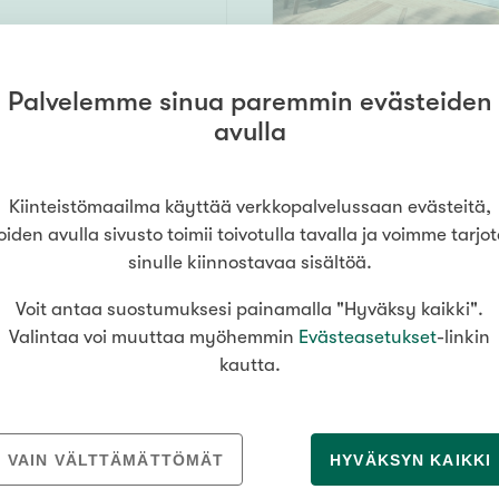
Palvelemme sinua paremmin evästeiden
257,5 m² /
avulla
ti
327 m²
3 wc, 3 vh, at, var./tekn. tila
560 000 €
Kiinteistömaailma käyttää verkkopalvelussaan evästeitä,
oiden avulla sivusto toimii toivotulla tavalla ja voimme tarjo
sinulle kiinnostavaa sisältöä.
Voit antaa suostumuksesi painamalla "Hyväksy kaikki".
65 m²
Valintaa voi muuttaa myöhemmin
Evästeasetukset
-linkin
sinki
kautta.
veke
287 000 €
ENSIESITTELY
Sunnuntaina
9
.
8
. k
VAIN VÄLTTÄMÄTTÖMÄT
HYVÄKSYN KAIKKI