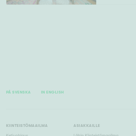
PÅ SVENSKA
IN ENGLISH
KIINTEISTÖMAAILMA
ASIAKKAILLE
Ketjuohjaus
Lähin Kiinteistömaailma