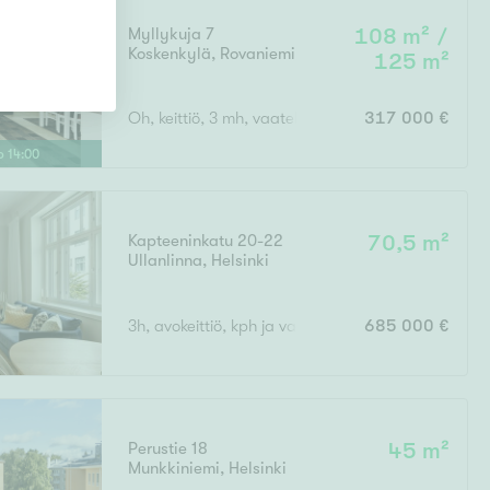
Myllykuja 7
108 m² /
Koskenkylä
,
Rovaniemi
125 m²
Oh, keittiö, 3 mh, vaatehuone, kodinhoitohuone, wc
317 000 €
lo
14
:
00
Kapteeninkatu 20-22
70,5 m²
Ullanlinna
,
Helsinki
3h, avokeittiö, kph ja vaatehuone
685 000 €
Perustie 18
45 m²
Munkkiniemi
,
Helsinki