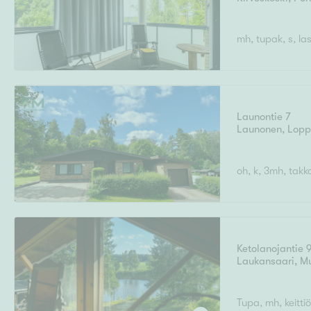
mh, tupak, s, la
Launontie 7
Launonen
,
Lopp
oh, k, 3mh, takk
Ketolanojantie 
Laukansaari
,
M
Tupa, mh, keittiö