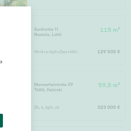
Suntiontie 11
115 m²
Nastola
,
Lahti
4h+k+s+kph+2wc+khh/vh+p
129 500 €
ta
Mannerheimintie 29
59,5 m²
Töölö
,
Helsinki
2h, k, kph, vh
323 000 €
lo
11
:
00