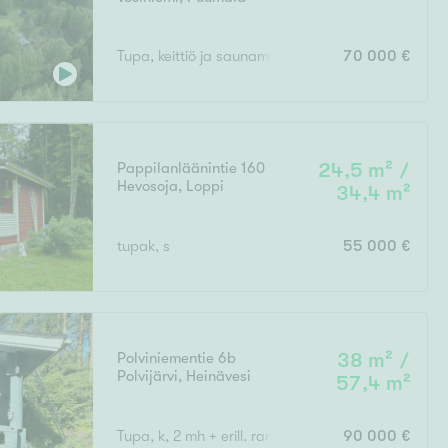
Tupa, keittiö ja saunamökki tuvalla
70 000 €
Pappilanläänintie 160
24,5 m² /
Hevosoja
,
Loppi
34,4 m²
tupak, s
55 000 €
Polviniementie 6b
38 m² /
Polvijärvi
,
Heinävesi
57,4 m²
Tupa, k, 2 mh + erill. rantasaunarakennus
90 000 €