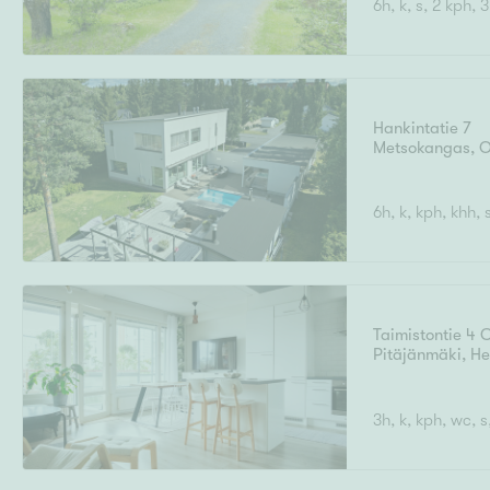
6h, k, s, 2 kph, 
Ilmajoki
Ivalo
Asunto
M
T
Kiintei
A
Mik
J
Joensuu
Jyväskylä
Järvenpää
Hankintatie 7
N
Metsokangas
,
O
No
Hinta
6h, k, kph, khh, s
Pinta-ala
Taimistontie 4 
Pitäjänmäki
,
He
3h, k, kph, wc, s
Rakennusvuosi