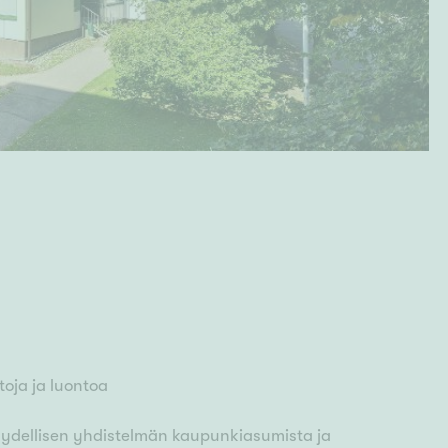
oja ja luontoa
äydellisen yhdistelmän kaupunkiasumista ja