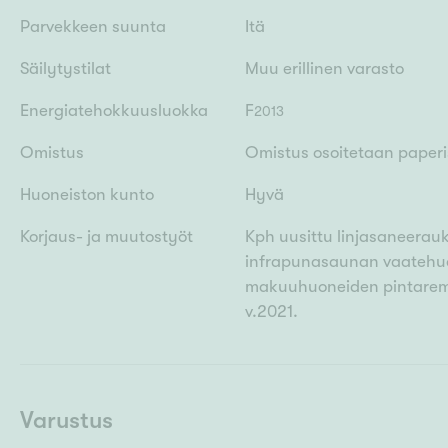
Parvekkeen suunta
Itä
Säilytystilat
Muu erillinen varasto
Energiatehokkuusluokka
F
2013
Omistus
Omistus osoitetaan paperis
Huoneiston kunto
Hyvä
Korjaus- ja muutostyöt
Kph uusittu linjasaneerau
infrapunasaunan vaatehuon
makuuhuoneiden pintaremo
v.2021.
Varustus