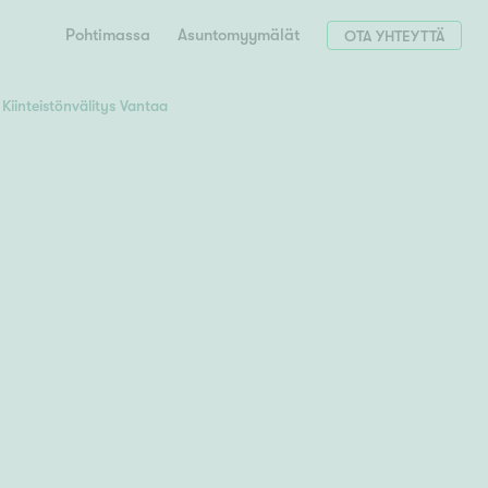
Pohtimassa
Asuntomyymälät
OTA YHTEYTTÄ
Kiinteistönvälitys Vantaa
Hae postinumerosi perusteella
unnon ostajille
 liittyvät
T
Tahko
Tampere
Tornio
Turku
totoimeksianto
Tuusula
V
 meidät
Vaasa
Valkeakoski
Vantaa
tys alueellasi
Varkaus
Y
vaniemi