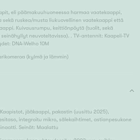
pit, eli päämakuuhuoneessa harmaa vaatekaappi,
sekä ruskea/musta liukuovellinen vaatekaappi että
appi. Kuivausrumpu, keittiönpöytä (tuolit, sekä
seinähyllyt neuvoteltavissa). . TV-antennit: Kaapeli-TV
teydet: DNA-Welho 10M
larikomeroa (kylmä ja lämmin)
 Kaapistot, jääkaappi, pakastin (uusittu 2025),
esitaso, integroitu mikro, sälekaihtimet, astianpesukone
inaatti. Seinät: Maalattu