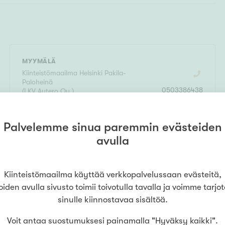
MYYMÄLÄ
Kiinteistömaailma
Helsinki Pakila-
Paloheinä
0503386438
(
LKV Autero Oy
)
Pakilantie 85 (Lh 13)
,
00660
Helsinki
Palvelemme sinua paremmin evästeiden
LUE LISÄÄ
avulla
Kiinteistömaailma käyttää verkkopalvelussaan evästeitä,
oiden avulla sivusto toimii toivotulla tavalla ja voimme tarjo
sinulle kiinnostavaa sisältöä.
Voit antaa suostumuksesi painamalla "Hyväksy kaikki".