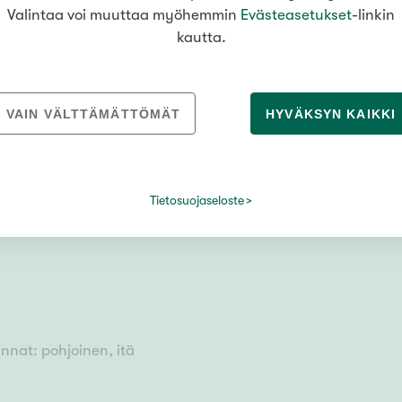
Valintaa voi muuttaa myöhemmin
Evästeasetukset
-linkin
kautta.
ntaa
VAIN VÄLTTÄMÄTTÖMÄT
HYVÄKSYN KAIKKI
a, parveke
mukaan
Tietosuojaseloste
nnat: pohjoinen, itä