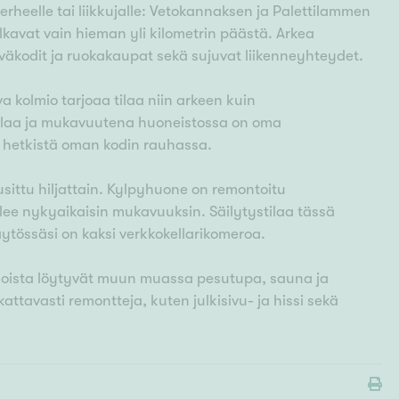
perheelle tai liikkujalle: Vetokannaksen ja Palettilammen
alkavat vain hieman yli kilometrin päästä. Arkea
äiväkodit ja ruokakaupat sekä sujuvat liikenneyhteydet.
a kolmio tarjoaa tilaa niin arkeen kuin
utilaa ja mukavuutena huoneistossa on oma
 hetkistä oman kodin rauhassa.
sittu hiljattain. Kylpyhuone on remontoitu
ee nykyaikaisin mukavuuksin. Säilytystilaa tässä
äytössäsi on kaksi verkkokellarikomeroa.
iloista löytyvät muun muassa pesutupa, sauna ja
kattavasti remontteja, kuten julkisivu- ja hissi sekä