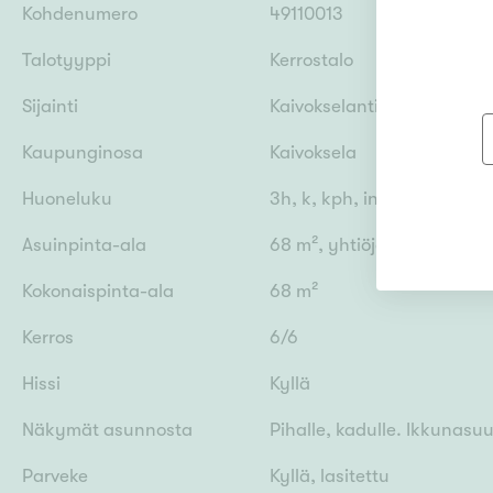
Kohdenumero
49110013
Talotyyppi
Kerrostalo
Sijainti
Kaivokselantie 4, 01610 Va
Kaupunginosa
Kaivoksela
Huoneluku
3h, k, kph, infrapunasaun
Asuinpinta-ala
68 m², yhtiöjärjestyksen 
Kokonaispinta-ala
68 m²
Kerros
6/6
Hissi
Kyllä
Näkymät asunnosta
Pihalle, kadulle. Ikkunasuu
Parveke
Kyllä, lasitettu