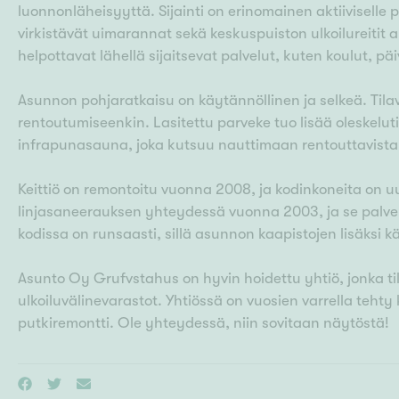
luonnonläheisyyttä. Sijainti on erinomainen aktiiviselle 
virkistävät uimarannat sekä keskuspuiston ulkoilureitit 
helpottavat lähellä sijaitsevat palvelut, kuten koulut, p
Asunnon pohjaratkaisu on käytännöllinen ja selkeä. Tilav
rentoutumiseenkin. Lasitettu parveke tuo lisää oleskel
infrapunasauna, joka kutsuu nauttimaan rentouttavista
Keittiö on remontoitu vuonna 2008, ja kodinkoneita on uu
linjasaneerauksen yhteydessä vuonna 2003, ja se palvel
kodissa on runsaasti, sillä asunnon kaapistojen lisäksi k
Asunto Oy Grufvstahus on hyvin hoidettu yhtiö, jonka t
ulkoiluvälinevarastot. Yhtiössä on vuosien varrella tehty 
putkiremontti. Ole yhteydessä, niin sovitaan näytöstä!