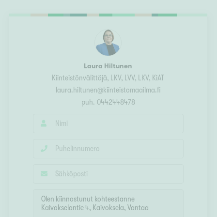
Ylivieska
Ylöjärvi
oki
rkulla
Laura Hiltunen
Kiinteistönvälittäjä, LKV, LVV
, LKV, KiAT
laura.hiltunen@kiinteistomaailma.fi
puh.
0442448478