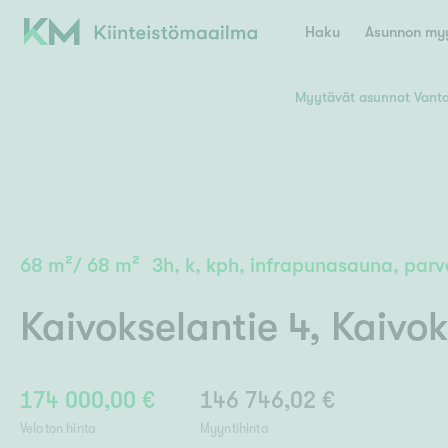
Haku
Asunnon myy
Myytävät asunnot Vant
Valitse lähin myymäläpaikkakunta
Asun
E
K
Kiint
Tarj
Espoo
Ka
Ka
68
m²
/
68
m²
3h, k, kph, infrapunasauna, par
Ki
Kiint
Ko
H
Digi
Kaivokselantie 4
,
Kaivok
Hamina
Helsinki
Hyvinkää
Avoi
L
Hämeenlinna
Lah
174 000,00 €
146 746,02 €
Lev
I
Päätök
Velaton hinta
Myyntihinta