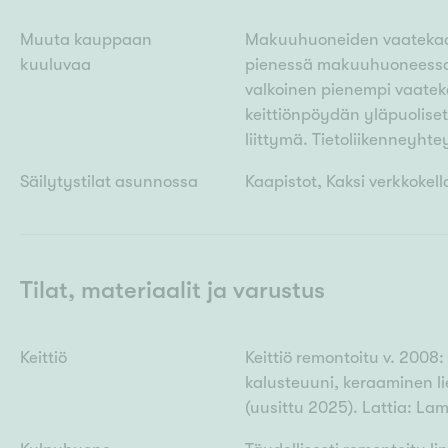
Muuta kauppaan
Makuuhuoneiden vaatekaa
kuuluvaa
pienessä makuuhuoneessa 
valkoinen pienempi vaateka
keittiönpöydän yläpuoliset 
liittymä. Tietoliikenneyh
Säilytystilat asunnossa
Kaapistot, Kaksi verkkokel
Tilat, materiaalit ja varustus
Keittiö
Keittiö remontoitu v. 2008:
kalusteuuni, keraaminen li
(uusittu 2025). Lattia: Lam