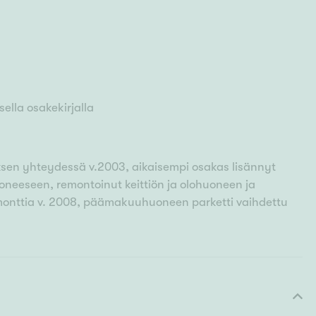
ella osakekirjalla
ksen yhteydessä v.2003, aikaisempi osakas lisännyt
eeseen, remontoinut keittiön ja olohuoneen ja
nttia v. 2008, päämakuuhuoneen parketti vaihdettu