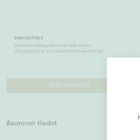
SOVI ESITTELY
Seuraava esittelyaika ei ole vielä sovittu.
Ota yhteyttä ja sovi henkilökohtainen esittely!
OTA YHTEYTTÄ
j
Asunnon tiedot