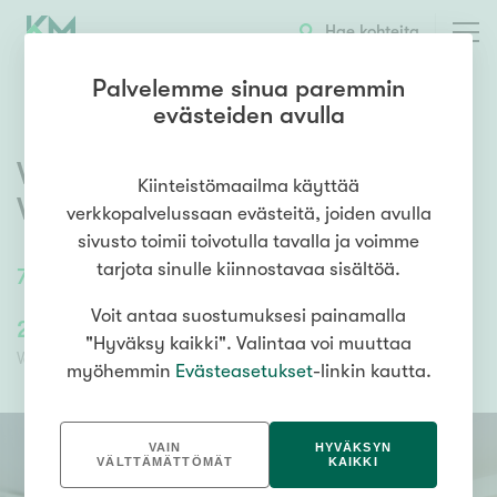
OTA YHTEYTTÄ
ESITTELY
KOHTEEN TIEDOT
Hae kohteita
Palvelemme sinua paremmin
evästeiden avulla
Väinö Tannerin tie 13
,
Pakkala
,
Kiinteistömaailma käyttää
Vantaa
verkkopalvelussaan evästeitä, joiden avulla
sivusto toimii toivotulla tavalla ja voimme
tarjota sinulle kiinnostavaa sisältöä.
76
m²
/
76
m²
3h, k, kph, s, parv
Voit antaa suostumuksesi painamalla
279 000,00 €
279 000,00 €
"Hyväksy kaikki". Valintaa voi muuttaa
Velaton hinta
Myyntihinta
myöhemmin
Evästeasetukset
-linkin kautta.
VAIN
HYVÄKSYN
VÄLTTÄMÄTTÖMÄT
KAIKKI