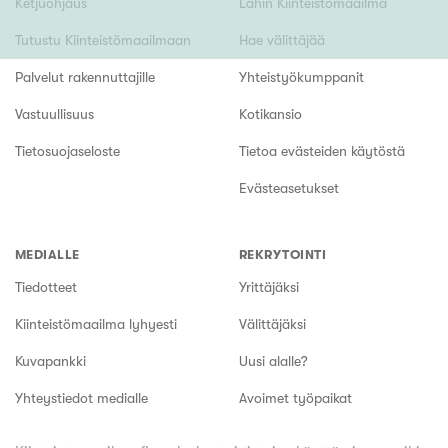
Ketjuohjaus
Lähin Kiinteistömaailma
Tutustu Kiinteistömaailmaan
Hae välittäjää
Palvelut rakennuttajille
Yhteistyökumppanit
Vastuullisuus
Kotikansio
Tietosuojaseloste
Tietoa evästeiden käytöstä
Evästeasetukset
MEDIALLE
REKRYTOINTI
Tiedotteet
Yrittäjäksi
Kiinteistömaailma lyhyesti
Välittäjäksi
Kuvapankki
Uusi alalle?
Yhteystiedot medialle
Avoimet työpaikat