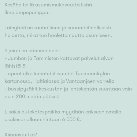
Kesähelteillä asumismukavuutta lisää
ilmalämpöpumppu.
Taloyhtiö on rauhallinen ja suunnitelmallisesti
hoidettu, mikä tuo huolettomuutta asumiseen.
Sijainti on erinomainen:
- Jumbon ja Tammiston kattavat palvelut aivan
lähistöllä
- upeat ulkoilumahdollisuudet Tuomarinkylän
kartanossa, Haltialassa ja Vantaanjoen varrella
- bussipysäkit keskustan ja lentokentän suuntaan vain
noin 200 metrin päässä
Lisäksi autokatospaikka myydään erikseen omalla
osakesarjallaan hintaan 6 000 €.
Kiinnostuitko?