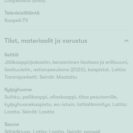
Laajakaista (Elisa)
Televisioliitäntä
Kaapeli-TV
Tilat, materiaalit ja varustus
Keittiö
Jääkaappi/pakastin, keraaminen liesitaso ja erillisuuni,
liesituuletin, astianpesukone (2026), kaapistot. Lattia:
Tammiparketti. Seinät: Maalattu
Kylpyhuone
Suihku, peilikaappi, allaskaappi, tilaa pesutornille,
kylpyhuonekaapisto, wc-istuin, lattialämmitys. Lattia:
Laatta. Seinät: Laatta
Sauna
Sähkökiuas. Lattia: Laatta. Seinät: paneeli