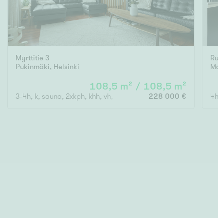
Myrttitie 3
Ru
Pukinmäki
,
Helsinki
Ma
108,5 m² / 108,5 m²
3-4h, k, sauna, 2xkph, khh, vh, parveke(lasitettu)
228 000 €
4h