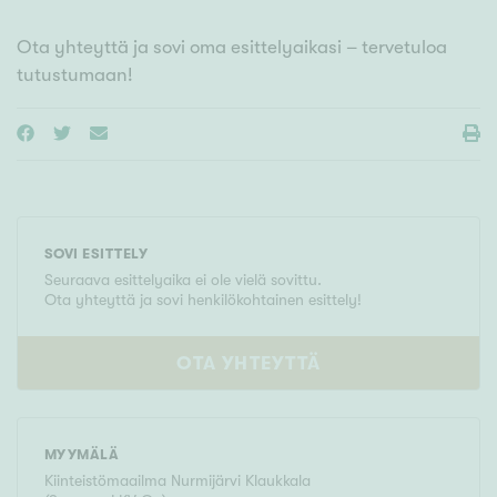
Ota yhteyttä ja sovi oma esittelyaikasi – tervetuloa
tutustumaan!
SOVI ESITTELY
Seuraava esittelyaika ei ole vielä sovittu.
Ota yhteyttä ja sovi henkilökohtainen esittely!
OTA YHTEYTTÄ
MYYMÄLÄ
Kiinteistömaailma
Nurmijärvi Klaukkala