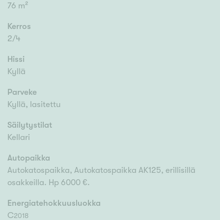
76 m²
Kerros
2/4
Hissi
Kyllä
Parveke
Kyllä, lasitettu
Säilytystilat
Kellari
Autopaikka
Autokatospaikka, Autokatospaikka AK125, erillisillä
osakkeilla. Hp 6000 €.
Energiatehokkuusluokka
C
2018