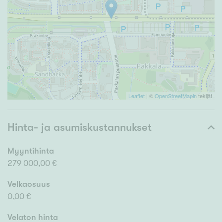
Leaflet
| ©
OpenStreetMapin
tekijät
Hinta- ja asumiskustannukset
Myyntihinta
279 000,00 €
Velkaosuus
0,00 €
Velaton hinta