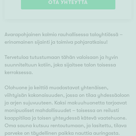
OTA YHTEYTTÄ
Avarapohjainen kolmio rauhallisessa taloyhtiössä –
erinomainen sijainti ja toimiva pohjaratkaisu!
Tervetuloa tutustumaan tähän valoisaan ja hyvin
suunniteltuun kotiin, joka sijaitsee talon toisessa
kerroksessa.
Olohuone ja keittiö muodostavat yhtenäisen,
viihtyisän kokonaisuuden, jossa on tilaa yhdessäoloon
ja arjen sujuvuuteen. Kaksi makuuhuonetta tarjoavat
monipuoliset mahdollisuudet – toisessa on reilusti
kaappitilaa ja toisen yhteydessä kätevä vaatehuone.
Oma sauna kutsuu rentoutumaan, ja lasitettu, tilava
parveke on täydellinen paikka nauttia auringosta.