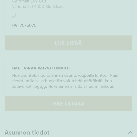
(
Saranen LKV Oy
)
Viirintie 3
,
01800
Klaukkala
0447575075
LUE LISÄÄ
HAE LAINAA VAIVATTOMASTI
Hae asuntolainaa jo ennen asuntokaupoille lähtöä. Näin
tiedät, millaisella budjetilla voit tehdä päätöksiä, kun
sopiva koti löytyy. Hakeminen ei sido sinua mihinkään.
HAE LAINAA
Asunnon tiedot