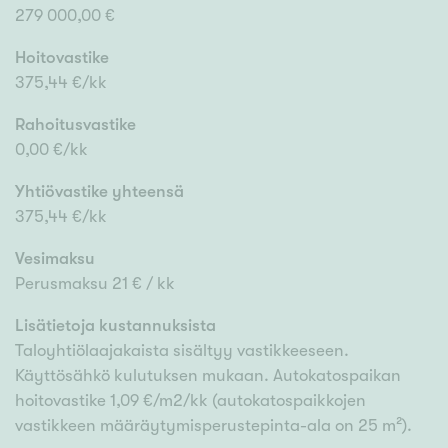
279 000,00 €
Hoitovastike
375,44 €/kk
Rahoitusvastike
0,00 €/kk
Yhtiövastike yhteensä
375,44 €/kk
Vesimaksu
Perusmaksu 21 € / kk
Lisätietoja kustannuksista
Taloyhtiölaajakaista sisältyy vastikkeeseen.
Käyttösähkö kulutuksen mukaan. Autokatospaikan
hoitovastike 1,09 €/m2/kk (autokatospaikkojen
vastikkeen määräytymisperustepinta-ala on 25 m²).