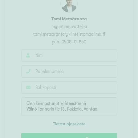
Tomi Metsäranta
myyntineuvottelija
tomi.metsaranta@kiinteistomaailma.fi
puh.
0408404850
Tietosuojaseloste