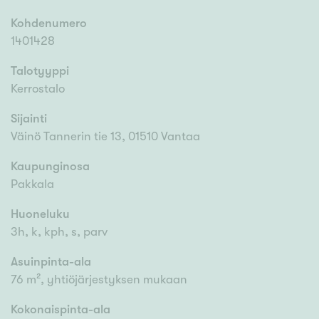
Kohdenumero
1401428
Talotyyppi
Kerrostalo
Sijainti
Väinö Tannerin tie 13, 01510 Vantaa
Kaupunginosa
Pakkala
Huoneluku
3h, k, kph, s, parv
Asuinpinta-ala
76 m², yhtiöjärjestyksen mukaan
Kokonaispinta-ala