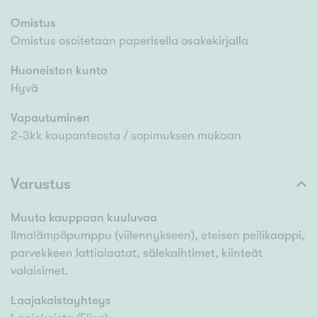
Omistus
Omistus osoitetaan paperisella osakekirjalla
Huoneiston kunto
Hyvä
Vapautuminen
2-3kk kaupanteosta / sopimuksen mukaan
Varustus
Muuta kauppaan kuuluvaa
Ilmalämpöpumppu (viilennykseen), eteisen peilikaappi,
parvekkeen lattialaatat, sälekaihtimet, kiinteät
valaisimet.
Laajakaistayhteys