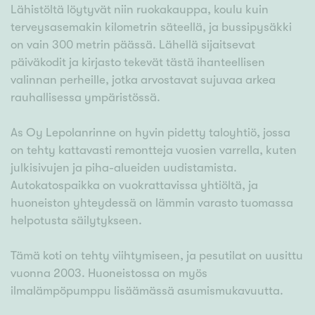
Lähistöltä löytyvät niin ruokakauppa, koulu kuin
terveysasemakin kilometrin säteellä, ja bussipysäkki
on vain 300 metrin päässä. Lähellä sijaitsevat
päiväkodit ja kirjasto tekevät tästä ihanteellisen
valinnan perheille, jotka arvostavat sujuvaa arkea
rauhallisessa ympäristössä.
As Oy Lepolanrinne on hyvin pidetty taloyhtiö, jossa
on tehty kattavasti remontteja vuosien varrella, kuten
julkisivujen ja piha-alueiden uudistamista.
Autokatospaikka on vuokrattavissa yhtiöltä, ja
huoneiston yhteydessä on lämmin varasto tuomassa
helpotusta säilytykseen.
Tämä koti on tehty viihtymiseen, ja pesutilat on uusittu
vuonna 2003. Huoneistossa on myös
ilmalämpöpumppu lisäämässä asumismukavuutta.