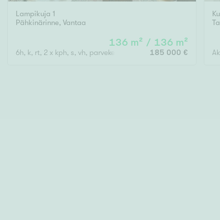
Lampikuja 1
Ku
Pähkinärinne
,
Vantaa
Ta
136 m² / 136 m²
6h, k, rt, 2 x kph, s, vh, parveke
185 000 €
Ak