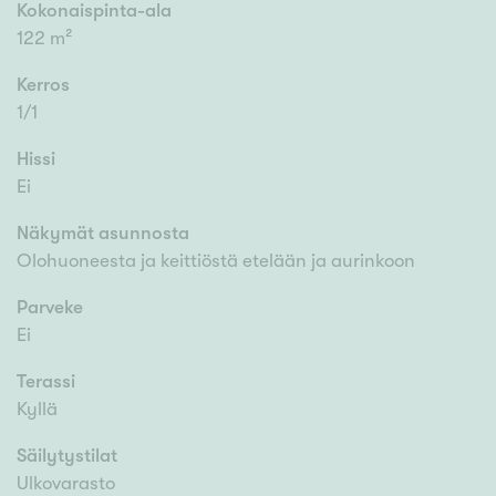
Kokonaispinta-ala
122 m²
Kerros
1/1
Hissi
Ei
Näkymät asunnosta
Olohuoneesta ja keittiöstä etelään ja aurinkoon
Parveke
Ei
Terassi
Kyllä
Säilytystilat
Ulkovarasto