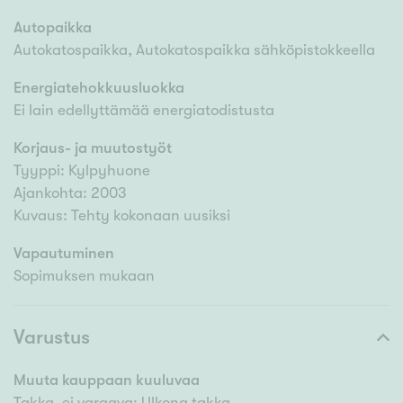
Autopaikka
Autokatospaikka, Autokatospaikka sähköpistokkeella
Energiatehokkuusluokka
Ei lain edellyttämää energiatodistusta
Korjaus- ja muutostyöt
Tyyppi: Kylpyhuone
Ajankohta: 2003
Kuvaus: Tehty kokonaan uusiksi
Vapautuminen
Sopimuksen mukaan
Varustus
Muuta kauppaan kuuluvaa
Takka, ei varaava: Ulkona takka