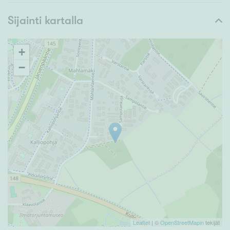
Sijainti kartalla
+
−
Leaflet
| ©
OpenStreetMapin
tekijät