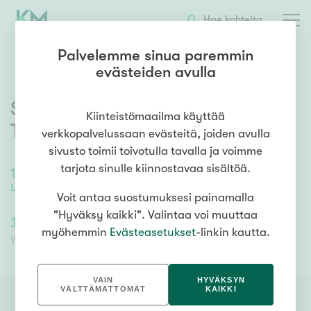
OTA YHTEYTTÄ
ESITTELY
KOHTEEN TIEDOT
Hae kohteita
Palvelemme sinua paremmin
evästeiden avulla
Sampolankuja 9
,
Mahlamäki
,
Kiinteistömaailma käyttää
Tuusula
verkkopalvelussaan evästeitä, joiden avulla
sivusto toimii toivotulla tavalla ja voimme
tarjota sinulle kiinnostavaa sisältöä.
122
m²
/
122
m²
4h, k, vh, wc (2kpl)s, lämmin varasto,
Voit antaa suostumuksesi painamalla
"Hyväksy kaikki". Valintaa voi muuttaa
189 000,00 €
126 485,30 €
myöhemmin
Evästeasetukset
-linkin kautta.
Velaton hinta
Myyntihinta
VAIN
HYVÄKSYN
VÄLTTÄMÄTTÖMÄT
KAIKKI