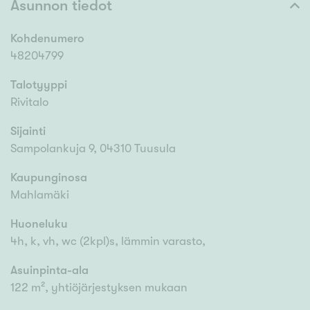
Asunnon tiedot
Kohdenumero
48204799
Talotyyppi
Rivitalo
Sijainti
Sampolankuja 9, 04310 Tuusula
Kaupunginosa
Mahlamäki
Huoneluku
4h, k, vh, wc (2kpl)s, lämmin varasto,
Asuinpinta-ala
122 m², yhtiöjärjestyksen mukaan