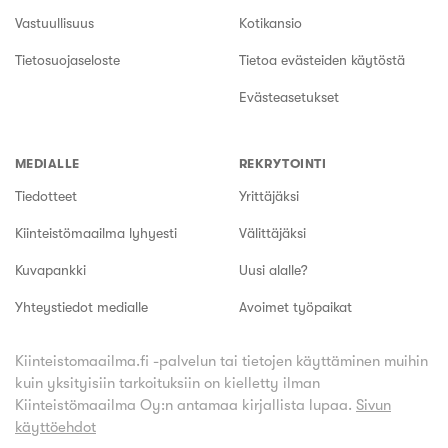
Vastuullisuus
Kotikansio
Tietosuojaseloste
Tietoa evästeiden käytöstä
Evästeasetukset
MEDIALLE
REKRYTOINTI
Tiedotteet
Yrittäjäksi
Kiinteistömaailma lyhyesti
Välittäjäksi
Kuvapankki
Uusi alalle?
Yhteystiedot medialle
Avoimet työpaikat
Kiinteistomaailma.fi -palvelun tai tietojen käyttäminen muihin
kuin yksityisiin tarkoituksiin on kielletty ilman
Kiinteistömaailma Oy:n antamaa kirjallista lupaa.
Sivun
käyttöehdot