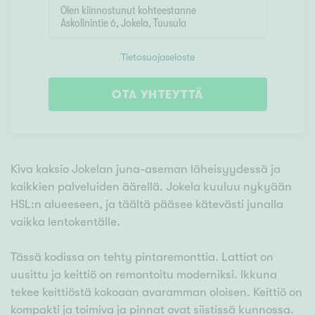
Tietosuojaseloste
OTA YHTEYTTÄ
Kiva kaksio Jokelan juna-aseman läheisyydessä ja
kaikkien palveluiden äärellä. Jokela kuuluu nykyään
HSL:n alueeseen, ja täältä pääsee kätevästi junalla
vaikka lentokentälle.
Tässä kodissa on tehty pintaremonttia. Lattiat on
uusittu ja keittiö on remontoitu moderniksi. Ikkuna
tekee keittiöstä kokoaan avaramman oloisen. Keittiö on
kompakti ja toimiva ja pinnat ovat siistissä kunnossa.