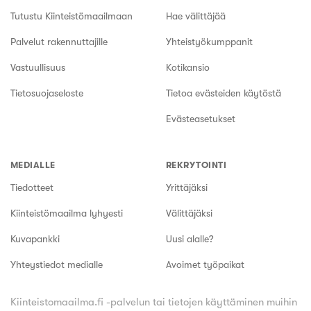
Tutustu Kiinteistömaailmaan
Hae välittäjää
Palvelut rakennuttajille
Yhteistyökumppanit
Vastuullisuus
Kotikansio
Tietosuojaseloste
Tietoa evästeiden käytöstä
Evästeasetukset
MEDIALLE
REKRYTOINTI
Tiedotteet
Yrittäjäksi
Kiinteistömaailma lyhyesti
Välittäjäksi
Kuvapankki
Uusi alalle?
Yhteystiedot medialle
Avoimet työpaikat
Kiinteistomaailma.fi -palvelun tai tietojen käyttäminen muihin