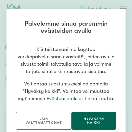
OTA YHTEYTTÄ
ESITTELY
KOHTEEN TIEDOT
TARJOUSKAUPPA
Hae kohteita
Palvelemme sinua paremmin
evästeiden avulla
Askolinintie 6
,
Jokela
,
Tuusula
Kiinteistömaailma käyttää
verkkopalvelussaan evästeitä, joiden avulla
47
m²
/
47
m²
2h, kk
sivusto toimii toivotulla tavalla ja voimme
tarjota sinulle kiinnostavaa sisältöä.
65 000,00 €
65 000,00 €
Voit antaa suostumuksesi painamalla
Velaton lähtöhinta
Lähtöhinta ilman velkaosuutta
"Hyväksy kaikki". Valintaa voi muuttaa
myöhemmin
Evästeasetukset
-linkin kautta.
TARJOUSKAUPPA
VAIN
HYVÄKSYN
VÄLTTÄMÄTTÖMÄT
KAIKKI
SEURAA KOHDETTA