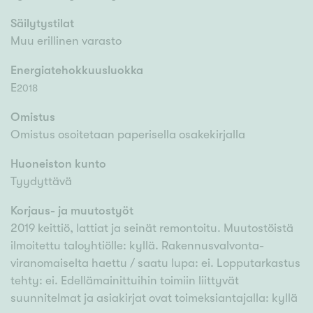
Säilytystilat
Muu erillinen varasto
Energiatehokkuusluokka
E
2018
Omistus
Omistus osoitetaan paperisella osakekirjalla
Huoneiston kunto
Tyydyttävä
Korjaus- ja muutostyöt
2019 keittiö, lattiat ja seinät remontoitu. Muutostöistä
ilmoitettu taloyhtiölle: kyllä. Rakennusvalvonta-
viranomaiselta haettu / saatu lupa: ei. Lopputarkastus
tehty: ei. Edellämainittuihin toimiin liittyvät
suunnitelmat ja asiakirjat ovat toimeksiantajalla: kyllä