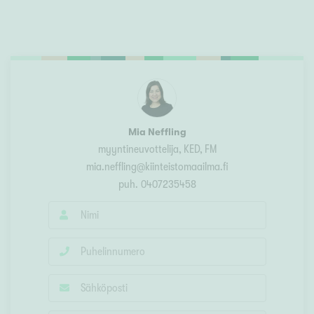
Mia Neffling
myyntineuvottelija
, KED, FM
mia.neffling@kiinteistomaailma.fi
puh.
0407235458