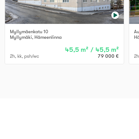
Myllymäenkatu 10
Au
Myllymäki
,
Hämeenlinna
Hä
45,5 m² / 45,5 m²
2h, kk, psh/wc
79 000 €
2h