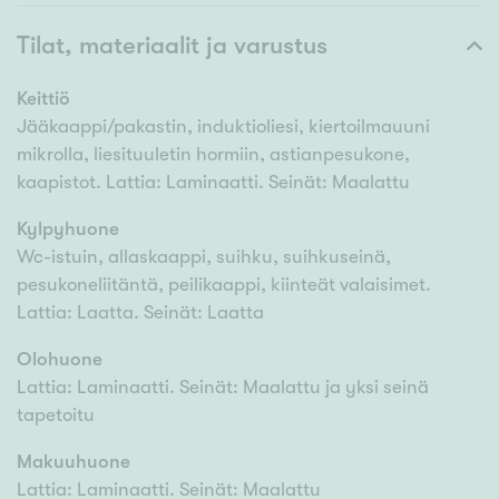
Tilat, materiaalit ja varustus
Keittiö
Jääkaappi/pakastin, induktioliesi, kiertoilmauuni
mikrolla, liesituuletin hormiin, astianpesukone,
kaapistot. Lattia: Laminaatti. Seinät: Maalattu
Kylpyhuone
Wc-istuin, allaskaappi, suihku, suihkuseinä,
pesukoneliitäntä, peilikaappi, kiinteät valaisimet.
Lattia: Laatta. Seinät: Laatta
Olohuone
Lattia: Laminaatti. Seinät: Maalattu ja yksi seinä
tapetoitu
Makuuhuone
Lattia: Laminaatti. Seinät: Maalattu