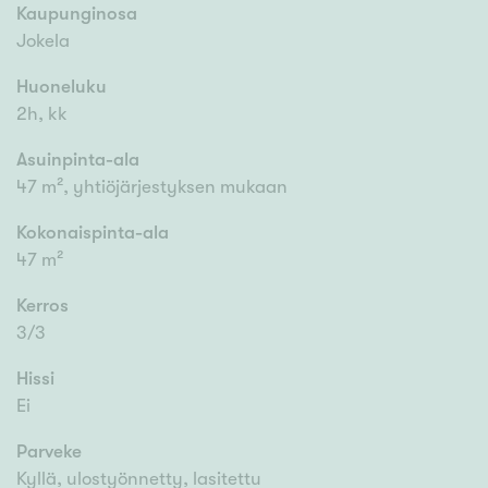
Kaupunginosa
Jokela
Huoneluku
2h, kk
Asuinpinta-ala
47 m², yhtiöjärjestyksen mukaan
Kokonaispinta-ala
47 m²
Kerros
3/3
Hissi
Ei
Parveke
Kyllä, ulostyönnetty, lasitettu