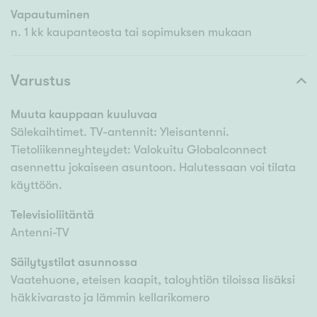
Vapautuminen
n. 1 kk kaupanteosta tai sopimuksen mukaan
Varustus
Muuta kauppaan kuuluvaa
Sälekaihtimet. TV-antennit: Yleisantenni.
Tietoliikenneyhteydet: Valokuitu Globalconnect
asennettu jokaiseen asuntoon. Halutessaan voi tilata
käyttöön.
Televisioliitäntä
Antenni-TV
Säilytystilat asunnossa
Vaatehuone, eteisen kaapit, taloyhtiön tiloissa lisäksi
häkkivarasto ja lämmin kellarikomero