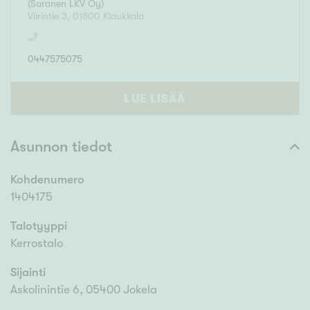
(
Saranen LKV Oy
)
Viirintie 3
,
01800
Klaukkala
0447575075
LUE LISÄÄ
Asunnon tiedot
Kohdenumero
1404175
Talotyyppi
Kerrostalo
Sijainti
Askolinintie 6, 05400 Jokela