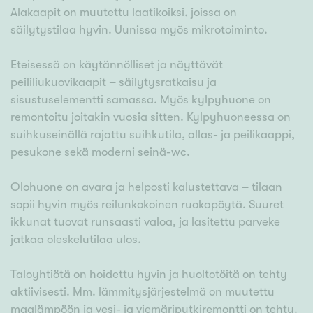
Alakaapit on muutettu laatikoiksi, joissa on
säilytystilaa hyvin. Uunissa myös mikrotoiminto.
Eteisessä on käytännölliset ja näyttävät
peililiukuovikaapit – säilytysratkaisu ja
sisustuselementti samassa. Myös kylpyhuone on
remontoitu joitakin vuosia sitten. Kylpyhuoneessa on
suihkuseinällä rajattu suihkutila, allas- ja peilikaappi,
pesukone sekä moderni seinä-wc.
Olohuone on avara ja helposti kalustettava – tilaan
sopii hyvin myös reilunkokoinen ruokapöytä. Suuret
ikkunat tuovat runsaasti valoa, ja lasitettu parveke
jatkaa oleskelutilaa ulos.
Taloyhtiötä on hoidettu hyvin ja huoltotöitä on tehty
aktiivisesti. Mm. lämmitysjärjestelmä on muutettu
maalämpöön ja vesi- ja viemäriputkiremontti on tehty.