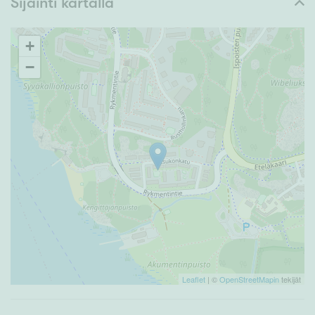
Sijainti kartalla
+
−
Leaflet
| ©
OpenStreetMapin
tekijät