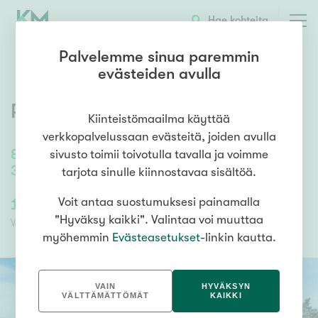
OTA YHTEYTTÄ
ESITTELY
KOHTEEN TIEDOT
Hae kohteita
Palvelemme sinua paremmin
evästeiden avulla
Ratsukonkatu 6
,
Uittamo
,
Turku
Kiinteistömaailma käyttää
verkkopalvelussaan evästeitä, joiden avulla
80
m²
sivusto toimii toivotulla tavalla ja voimme
3h, k, kph, s, erillinen wc, lasitettu parveke
tarjota sinulle kiinnostavaa sisältöä.
169 000,00 €
Voit antaa suostumuksesi painamalla
169 000,00 €
"Hyväksy kaikki". Valintaa voi muuttaa
Velaton hinta
Myyntihinta
myöhemmin
Evästeasetukset
-linkin kautta.
VAIN
HYVÄKSYN
VÄLTTÄMÄTTÖMÄT
KAIKKI