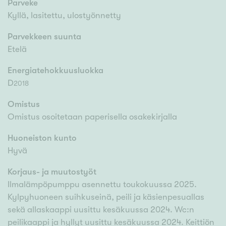
Parveke
Kyllä, lasitettu, ulostyönnetty
Parvekkeen suunta
Etelä
Energiatehokkuusluokka
D
2018
Omistus
Omistus osoitetaan paperisella osakekirjalla
Huoneiston kunto
Hyvä
Korjaus- ja muutostyöt
Ilmalämpöpumppu asennettu toukokuussa 2025.
Kylpyhuoneen suihkuseinä, peili ja käsienpesuallas
sekä allaskaappi uusittu kesäkuussa 2024. Wc:n
peilikaappi ja hyllyt uusittu kesäkuussa 2024. Keittiön