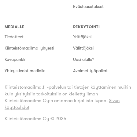
Evästeasetukset
MEDIALLE
REKRYTOINTI
Tiedotteet
Yrittäjäksi
Kiinteistömaailma lyhyesti
Välittäjäksi
Kuvapankki
Uusi alalle?
Yhteystiedot medialle
Avoimet työpaikat
Kiinteistomaailma.fi -palvelun tai tietojen käyttäminen muihin
kuin yksityisiin tarkoituksiin on kielletty ilman
Kiinteistömaailma Oy:n antamaa kirjallista lupaa.
Sivun
käyttöehdot
Kiinteistömaailma Oy ©
2026