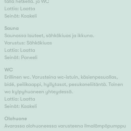
tällä hetkellä. ja WC
Lattia: Laatta
Seinät: Kaakeli
Sauna
Saunassa lauteet, sähkökiuas ja ikkuna.
Varustus: Sähkökiuas
Lattia: Laatta
Seinät: Paneeli
WC
Erillinen wc. Varusteina wc-istuin, käsienpesuallas,
bidé, peilikaappi, hyllytasot, pesukoneliitäntä. Toinen
wc kylpyhuoneen yhteydessä.
Lattia: Laatta
Seinät: Kaakeli
Olohuone
Avarassa olohuoneessa varusteena ilmalämpöpumppu