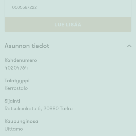
0505587222
LUE LISÄÄ
Asunnon tiedot
Kohdenumero
40204764
Talotyyppi
Kerrostalo
Sijainti
Ratsukonkatu 6, 20880 Turku
Kaupunginosa
Uittamo