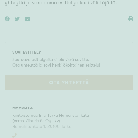
yhteyttä ja varaa oma esittelyaikasi välittäjältä.
SOVI ESITTELY
Seuraava esittelyaika ei ole vielä sovittu.
Ota yhteyttä ja sovi henkilökohtainen esittely!
OTA YHTEYTTÄ
MYYMÄLÄ
Kiinteistömaailma
Turku Humalistonkatu
(
Verso Kiinteistöt Oy Lkv
)
Humalistonkatu 1
,
20100
Turku