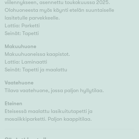
viilennykseen, asennettu toukokuussa 2025.
Olohuoneesta myös käynti etelän suuntaiselle
lasitetulle parvekkeelle.
Lattia: Parketti
Seinät: Tapetti
Makuuhuone
Makuuhuoneissa kaapistot.
Lattia: Laminaatti
Seinät: Tapetti ja maalattu
Vaatehuone
Tilava vaatehuone, jossa paljon hyllytilaa.
Eteinen
Eteisessä maalattu lasikuitutapetti ja
mosaiikkiparketti. Paljon kaappitilaa.