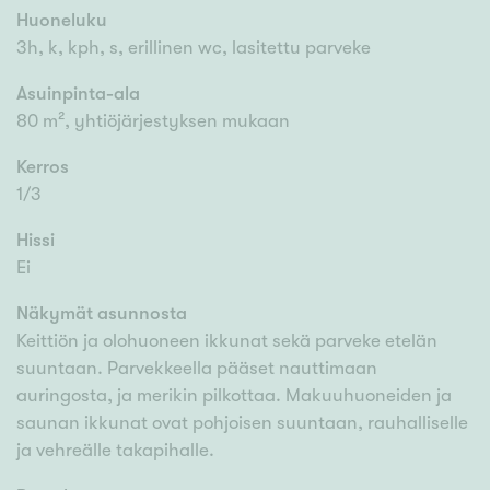
Huoneluku
3h, k, kph, s, erillinen wc, lasitettu parveke
Asuinpinta-ala
80 m², yhtiöjärjestyksen mukaan
Kerros
1/3
Hissi
Ei
Näkymät asunnosta
Keittiön ja olohuoneen ikkunat sekä parveke etelän
suuntaan. Parvekkeella pääset nauttimaan
auringosta, ja merikin pilkottaa. Makuuhuoneiden ja
saunan ikkunat ovat pohjoisen suuntaan, rauhalliselle
ja vehreälle takapihalle.