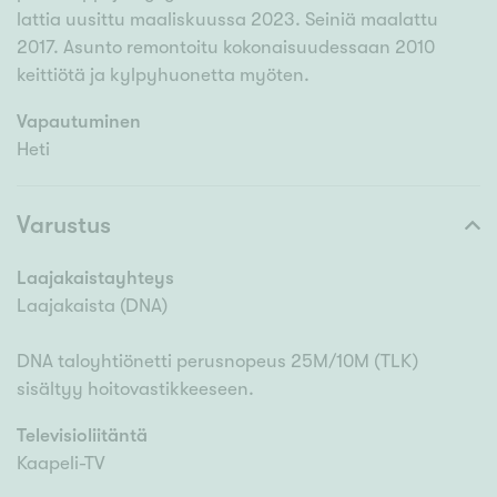
lattia uusittu maaliskuussa 2023. Seiniä maalattu
2017. Asunto remontoitu kokonaisuudessaan 2010
keittiötä ja kylpyhuonetta myöten.
Vapautuminen
Heti
Varustus
Laajakaistayhteys
Laajakaista (DNA)
DNA taloyhtiönetti perusnopeus 25M/10M (TLK)
sisältyy hoitovastikkeeseen.
Televisioliitäntä
Kaapeli-TV