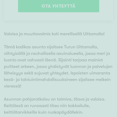
OTA YHTEYTTÄ
Valoisa ja muuttovalmis koti merellisellä Uittamolla!
Tämä kodikas asunto sijaitsee Turun Uittamolla,
viihtyisällä ja rauhallisella asuinalueella, jossa meri ja
luonto ovat vahvasti läsnä. Sijainti tarjoaa mainiot
puitteet arkeen, jossa yhdistyvät luonnon ja palvelujen
läheisyys sekä sujuvat yhteydet. Ispoisten uimaranta
kesä- ja talviuintimahdollisuuksineen sijaitsee melkein
vieressä!
Asunnon pohjaratkaisu on toimiva, tilava ja valoisa.
Keittiössä on runsaasti tilaa niin kokkailulle,
keittiötarvikkeille kuin ruokapöydällekin.