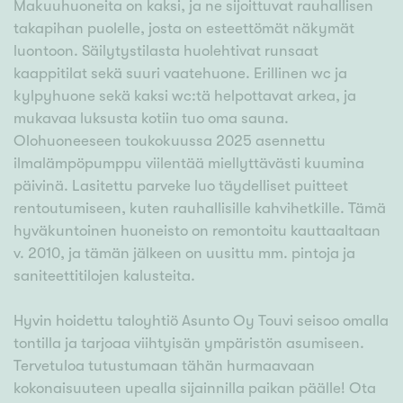
Makuuhuoneita on kaksi, ja ne sijoittuvat rauhallisen
takapihan puolelle, josta on esteettömät näkymät
luontoon. Säilytystilasta huolehtivat runsaat
kaappitilat sekä suuri vaatehuone. Erillinen wc ja
kylpyhuone sekä kaksi wc:tä helpottavat arkea, ja
mukavaa luksusta kotiin tuo oma sauna.
Olohuoneeseen toukokuussa 2025 asennettu
ilmalämpöpumppu viilentää miellyttävästi kuumina
päivinä. Lasitettu parveke luo täydelliset puitteet
rentoutumiseen, kuten rauhallisille kahvihetkille. Tämä
hyväkuntoinen huoneisto on remontoitu kauttaaltaan
v. 2010, ja tämän jälkeen on uusittu mm. pintoja ja
saniteettitilojen kalusteita.
Hyvin hoidettu taloyhtiö Asunto Oy Touvi seisoo omalla
tontilla ja tarjoaa viihtyisän ympäristön asumiseen.
Tervetuloa tutustumaan tähän hurmaavaan
kokonaisuuteen upealla sijainnilla paikan päälle! Ota