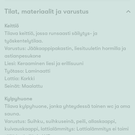
Tilat, materiaalit ja varustus
Keittiö
Tilava keittiö, jossa runsaasti säilytys- ja
työskentelytilaa.
Varustus: Jääkaappipakastin, liesituuletin hormilla ja
astianpesukone
Liesi: Keraaminen liesi ja erillisuuni
Työtaso: Laminaatti
Lattia: Korkki
Seinät: Maalattu
Kylpyhuone
Tilava kylpyhuone, jonka yhteydessä toinen wc ja oma
sauna.
Varustus: Suihku, suihkuseinä, peili, allaskaappi,
kuivauskaappi, lattialämmitys: Lattialämmitys ei toimi