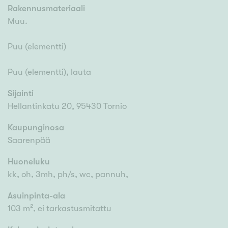
Rakennusmateriaali
Muu.
Puu (elementti)
Puu (elementti), lauta
Sijainti
Hellantinkatu 20, 95430 Tornio
Kaupunginosa
Saarenpää
Huoneluku
kk, oh, 3mh, ph/s, wc, pannuh,
Asuinpinta-ala
103 m², ei tarkastusmitattu