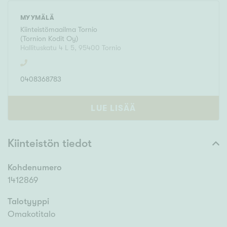
MYYMÄLÄ
Kiinteistömaailma
Tornio
(
Tornion Kodit Oy
)
Hallituskatu 4 L 5
,
95400
Tornio
0408368783
LUE LISÄÄ
Kiinteistön tiedot
Kohdenumero
1412869
Talotyyppi
Omakotitalo