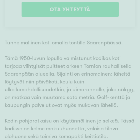
OTA YHTEYTTÄ
Tunnelmallinen koti omalla tontilla Saarenpäässä.
Tämä 1950-luvun lopulla valmistunut kodikas koti
tarjoaa viihtyisät puitteet arkeen Tornion rauhallisella
Saarenpään alueella. Sijainti on erinomainen: läheltä
löytyvät niin päiväkoti, koulu kuin
ulkoilumahdollisuudetkin, ja uimarannalle, joka näkyy,
on matkaa vain muutama sata metriä. Golf-kenttä ja
kaupungin palvelut ovat myös mukavan lähellä.
Kodin pohjaratkaisu on käytännöllinen ja selkeä. Tässä
kodissa on kolme makuuhuonetta, valoisa tilava
olohuone sekä toimiva komapakti keittiötila.