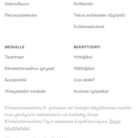
Vastuullisuus
Kotikansio
Tietosuojaseloste
Tietoa evästeiden käytöstä
Evästeasetukset
MEDIALLE
REKRYTOINTI
Tiedotteet
Yrittäjäksi
Kiinteistömaailma lyhyesti
Välittäjäksi
Kuvapankki
Uusi alalle?
Yhteystiedot medialle
Avoimet työpaikat
Kiinteistomaailma.fi -palvelun tai tietojen käyttäminen muihin
kuin yksityisiin tarkoituksiin on kielletty ilman
Kiinteistömaailma Oy:n antamaa kirjallista lupaa.
Sivun
käyttöehdot