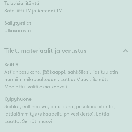
Televisioliitäntä
Satelliitti-TV ja Antenni-TV
Säilytystilat
Ulkovarasto
Tilat, materiaalit ja varustus
Keittiö
Astianpesukone, jääkaappi, sähköliesi, liesituuletin
hormiin, mikroaaltouuni. Lattia: Muovi. Seinät:
Maalattu, välitilassa kaakeli
Kylpyhuone
Suihku, erillinen wc, puusauna, pesukoneliitäntä,
lattialämmitys (s kaapelit, ph vesikierto). Lattia:
Laatta. Seinät: muovi