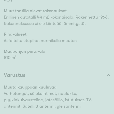
AO I
Muut tontilla olevat rakennukset
Erillinen autotalli 44 m2 kokonaisala. Rakennettu 1966.
Rakennuksessa ei ole kiinteää lämmitystä.
Piha-alueet
Asfaltoitu etupiha, nurmikolla muuten
Maapohjan pinta-ala
810 m²
Varustus
Muuta kauppaan kuuluvaa
Verhotangot, sälekaihtimet, naulakko,
pyykinkuivausteline, jätesäiliö, istutukset. TV-
antennit: Satelliittiantenni, yleisantenni