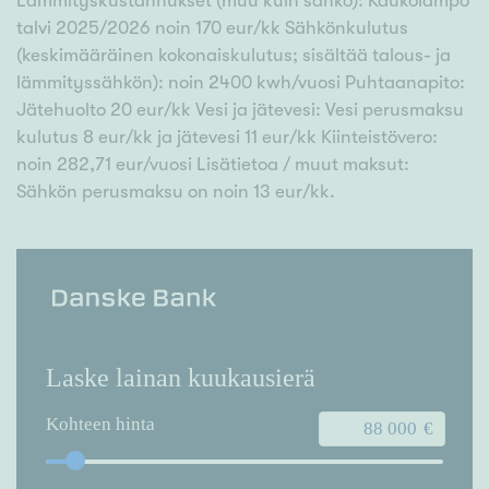
Lämmityskustannukset (muu kuin sähkö): Kaukolämpö
talvi 2025/2026 noin 170 eur/kk Sähkönkulutus
(keskimääräinen kokonaiskulutus; sisältää talous- ja
lämmityssähkön): noin 2400 kwh/vuosi Puhtaanapito:
Jätehuolto 20 eur/kk Vesi ja jätevesi: Vesi perusmaksu
kulutus 8 eur/kk ja jätevesi 11 eur/kk Kiinteistövero:
noin 282,71 eur/vuosi Lisätietoa / muut maksut:
Sähkön perusmaksu on noin 13 eur/kk.