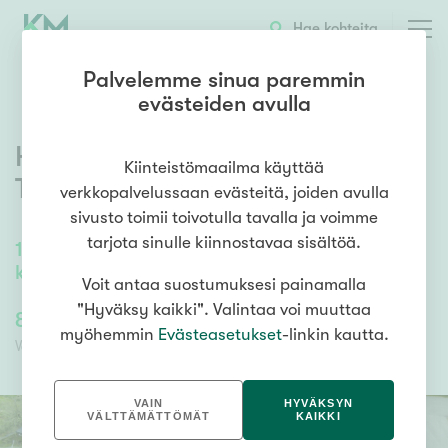
OTA YHTEYTTÄ
ESITTELY
KOHTEEN TIEDOT
Hae kohteita
Palvelemme sinua paremmin
evästeiden avulla
Hellantinkatu 20
,
Saarenpää
,
Kiinteistömaailma käyttää
Tornio
verkkopalvelussaan evästeitä, joiden avulla
sivusto toimii toivotulla tavalla ja voimme
tarjota sinulle kiinnostavaa sisältöä.
103
m²
/
124
m²
kk, oh, 3mh, ph/s, wc, pannuh,
Voit antaa suostumuksesi painamalla
"Hyväksy kaikki". Valintaa voi muuttaa
88 000,00 €
88 000,00 €
myöhemmin
Evästeasetukset
-linkin kautta.
Velaton hinta
Myyntihinta
VAIN
HYVÄKSYN
VÄLTTÄMÄTTÖMÄT
KAIKKI