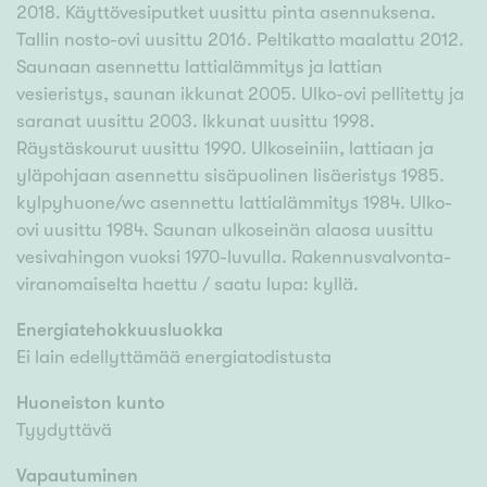
2018. Käyttövesiputket uusittu pinta asennuksena.
Tallin nosto-ovi uusittu 2016. Peltikatto maalattu 2012.
Saunaan asennettu lattialämmitys ja lattian
vesieristys, saunan ikkunat 2005. Ulko-ovi pellitetty ja
saranat uusittu 2003. Ikkunat uusittu 1998.
Räystäskourut uusittu 1990. Ulkoseiniin, lattiaan ja
yläpohjaan asennettu sisäpuolinen lisäeristys 1985.
kylpyhuone/wc asennettu lattialämmitys 1984. Ulko-
ovi uusittu 1984. Saunan ulkoseinän alaosa uusittu
vesivahingon vuoksi 1970-luvulla. Rakennusvalvonta-
viranomaiselta haettu / saatu lupa: kyllä.
Energiatehokkuusluokka
Ei lain edellyttämää energiatodistusta
Huoneiston kunto
Tyydyttävä
Vapautuminen