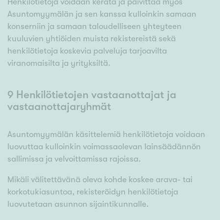
Henkilötietoja voidaan kerätä ja päivittää myös
Asuntomyymälän ja sen kanssa kulloinkin samaan
konserniin ja samaan taloudelliseen yhteyteen
kuuluvien yhtiöiden muista rekistereistä sekä
henkilötietoja koskevia palveluja tarjoavilta
viranomaisilta ja yrityksiltä.
9 Henkilötietojen vastaanottajat ja
vastaanottajaryhmät
Asuntomyymälän käsittelemiä henkilötietoja voidaan
luovuttaa kulloinkin voimassaolevan lainsäädännön
sallimissa ja velvoittamissa rajoissa.
Mikäli välitettävänä oleva kohde koskee arava- tai
korkotukiasuntoa, rekisteröidyn henkilötietoja
luovutetaan asunnon sijaintikunnalle.