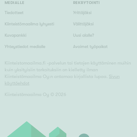
MEDIALLE
REKRYTOINTI
Tiedotteet
Yrittäjäksi
Kiinteistömaailma lyhyesti
Välittäjäksi
Kuvapankki
Uusi alalle?
Yhteystiedot medialle
Avoimet työpaikat
Kiinteistomaailma.fi -palvelun tai tietojen käyttäminen muihin
kuin yksityisiin tarkoituksiin on kielletty ilman
Kiinteistömaailma Oy:n antamaa kirjallista lupaa.
Sivun
käyttöehdot
Kiinteistömaailma Oy ©
2026