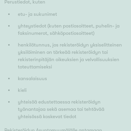
Perustiedot, kuten
etu- ja sukunimet
yhteystiedot (kuten postiosoitteet, puhelin- ja
faksinumerot, sähköpostiosoitteet)
henkilötunnus, jos rekisteröidyn yksiselitteinen
yksilöiminen on tärkeää rekisteröidyn tai
rekisterinpitäjän oikeuksien ja velvollisuuksien
toteuttamiseksi
kansalaisuus
kieli
yhteisöä edustettaessa rekisteröidyn
työnantajaa sekä asemaa tai tehtävää
yhteisössä koskevat tiedot
Rekisteröidyn Asuntomyymälälle antamaan