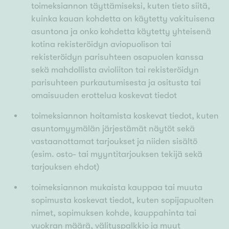
toimeksiannon täyttämiseksi, kuten tieto siitä,
kuinka kauan kohdetta on käytetty vakituisena
asuntona ja onko kohdetta käytetty yhteisenä
kotina rekisteröidyn aviopuolison tai
rekisteröidyn parisuhteen osapuolen kanssa
sekä mahdollista avioliiton tai rekisteröidyn
parisuhteen purkautumisesta ja ositusta tai
omaisuuden erottelua koskevat tiedot
toimeksiannon hoitamista koskevat tiedot, kuten
asuntomyymälän järjestämät näytöt sekä
vastaanottamat tarjoukset ja niiden sisältö
(esim. osto- tai myyntitarjouksen tekijä sekä
tarjouksen ehdot)
toimeksiannon mukaista kauppaa tai muuta
sopimusta koskevat tiedot, kuten sopijapuolten
nimet, sopimuksen kohde, kauppahinta tai
vuokran määrä, välityspalkkio ja muut