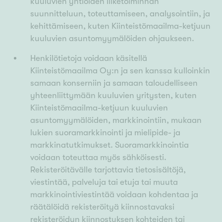
kuuluvien yhtiöiden liiketoiminnan
suunnitteluun, toteuttamiseen, analysointiin, ja
kehittämiseen, kuten Kiinteistömaailma-ketjuun
kuuluvien asuntomyymälöiden ohjaukseen.
Henkilötietoja voidaan käsitellä
Kiinteistömaailma Oy:n ja sen kanssa kulloinkin
samaan konserniin ja samaan taloudelliseen
yhteenliittymään kuuluvien yritysten, kuten
Kiinteistömaailma-ketjuun kuuluvien
asuntomyymälöiden, markkinointiin, mukaan
lukien suoramarkkinointi ja mielipide- ja
markkinatutkimukset. Suoramarkkinointia
voidaan toteuttaa myös sähköisesti.
Rekisteröitävälle tarjottavia tietosisältöjä,
viestintää, palveluja tai etuja tai muuta
markkinointiviestintää voidaan kohdentaa ja
räätälöidä rekisteröityä kiinnostavaksi
rekisteröidyn kiinnostuksen kohteiden tai