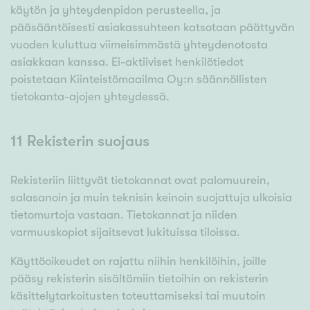
käytön ja yhteydenpidon perusteella, ja
pääsääntöisesti asiakassuhteen katsotaan päättyvän
vuoden kuluttua viimeisimmästä yhteydenotosta
asiakkaan kanssa. Ei-aktiiviset henkilötiedot
poistetaan Kiinteistömaailma Oy:n säännöllisten
tietokanta-ajojen yhteydessä.
11 Rekisterin suojaus
Rekisteriin liittyvät tietokannat ovat palomuurein,
salasanoin ja muin teknisin keinoin suojattuja ulkoisia
tietomurtoja vastaan. Tietokannat ja niiden
varmuuskopiot sijaitsevat lukituissa tiloissa.
Käyttöoikeudet on rajattu niihin henkilöihin, joille
pääsy rekisterin sisältämiin tietoihin on rekisterin
käsittelytarkoitusten toteuttamiseksi tai muutoin