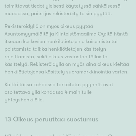
toimittavat tiedot yleisesti käytetyssä sähköisessä
muodossa, paitsi jos rekisteröity toisin pyytää.
Rekisteröidyllä on myös oikeus pyytää
Asuntomyymälältä ja Kiinteistömaailma Oy:ltä häntä
itseään koskevien henkilötietojen oikaisemista tai
poistamista taikka henkilötietojen käsittelyn
rajoittamista, sekä oikeus vastustaa tällaista
käsittelyä. Rekisteröidyllä on myös aina oikeus kieltää
henkilötietojensa käsittely suoramarkkinointia varten.
Kaikki tässä kohdassa tarkoitetut pyynnöt ovat
osoitettava yllä kohdassa 4 mainitulle
yhteyshenkilölle.
13 Oikeus peruuttaa suostumus