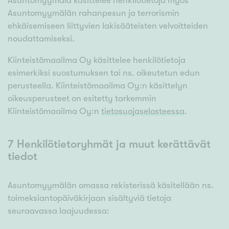
Asuntomyymälä käsittelee henkilötietoja myös
Asuntomyymälän rahanpesun ja terrorismin
ehkäisemiseen liittyvien lakisääteisten velvoitteiden
noudattamiseksi.
Kiinteistömaailma Oy käsittelee henkilötietoja
esimerkiksi suostumuksen tai ns. oikeutetun edun
perusteella. Kiinteistömaailma Oy:n käsittelyn
oikeusperusteet on esitetty tarkemmin
Kiinteistömaailma Oy:n
tietosuojaselosteessa
.
7 Henkilötietoryhmät ja muut kerättävät
tiedot
Asuntomyymälän omassa rekisterissä käsitellään ns.
toimeksiantopäiväkirjaan sisältyviä tietoja
seuraavassa laajuudessa: