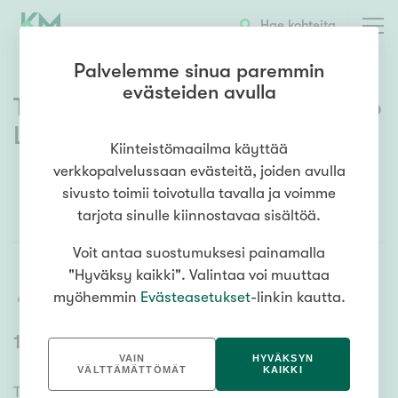
Hae kohteita
Palvelemme sinua paremmin
evästeiden avulla
Tietosuojaseloste – Muuttovoitto
LKV Oy
Kiinteistömaailma käyttää
verkkopalvelussaan evästeitä, joiden avulla
sivusto toimii toivotulla tavalla ja voimme
tarjota sinulle kiinnostavaa sisältöä.
Suomeksi
In English
På Svenska
Voit antaa suostumuksesi painamalla
"Hyväksy kaikki". Valintaa voi muuttaa
myöhemmin
Evästeasetukset
-linkin kautta.
Tulosta
1 Yleistä
VAIN
HYVÄKSYN
VÄLTTÄMÄTTÖMÄT
KAIKKI
Tässä selosteessa kuvataan, miten asiakastietoja