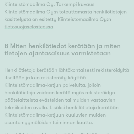
Kiinteistömaailma Oy. Tarkempi kuvaus
Kiinteistömaailma Oy:n toteuttamasta henkilötietojen
käsittelystä on esitetty Kiinteistömaailma Oy:n
tietosuojaselosteessa
.
8 Miten henkilötiedot kerätään ja miten
tietojen ajantasaisuus varmistetaan
Henkilötietoja kerätään lähtökohtaisesti rekisteröidyltä
itseltään ja kun rekisteröity käyttää
Kiinteistömaailma-ketjun palveluita, jolloin
henkilötietoja voidaan kerätä myös rekisteröidyn
päätelaitteista evästeiden tai muiden vastaavien
tekniikoiden avulla. Lisäksi henkilötietoja kerätään
Kiinteistömaailma-ketjuun kuuluvien muiden
asuntomyymälöiden toiminnan kautta.