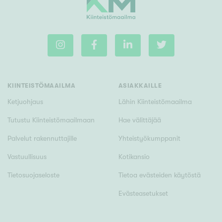
KIINTEISTÖMAAILMA
ASIAKKAILLE
Ketjuohjaus
Lähin Kiinteistömaailma
Tutustu Kiinteistömaailmaan
Hae välittäjää
Palvelut rakennuttajille
Yhteistyökumppanit
Vastuullisuus
Kotikansio
Tietosuojaseloste
Tietoa evästeiden käytöstä
Evästeasetukset