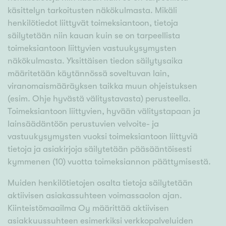
käsittelyn tarkoitusten näkökulmasta. Mikäli
henkilötiedot liittyvät toimeksiantoon, tietoja
säilytetään niin kauan kuin se on tarpeellista
toimeksiantoon liittyvien vastuukysymysten
näkökulmasta. Yksittäisen tiedon säilytysaika
määritetään käytännössä soveltuvan lain,
viranomaismääräyksen taikka muun ohjeistuksen
(esim. Ohje hyvästä välitystavasta) perusteella.
Toimeksiantoon liittyvien, hyvään välitystapaan ja
lainsäädäntöön perustuvien velvoite- ja
vastuukysymysten vuoksi toimeksiantoon liittyviä
tietoja ja asiakirjoja säilytetään pääsääntöisesti
kymmenen (10) vuotta toimeksiannon päättymisestä.
Muiden henkilötietojen osalta tietoja säilytetään
aktiivisen asiakassuhteen voimassaolon ajan.
Kiinteistömaailma Oy määrittää aktiivisen
asiakkuussuhteen esimerkiksi verkkopalveluiden