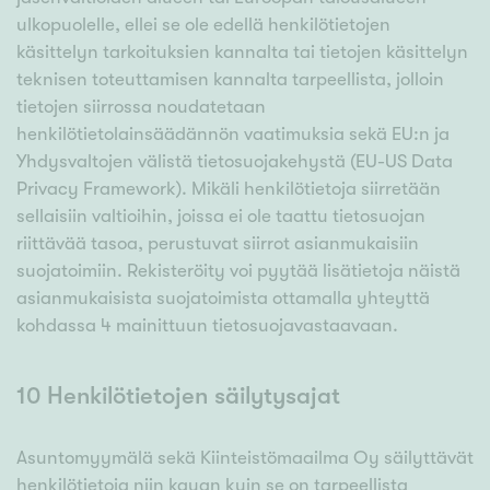
ulkopuolelle, ellei se ole edellä henkilötietojen
käsittelyn tarkoituksien kannalta tai tietojen käsittelyn
teknisen toteuttamisen kannalta tarpeellista, jolloin
tietojen siirrossa noudatetaan
henkilötietolainsäädännön vaatimuksia sekä EU:n ja
Yhdysvaltojen välistä tietosuojakehystä (EU-US Data
Privacy Framework). Mikäli henkilötietoja siirretään
sellaisiin valtioihin, joissa ei ole taattu tietosuojan
riittävää tasoa, perustuvat siirrot asianmukaisiin
suojatoimiin. Rekisteröity voi pyytää lisätietoja näistä
asianmukaisista suojatoimista ottamalla yhteyttä
kohdassa 4 mainittuun tietosuojavastaavaan.
10 Henkilötietojen säilytysajat
Asuntomyymälä sekä Kiinteistömaailma Oy säilyttävät
henkilötietoja niin kauan kuin se on tarpeellista