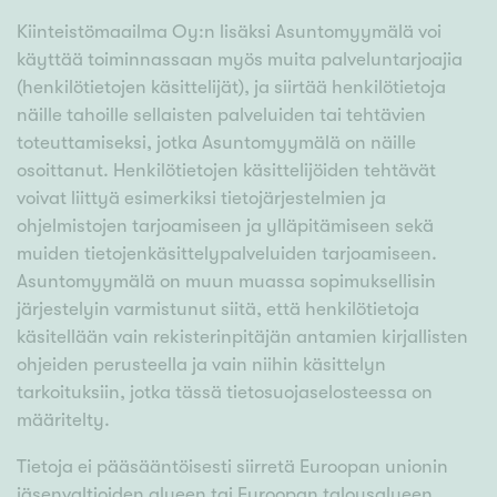
Kiinteistömaailma Oy:n lisäksi Asuntomyymälä voi
käyttää toiminnassaan myös muita palveluntarjoajia
(henkilötietojen käsittelijät), ja siirtää henkilötietoja
näille tahoille sellaisten palveluiden tai tehtävien
toteuttamiseksi, jotka Asuntomyymälä on näille
osoittanut. Henkilötietojen käsittelijöiden tehtävät
voivat liittyä esimerkiksi tietojärjestelmien ja
ohjelmistojen tarjoamiseen ja ylläpitämiseen sekä
muiden tietojenkäsittelypalveluiden tarjoamiseen.
Asuntomyymälä on muun muassa sopimuksellisin
järjestelyin varmistunut siitä, että henkilötietoja
käsitellään vain rekisterinpitäjän antamien kirjallisten
ohjeiden perusteella ja vain niihin käsittelyn
tarkoituksiin, jotka tässä tietosuojaselosteessa on
määritelty.
Tietoja ei pääsääntöisesti siirretä Euroopan unionin
jäsenvaltioiden alueen tai Euroopan talousalueen