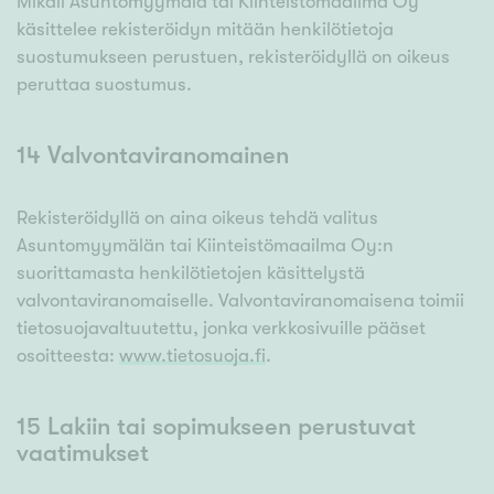
Mikäli Asuntomyymälä tai Kiinteistömaailma Oy
käsittelee rekisteröidyn mitään henkilötietoja
suostumukseen perustuen, rekisteröidyllä on oikeus
peruttaa suostumus.
14 Valvontaviranomainen
Rekisteröidyllä on aina oikeus tehdä valitus
Asuntomyymälän tai Kiinteistömaailma Oy:n
suorittamasta henkilötietojen käsittelystä
valvontaviranomaiselle. Valvontaviranomaisena toimii
tietosuojavaltuutettu, jonka verkkosivuille pääset
osoitteesta:
www.tietosuoja.fi
.
15 Lakiin tai sopimukseen perustuvat
vaatimukset