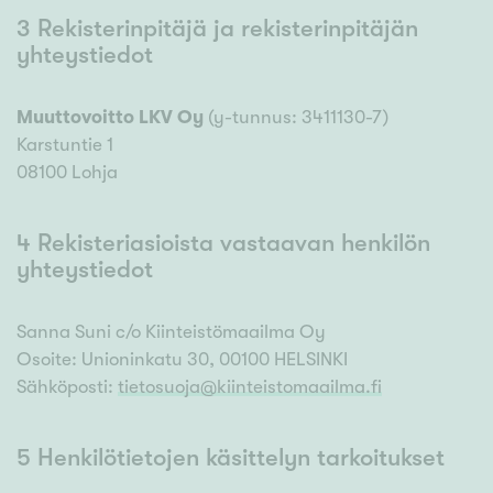
3 Rekisterinpitäjä ja rekisterinpitäjän
yhteystiedot
Muuttovoitto LKV Oy
(y-tunnus:
3411130-7
)
Karstuntie 1
08100
Lohja
4 Rekisteriasioista vastaavan henkilön
yhteystiedot
Sanna Suni c/o Kiinteistömaailma Oy
Osoite: Unioninkatu 30, 00100 HELSINKI
Sähköposti:
tietosuoja@kiinteistomaailma.fi
5 Henkilötietojen käsittelyn tarkoitukset