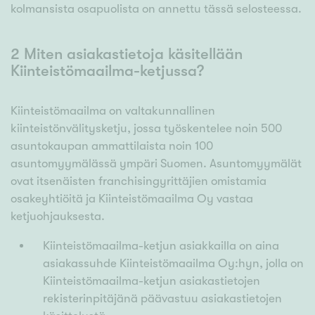
kolmansista osapuolista on annettu tässä selosteessa.
2 Miten asiakastietoja käsitellään
Kiinteistömaailma-ketjussa?
Kiinteistömaailma on valtakunnallinen
kiinteistönvälitysketju, jossa työskentelee noin 500
asuntokaupan ammattilaista noin 100
asuntomyymälässä ympäri Suomen. Asuntomyymälät
ovat itsenäisten franchisingyrittäjien omistamia
osakeyhtiöitä ja Kiinteistömaailma Oy vastaa
ketjuohjauksesta.
Kiinteistömaailma-ketjun asiakkailla on aina
asiakassuhde Kiinteistömaailma Oy:hyn, jolla on
Kiinteistömaailma-ketjun asiakastietojen
rekisterinpitäjänä päävastuu asiakastietojen