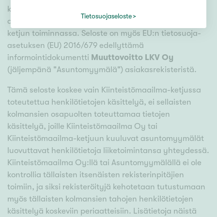
käsitellään Kiinteistömaailma-ketjun
Tietosuojaseloste
asuntomyymälässä ja yleisesti Kiinteistömaailma-
ketjun toiminnassa. Seloste on myös EU:n tietosuoja-
asetuksen (EU) 2016/679 edellyttämä
informointidokumentti
Muuttovoitto LKV Oy
(jäljempänä "Asuntomyymälä") asiakasrekisteristä.
Tämä seloste koskee vain Kiinteistömaailma-ketjussa
toteutettua henkilötietojen käsittelyä, ei sellaisten
kolmansien osapuolten toteuttamaa tietojen
käsittelyä, joille Kiinteistömaailma Oy tai
Kiinteistömaailma-ketjuun kuuluvat asuntomyymälät
luovuttavat henkilötietoja liiketoimintansa yhteydessä.
Kiinteistömaailma Oy:llä tai Asuntomyymälällä ei ole
kontrollia tällaisten itsenäisten rekisterinpitäjien
toimiin, ja siksi rekisteröityjä kehotetaan tutustumaan
myös tällaisten kolmansien tahojen henkilötietojen
käsittelyä koskeviin periaatteisiin. Lisätietoja näistä