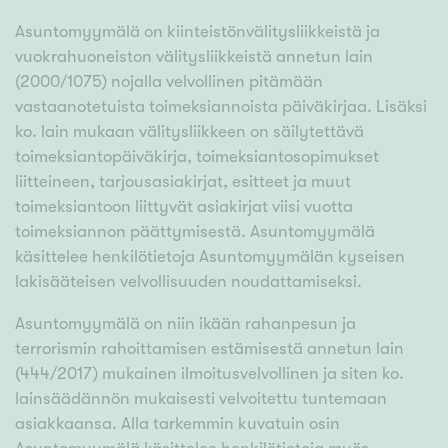
Asuntomyymälä on kiinteistönvälitysliikkeistä ja
vuokrahuoneiston välitysliikkeistä annetun lain
(2000/1075) nojalla velvollinen pitämään
vastaanotetuista toimeksiannoista päiväkirjaa. Lisäksi
ko. lain mukaan välitysliikkeen on säilytettävä
toimeksiantopäiväkirja, toimeksiantosopimukset
liitteineen, tarjousasiakirjat, esitteet ja muut
toimeksiantoon liittyvät asiakirjat viisi vuotta
toimeksiannon päättymisestä. Asuntomyymälä
käsittelee henkilötietoja Asuntomyymälän kyseisen
lakisääteisen velvollisuuden noudattamiseksi.
Asuntomyymälä on niin ikään rahanpesun ja
terrorismin rahoittamisen estämisestä annetun lain
(444/2017) mukainen ilmoitusvelvollinen ja siten ko.
lainsäädännön mukaisesti velvoitettu tuntemaan
asiakkaansa. Alla tarkemmin kuvatuin osin