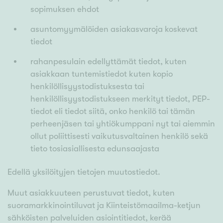
sopimuksen ehdot
asuntomyymälöiden asiakasvaroja koskevat
tiedot
rahanpesulain edellyttämät tiedot, kuten
asiakkaan tuntemistiedot kuten kopio
henkilöllisyystodistuksesta tai
henkilöllisyystodistukseen merkityt tiedot, PEP-
tiedot eli tiedot siitä, onko henkilö tai tämän
perheenjäsen tai yhtiökumppani nyt tai aiemmin
ollut poliittisesti vaikutusvaltainen henkilö sekä
tieto tosiasiallisesta edunsaajasta
Edellä yksilöityjen tietojen muutostiedot.
Muut asiakkuuteen perustuvat tiedot, kuten
suoramarkkinointiluvat ja Kiinteistömaailma-ketjun
sähköisten palveluiden asiointitiedot, kerää