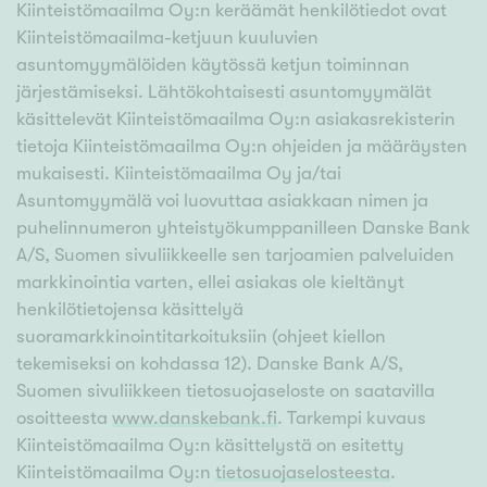
Kiinteistömaailma Oy:n keräämät henkilötiedot ovat
Kiinteistömaailma-ketjuun kuuluvien
asuntomyymälöiden käytössä ketjun toiminnan
järjestämiseksi. Lähtökohtaisesti asuntomyymälät
käsittelevät Kiinteistömaailma Oy:n asiakasrekisterin
tietoja Kiinteistömaailma Oy:n ohjeiden ja määräysten
mukaisesti. Kiinteistömaailma Oy ja/tai
Asuntomyymälä voi luovuttaa asiakkaan nimen ja
puhelinnumeron yhteistyökumppanilleen Danske Bank
A/S, Suomen sivuliikkeelle sen tarjoamien palveluiden
markkinointia varten, ellei asiakas ole kieltänyt
henkilötietojensa käsittelyä
suoramarkkinointitarkoituksiin (ohjeet kiellon
tekemiseksi on kohdassa 12). Danske Bank A/S,
Suomen sivuliikkeen tietosuojaseloste on saatavilla
osoitteesta
www.danskebank.fi
. Tarkempi kuvaus
Kiinteistömaailma Oy:n käsittelystä on esitetty
Kiinteistömaailma Oy:n
tietosuojaselosteesta
.