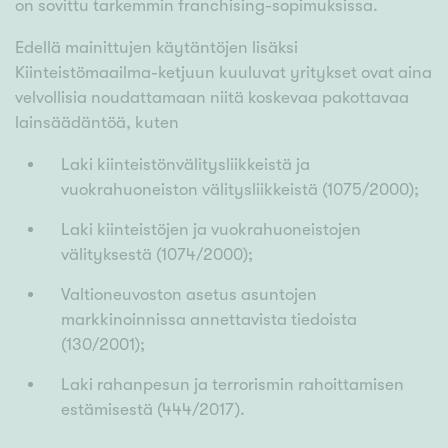
on sovittu tarkemmin franchising-sopimuksissa.
Edellä mainittujen käytäntöjen lisäksi
Kiinteistömaailma-ketjuun kuuluvat yritykset ovat aina
velvollisia noudattamaan niitä koskevaa pakottavaa
lainsäädäntöä, kuten
Laki kiinteistönvälitysliikkeistä ja
vuokrahuoneiston välitysliikkeistä (1075/2000);
Laki kiinteistöjen ja vuokrahuoneistojen
välityksestä (1074/2000);
Valtioneuvoston asetus asuntojen
markkinoinnissa annettavista tiedoista
(130/2001);
Laki rahanpesun ja terrorismin rahoittamisen
estämisestä (444/2017).