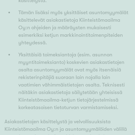
käsittelystä.
Tämän lisäksi myös yksittäiset asuntomyymälät
käsittelevät asiakastietoja Kiinteistömaailma
Oy:n ohjeiden ja määräysten mukaisesti
esimerkiksi ketjun markkinointitoimenpiteiden
yhteydessä.
Yksittäisiä toimeksiantoja (esim. asunnon
myyntitoimeksianto) koskevien asiakastietojen
osalta asuntomyymälät ovat myös itsenäisiä
rekisterinpitäjiä suoraan lain nojalla lain
vaatimien vähimmäistietojen osalta. Teknisesti
näitäkin asiakastietoja säilytetään yhteisissä
Kiinteistömaailma-ketjun tietojärjestelmissä
korkeatasoisen tietoturvan varmistamiseksi.
Asiakastietojen käsittelystä ja velvollisuuksista
Kiinteistömaailma Oy:n ja asuntomyymälöiden välillä