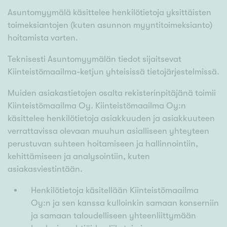
Asuntomyymälä käsittelee henkilötietoja yksittäisten
toimeksiantojen (kuten asunnon myyntitoimeksianto)
hoitamista varten.
Teknisesti Asuntomyymälän tiedot sijaitsevat
Kiinteistömaailma-ketjun yhteisissä tietojärjestelmissä.
Muiden asiakastietojen osalta rekisterinpitäjänä toimii
Kiinteistömaailma Oy. Kiinteistömaailma Oy:n
käsittelee henkilötietoja asiakkuuden ja asiakkuuteen
verrattavissa olevaan muuhun asialliseen yhteyteen
perustuvan suhteen hoitamiseen ja hallinnointiin,
kehittämiseen ja analysointiin, kuten
asiakasviestintään.
Henkilötietoja käsitellään Kiinteistömaailma
Oy:n ja sen kanssa kulloinkin samaan konserniin
ja samaan taloudelliseen yhteenliittymään