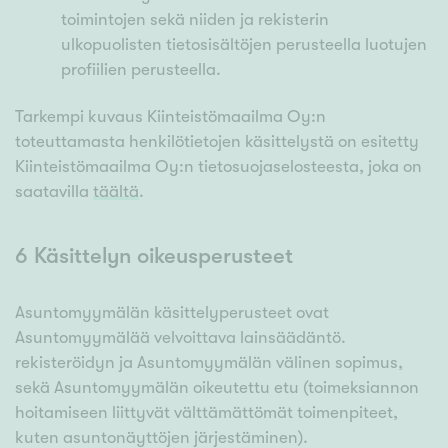
toimintojen sekä niiden ja rekisterin
ulkopuolisten tietosisältöjen perusteella luotujen
profiilien perusteella.
Tarkempi kuvaus Kiinteistömaailma Oy:n
toteuttamasta henkilötietojen käsittelystä on esitetty
Kiinteistömaailma Oy:n tietosuojaselosteesta, joka on
saatavilla
täältä
.
6 Käsittelyn oikeusperusteet
Asuntomyymälän käsittelyperusteet ovat
Asuntomyymälää velvoittava lainsäädäntö.
rekisteröidyn ja Asuntomyymälän välinen sopimus,
sekä Asuntomyymälän oikeutettu etu (toimeksiannon
hoitamiseen liittyvät välttämättömät toimenpiteet,
kuten asuntonäyttöjen järjestäminen).