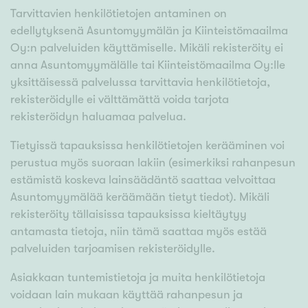
Tarvittavien henkilötietojen antaminen on
edellytyksenä Asuntomyymälän ja Kiinteistömaailma
Oy:n palveluiden käyttämiselle. Mikäli rekisteröity ei
anna Asuntomyymälälle tai Kiinteistömaailma Oy:lle
yksittäisessä palvelussa tarvittavia henkilötietoja,
rekisteröidylle ei välttämättä voida tarjota
rekisteröidyn haluamaa palvelua.
Tietyissä tapauksissa henkilötietojen kerääminen voi
perustua myös suoraan lakiin (esimerkiksi rahanpesun
estämistä koskeva lainsäädäntö saattaa velvoittaa
Asuntomyymälää keräämään tietyt tiedot). Mikäli
rekisteröity tällaisissa tapauksissa kieltäytyy
antamasta tietoja, niin tämä saattaa myös estää
palveluiden tarjoamisen rekisteröidylle.
Asiakkaan tuntemistietoja ja muita henkilötietoja
voidaan lain mukaan käyttää rahanpesun ja