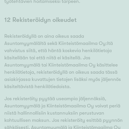
työtehtävien hoitamiseksi tarpeen.
12 Rekisteröidyn oikeudet
Rekisteröidyllä on aina oikeus saada
Asuntomyymälältä sekä Kiinteistömaailma Oy:ltä
vahvistus siitä, että häntä koskevia henkilötietoja
käsitellään tai että niitä ei käsitellä. Jos
Asuntomyymälä tai Kiinteistömaailma Oy käsittelee
henkilötietoja, rekisteröidyllä on oikeus saada tässä
asiakirjassa kuvattujen tietojen lisäksi myös jäljennös
käsiteltävistä henkilötiedoista.
Jos rekisteröity pyytää useampia jäljennöksiä,
Asuntomyymälä ja Kiinteistömaailma Oy voivat periä
niistä hallinnollisiin kustannuksiin perustuvan
kohtuullisen maksun. Jos rekisteröity esittää pyynnön
sähköisesti, Asuntomyymälä ja Kiinteistömaailma Oy