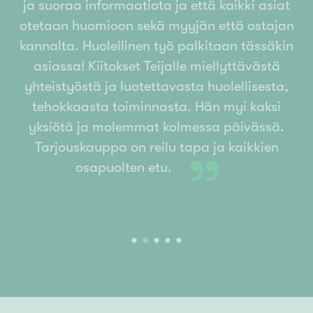
ja suoraa informaatiota ja että kaikki asiat
periksiantamattomasti myös vaikeissa
otetaan huomioon sekä myyjän että ostajan
markkinatilanteissa.
kannalta. Huolellinen työ palkitaan tässäkin
Asiakkaani kuvaavat palveluani sanoilla
“asiantunteva”, “ripeä”, “luotettava” ja “erinomainen
asiassa! Kiitokset Teijalle miellyttävästä
yhteistyökumppani”. Yhä uudelleen palaavat
yhteistyöstä ja luotettavasta huolellisesta,
asiakkaat ovat paras todiste siitä, että lupaukset
tehokkaasta toiminnasta. Hän myi kaksi
lunastetaan.
yksiötä ja molemmat kolmessa päivässä.
Tarjouskauppa on reilu tapa ja kaikkien
”
osapuolten etu.