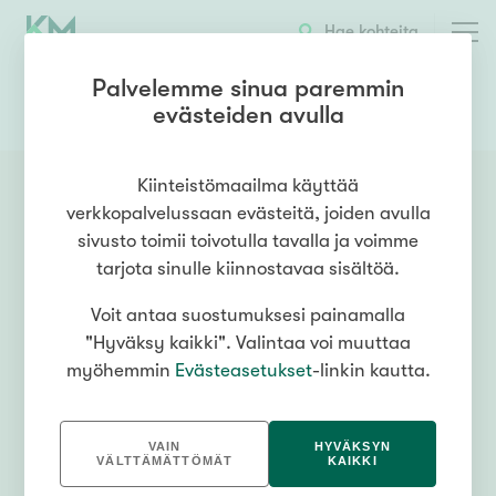
Hae kohteita
Palvelemme sinua paremmin
evästeiden avulla
0405608117
OTA YHTEYTTÄ
Kiinteistömaailma käyttää
verkkopalvelussaan evästeitä, joiden avulla
sivusto toimii toivotulla tavalla ja voimme
tarjota sinulle kiinnostavaa sisältöä.
Voit antaa suostumuksesi painamalla
"Hyväksy kaikki". Valintaa voi muuttaa
myöhemmin
Evästeasetukset
-linkin kautta.
VAIN
HYVÄKSYN
VÄLTTÄMÄTTÖMÄT
KAIKKI