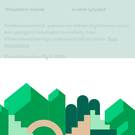
Yhteystiedot medialle
Avoimet työpaikat
Kiinteistomaailma.fi -palvelun tai tietojen käyttäminen muihin
kuin yksityisiin tarkoituksiin on kielletty ilman
Kiinteistömaailma Oy:n antamaa kirjallista lupaa.
Sivun
käyttöehdot
Kiinteistömaailma Oy ©
2026