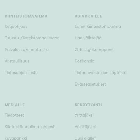
KIINTEISTÖMAAILMA
ASIAKKAILLE
Ketjuohjaus
Lähin Kiinteistömaailma
Tutustu Kiinteistömaailmaan
Hae välittäjää
Palvelut rakennuttajille
Yhteistyökumppanit
Vastuullisuus
Kotikansio
Tietosuojaseloste
Tietoa evästeiden käytöstä
Evästeasetukset
MEDIALLE
REKRYTOINTI
Tiedotteet
Yrittäjäksi
Kiinteistömaailma lyhyesti
Välittäjäksi
Kuvapankki
Uusi alalle?