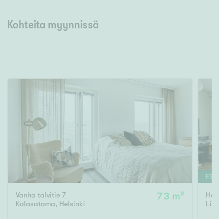
Kohteita myynnissä
ESIT
Vanha talvitie 7
73 m²
Hel
Kalasatama
,
Helsinki
Lin