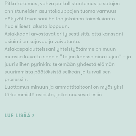
Pitkä kokemus, vahva paikallistuntemus ja satojen
onnistuneiden asuntokauppojen tuoma varmuus
näkyvät tavassani hoitaa jokainen toimeksianto
huolellisesti alusta loppuun.
Asiakkaani arvostavat erityisesti sitä, että kanssani
asiointi on sujuvaa ja vaivatonta.
Asiakaspalautteissani yhteistyötämme on muun
muassa kuvattu sanoin “Teijan kanssa aina sujuu” – ja
juuri siihen pyrinkin: tekemään yhdestä elämän
suurimmista päätöksistä selkeän ja turvallisen
prosessin.
Luottamus minuun ja ammattitaitooni on myös yksi
tärkeimmistä asioista, jotka nousevat esiin
asiakaspalautteissani. Se tarkoittaa sitä, että otan
kokonaisvastuun myynnistä – suunnittelusta
LUE LISÄÄ
kaupantekoon – asiakkaan puolesta ja asiakkaan
eduksi.
Erityisosaamiseni kulminoituu Helsingin