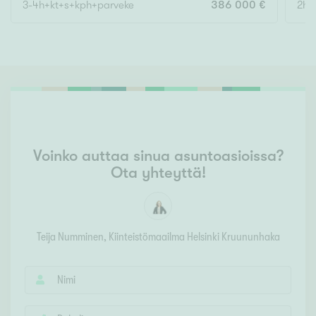
3-4h+kt+s+kph+parveke
386 000 €
2h, 
Voinko auttaa sinua asuntoasioissa?
Ota yhteyttä!
Teija Numminen
, Kiinteistömaailma
Helsinki Kruununhaka